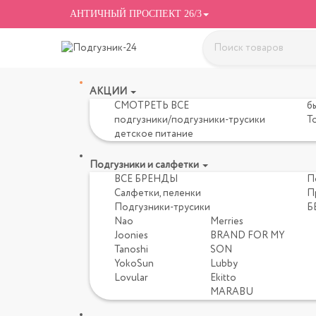
АНТИЧНЫЙ ПРОСПЕКТ 26/3
АКЦИИ
СМОТРЕТЬ ВСЕ
б
подгузники/подгузники-трусики
Т
детское питание
Подгузники и салфетки
ВСЕ БРЕНДЫ
П
Салфетки, пеленки
П
Подгузники-трусики
Б
Nao
Merries
Joonies
BRAND FOR MY
Tanoshi
SON
YokoSun
Lubby
Lovular
Ekitto
MARABU