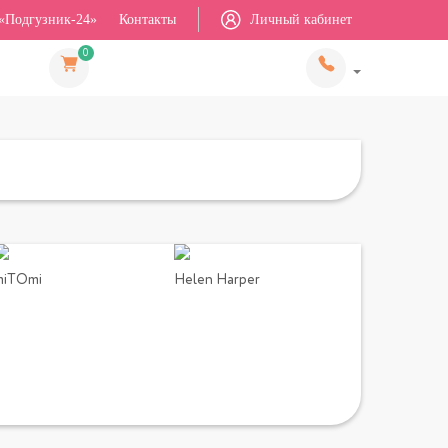
«Подгузник-24»
Контакты
Личный кабинет
0
miTOmi
Helen Harper