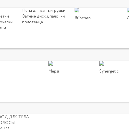
Пена для ванн, игрушки
щетки
Ватные диски, палочки,
Bübchen
мочалки
полотенца
ски
Mepsi
Synergetic
ХОД ДЛЯ ТЕЛА
ОЛОСЫ
ИЦО