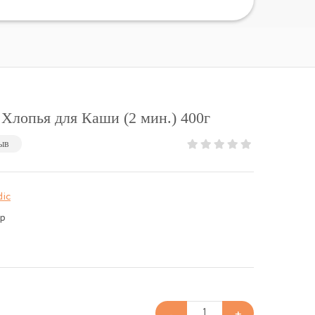
лопья для Каши (2 мин.) 400г
ыв
ic
гр