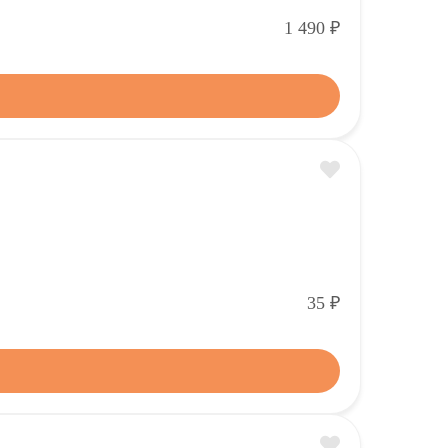
Р
1 490
Р
35