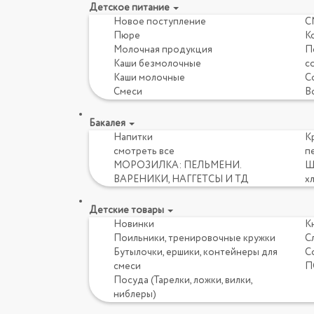
Детское питание
Новое поступление
С
Пюре
К
Молочная продукция
Пе
Каши безмолочные
с
Каши молочные
Со
Смеси
В
Бакалея
Напитки
Кр
смотреть все
пе
МОРОЗИЛКА: ПЕЛЬМЕНИ.
Ш
ВАРЕНИКИ, НАГГЕТСЫ И ТД
х
Детские товары
Новинки
К
Поильники, тренировочные кружки
С
Бутылочки, ершики, контейнеры для
С
смеси
П
Посуда (Тарелки, ложки, вилки,
ниблеры)