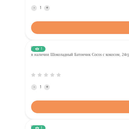
-
+
1
в наличии Шоколадный Батончик Cocos с кокосом, 24г
-
+
1