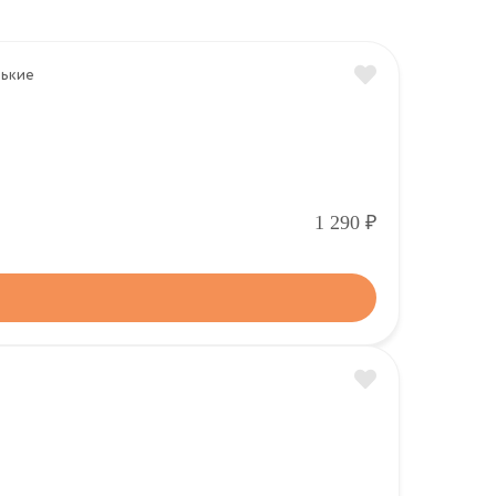
Р
1 290