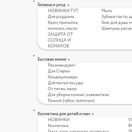
Гигиена и уход
НОВИНКИ ТУТ
Мыло
Для роддома
Зубные пасты, 
Крем, присыпка,
Гели для душа, 
молочко, масло
Шампуни, расче
ЗАЩИТА ОТ
СОЛНЦА И
КОМАРОВ
Бытовая химия
Рекомендуем!
Для Стирки
Кондиционеры
Для мытья посуды
От пятен, мыло
Для уборки комнат, освежители
Разное (губки, тряпочки)
Косметика для детей и мам
НОВИНКИ
У
Косметика
В
Глаза: тушь, карандаш, подводка
Л