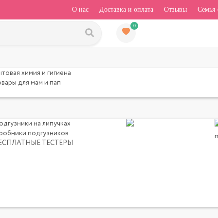
О нас
Доставка и оплата
Отзывы
Семья 
0
ытовая химия и гигиена
овары для мам и пап
одгузники на липучках
робники подгузников
ЕСПЛАТНЫЕ ТЕСТЕРЫ