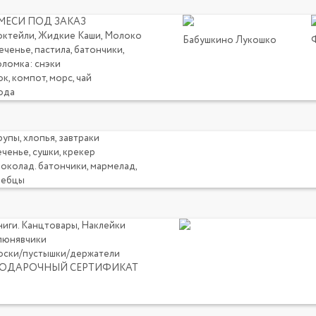
МЕСИ ПОД ЗАКАЗ
октейли, Жидкие Каши, Молоко
Бабушкино Лукошко
ченье, пастила, батончики,
оломка: снэки
к, компот, морс, чай
ода
упы, хлопья, завтраки
ченье, сушки, крекер
околад. батончики, мармелад,
лебцы
ниги. Канцтовары, Наклейки
люнявчики
оски/пустышки/держатели
ОДАРОЧНЫЙ СЕРТИФИКАТ