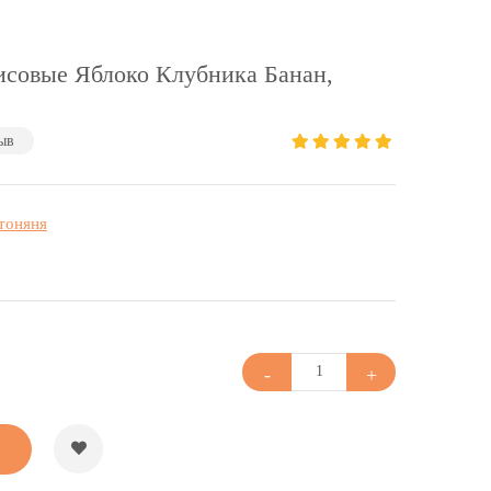
совые Яблоко Клубника Банан,
ыв
тоняня