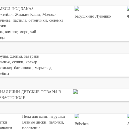
МЕСИ ПОД ЗАКАЗ
октейли, Жидкие Каши, Молоко
Бабушкино Лукошко
Ф
ченье, пастила, батончики, соломка:
нэки
к, компот, морс, чай
ода
упы, хлопья, завтраки
ченье, сушки, крекер
колад. батончики, мармелад,
лебцы
 НАЛИЧИИ ДЕТСКИЕ ТОВАРЫ В
ЕВАСТОПОЛЕ
Пена для ванн, игрушки
етки
Ватные диски, палочки,
Bübchen
мочалки
полотенца