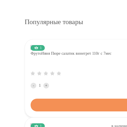
Популярные товары
1
ФрутоНяня Пюре салатик винегрет 110г с 7мес
-
+
1