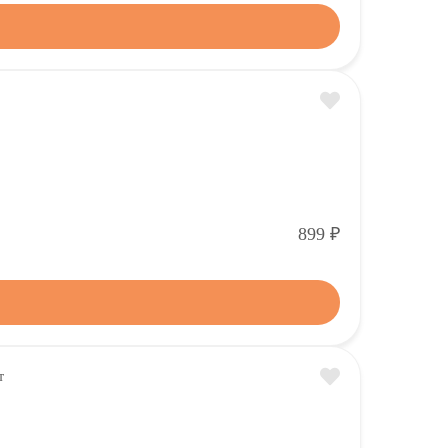
Р
899