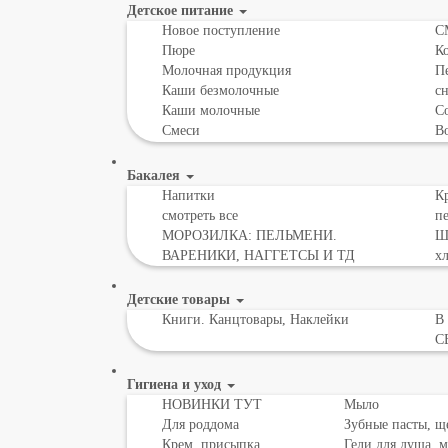
Детское питание
Новое поступление
С
Пюре
К
Молочная продукция
Пе
Каши безмолочные
с
Каши молочные
Со
Смеси
В
Бакалея
Напитки
Кр
смотреть все
пе
МОРОЗИЛКА: ПЕЛЬМЕНИ.
Шо
ВАРЕНИКИ, НАГГЕТСЫ И ТД
х
Детские товары
Книги. Канцтовары, Наклейки
В
С
Гигиена и уход
НОВИНКИ ТУТ
Мыло
Для роддома
Зубные пасты, щ
Крем, присыпка,
Гели для душа, 