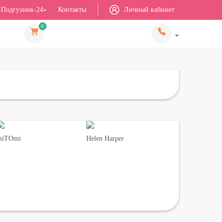
«Подгузник-24»
Контакты
Личный кабинет
0
miTOmi
Helen Harper