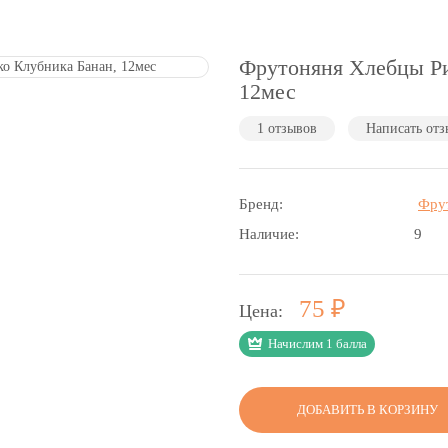
Фрутоняня Хлебцы Ри
12мес
1 отзывов
Написать отз
Бренд:
Фру
Наличие:
9
Р
75
Цена:
Начислим 1 балла
ДОБАВИТЬ В КОРЗИНУ