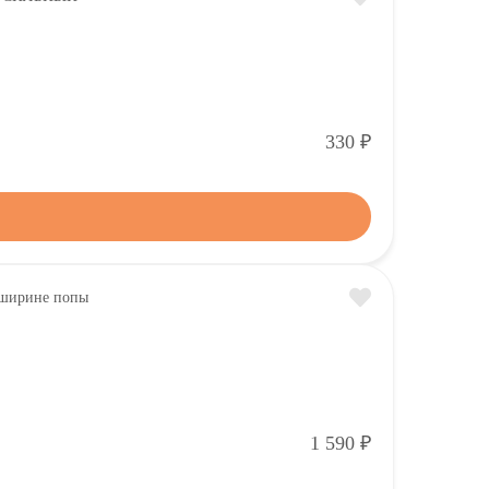
Р
330
Р
1 590