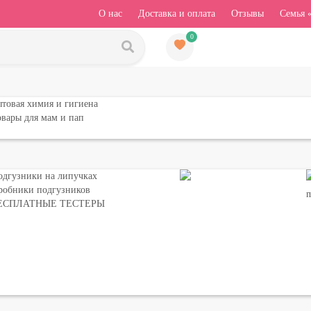
О нас
Доставка и оплата
Отзывы
Семья 
0
товая химия и гигиена
вары для мам и пап
одгузники на липучках
робники подгузников
ЕСПЛАТНЫЕ ТЕСТЕРЫ