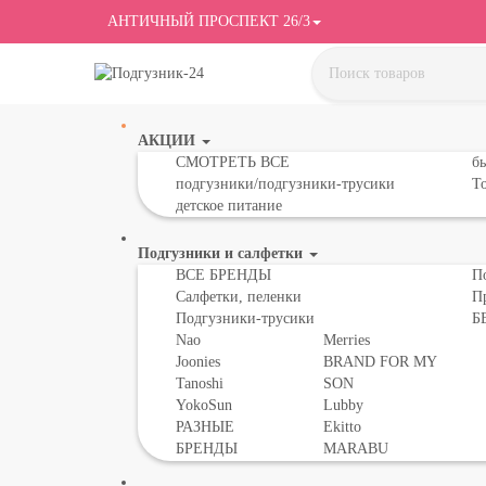
АНТИЧНЫЙ ПРОСПЕКТ 26/3
АКЦИИ
СМОТРЕТЬ ВСЕ
бы
подгузники/подгузники-трусики
То
детское питание
Подгузники и салфетки
ВСЕ БРЕНДЫ
П
Салфетки, пеленки
П
Подгузники-трусики
Б
Nao
Merries
Joonies
BRAND FOR MY
Tanoshi
SON
YokoSun
Lubby
РАЗНЫЕ
Ekitto
БРЕНДЫ
MARABU