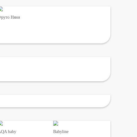
руто Няня
AQA baby
Babyline