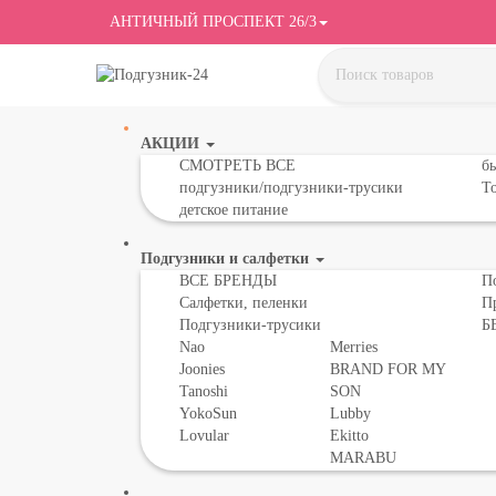
АНТИЧНЫЙ ПРОСПЕКТ 26/3
АКЦИИ
СМОТРЕТЬ ВСЕ
бы
подгузники/подгузники-трусики
То
детское питание
Подгузники и салфетки
ВСЕ БРЕНДЫ
П
Салфетки, пеленки
П
Подгузники-трусики
Б
Nao
Merries
Joonies
BRAND FOR MY
Tanoshi
SON
YokoSun
Lubby
Lovular
Ekitto
MARABU