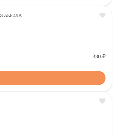
Р
330