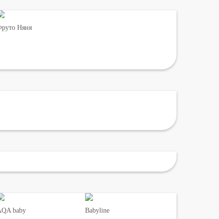
руто Няня
AQA baby
Babyline