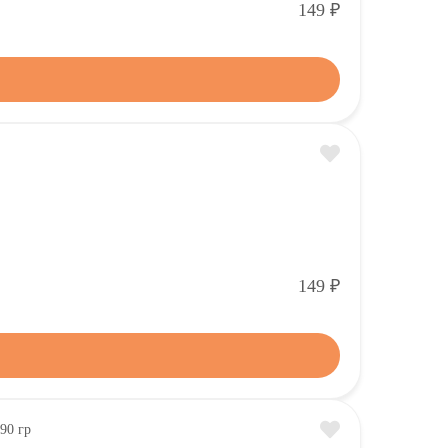
Р
149
Р
149