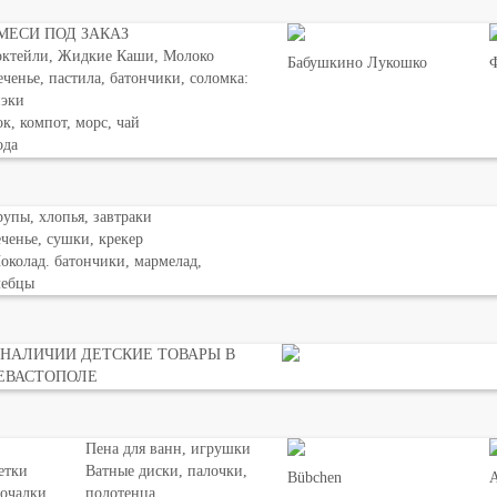
МЕСИ ПОД ЗАКАЗ
октейли, Жидкие Каши, Молоко
Бабушкино Лукошко
Ф
ченье, пастила, батончики, соломка:
нэки
к, компот, морс, чай
ода
упы, хлопья, завтраки
ченье, сушки, крекер
колад. батончики, мармелад,
лебцы
 НАЛИЧИИ ДЕТСКИЕ ТОВАРЫ В
ЕВАСТОПОЛЕ
Пена для ванн, игрушки
етки
Ватные диски, палочки,
Bübchen
мочалки
полотенца