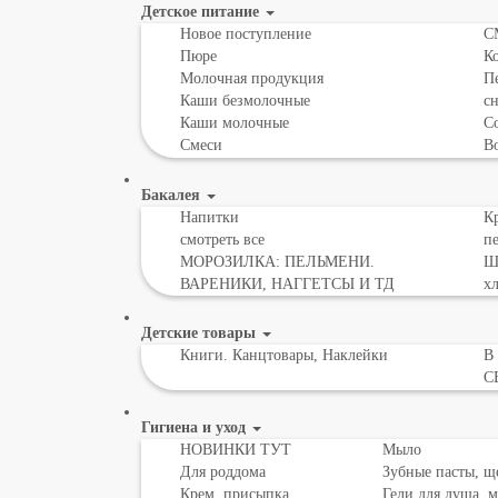
Детское питание
Новое поступление
С
Пюре
К
Молочная продукция
Пе
Каши безмолочные
с
Каши молочные
Со
Смеси
В
Бакалея
Напитки
Кр
смотреть все
пе
МОРОЗИЛКА: ПЕЛЬМЕНИ.
Шо
ВАРЕНИКИ, НАГГЕТСЫ И ТД
х
Детские товары
Книги. Канцтовары, Наклейки
В
С
Гигиена и уход
НОВИНКИ ТУТ
Мыло
Для роддома
Зубные пасты, щ
Крем, присыпка,
Гели для душа, 