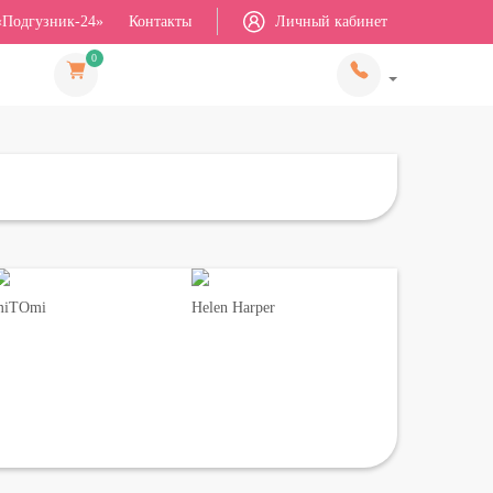
«Подгузник-24»
Контакты
Личный кабинет
0
miTOmi
Helen Harper