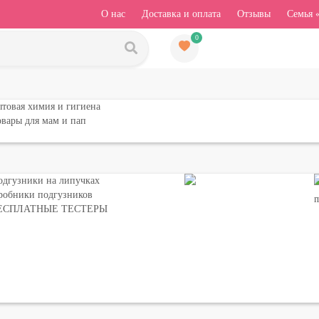
О нас
Доставка и оплата
Отзывы
Семья 
0
товая химия и гигиена
вары для мам и пап
одгузники на липучках
робники подгузников
ЕСПЛАТНЫЕ ТЕСТЕРЫ