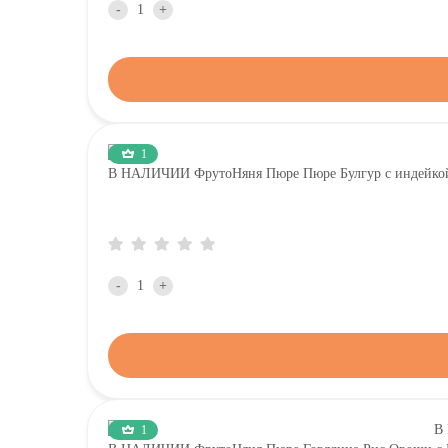
-
+
1
В НАЛИЧИИ ФрутоНяня Пюре Пюре Булгур с индейкой,
-
+
1