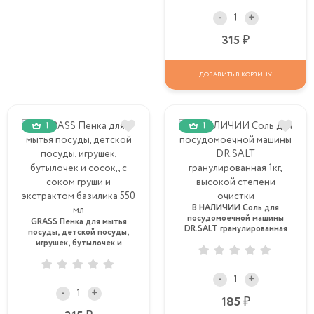
-
+
Р
315
ДОБАВИТЬ В КОРЗИНУ
1
1
В НАЛИЧИИ Соль для
посудомоечной машины
GRASS Пенка для мытья
DR.SALT гранулированная
посуды, детской посуды,
1кг, высокой степени
игрушек, бутылочек и
очистки
сосок,, с соком груши и
экстрактом базилика 550 мл
-
+
-
+
Р
185