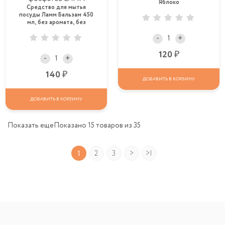
Яблоко
Средство для мытья
посуды Ламм Бальзам 450
мл, без аромата, без
отдушек, без запаха, без
фосфатов LAMM
-
+
Р
120
-
+
Р
140
ДОБАВИТЬ В КОРЗИНУ
ДОБАВИТЬ В КОРЗИНУ
Показать еще
Показано 15 товаров из 35
2
3
>
>|
1