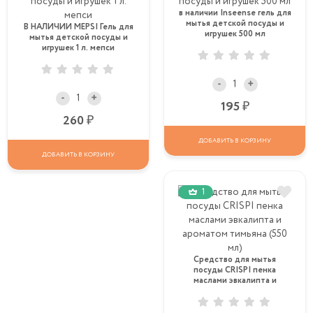
в наличии Inseense гель для
мытья детской посуды и
В НАЛИЧИИ MEPSI Гель для
игрушек 500 мл
мытья детской посуды и
игрушек 1 л. мепси
-
+
-
+
Р
195
Р
260
ДОБАВИТЬ В КОРЗИНУ
ДОБАВИТЬ В КОРЗИНУ
1
Средство для мытья
посуды CRISPI пенка
маслами эвкалипта и
ароматом тимьяна (550 мл)