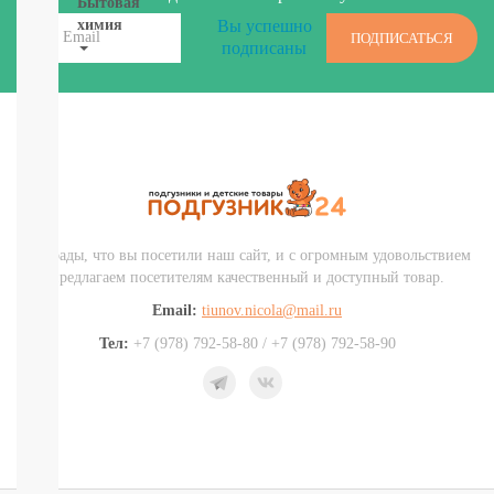
Бытовая
Вы успешно
химия
ПОДПИСАТЬСЯ
подписаны
Рекомендуем!
Для
Стирки
Кондиционеры
Для
мытья
посуды
От
пятен,
Мы рады, что вы посетили наш сайт, и с огромным удовольствием
мыло
предлагаем посетителям качественный и доступный товар.
Для
Email:
tiunov.nicola@mail.ru
уборки
комнат,
Тел:
+7 (978) 792-58-80 / +7 (978) 792-58-90
освежители
Разное
(губки,
тряпочки)
СМОТРЕТЬ
ВСЕ