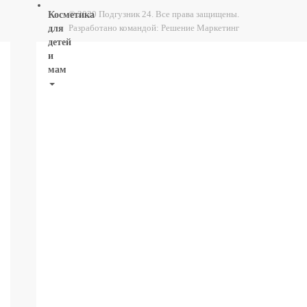
© 2020 Подгузник 24. Все права защищены.
Косметика
Разработано командой:
Решение Маркетинг
для
детей
и
мам
НОВИНКИ
Косметика
Глаза:
тушь,
карандаш,
подводка
Карандаши
для
бровей
УХОД
ДЛЯ
ТЕЛА
ВОЛОСЫ
ЛИЦО
Прокладки,
туалетная