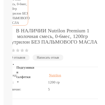
подгузники-
трусики
детское
питание
бытовая
химия
и
В НАЛИЧИИ Nutrilon Premium 1
гигиена
молочная смесь, 0-6мес, 1200гр
Товары
Нутрилон БЕЗ ПАЛЬМОВОГО МАСЛА
для
мам
и
пап
0 отзывов
Написать отзыв
Подгузники
и
Бренд:
Nutrilon
салфетки
Вес:
1200 гр
ВСЕ
Наличие:
5
БРЕНДЫ
Салфетки,
пеленки