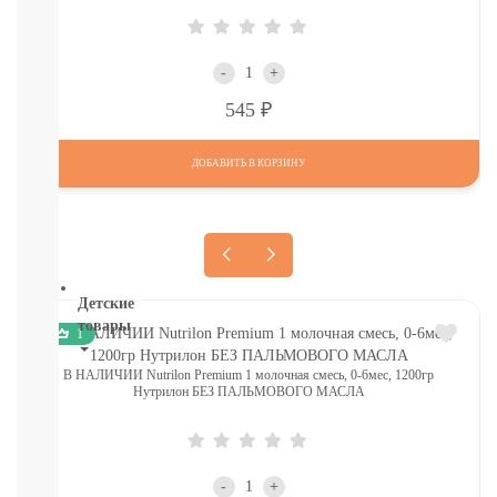
И
ТД
Крупы,
-
+
хлопья,
завтраки
Р
545
печенье,
сушки,
ДОБАВИТЬ В КОРЗИНУ
крекер
Шоколад.
батончики,
мармелад,
хлебцы
Детские
товары
1
Книги.
В НАЛИЧИИ Nutrilon Premium 1 молочная смесь, 0-6мес, 1200гр
Нутрилон БЕЗ ПАЛЬМОВОГО МАСЛА
Канцтовары,
Наклейки
В
НАЛИЧИИ
ДЕТСКИЕ
-
+