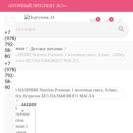
АНТИЧНЫЙ ПРОСПЕКТ 26/3
0
0
+7
(978)
792-
Детское питание
58-
В НАЛИЧИИ Nutrilon Premium 1 молочная смесь, 0-6мес, 1200гр
80
Нутрилон БЕЗ ПАЛЬМОВОГО МАСЛА
+7
(978)
792-
58-
90
АКЦИИ
СМОТРЕТЬ
ВСЕ
подгузники/