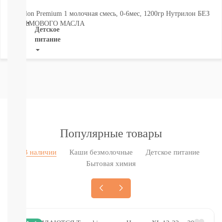
ВСЕ
Nutrilon Premium 1 молочная смесь, 0-6мес, 1200гр Нутрилон БЕЗ
ПАЛЬМОВОГО МАСЛА
Детское
питание
Новое
поступление
Пюре
Молочная
продукция
Каши
безмолочные
Каши
Популярные товары
молочные
Смеси
В наличии
Каши безмолочные
Детское питание
СМЕСИ
Бытовая химия
ПОД
ЗАКАЗ
Коктейли,
Жидкие
Каши,
Молоко