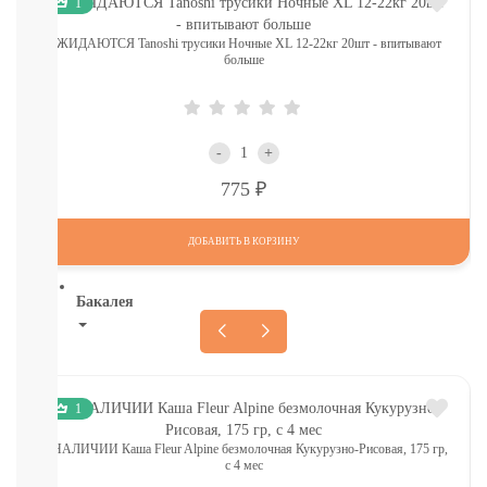
1
Печенье,
пастила,
ОЖИДАЮТСЯ Tanoshi трусики Ночные XL 12-22кг 20шт - впитывают
батончики,
больше
соломка:
снэки
Сок,
компот,
-
+
морс,
Р
775
чай
Вода
СМОТРЕТЬ
ДОБАВИТЬ В КОРЗИНУ
ВСЕ
Бакалея
Напитки
смотреть
все
1
МОРОЗИЛКА:
ПЕЛЬМЕНИ.
В НАЛИЧИИ Каша Fleur Alpine безмолочная Кукурузно-Рисовая, 175 гр,
ВАРЕНИКИ,
с 4 мес
НАГГЕТСЫ