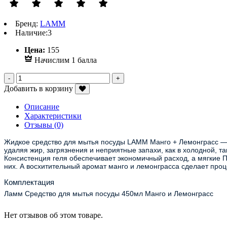
Бренд:
LAMM
Наличие:
3
Р
Цена:
155
Начислим 1 балла
Добавить в корзину
Описание
Характеристики
Отзывы (0)
Жидкое средство для мытья посуды LAMM Манго + Лемонграсс — э
удаляя жир, загрязнения и неприятные запахи, как в холодной, т
Консистенция геля обеспечивает экономичный расход, а мягкие П
них. А восхитительный аромат манго и лемонграсса сделает про
Комплектация
Ламм Средство для мытья посуды 450мл Манго и Лемонграсс
Нет отзывов об этом товаре.