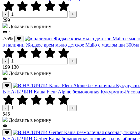
-
+
Р
299
Добавить в корзину
1
-35%
в наличии Жидкое крем мыло детское Malio с маслом ши 300мл
-
+
Р
Р
199
130
Добавить в корзину
1
В НАЛИЧИИ Каша Fleur Alpine безмолочная Кукурузно-Рисовая,
-
+
Р
545
Добавить в корзину
1
В НАЛИЧИИ Gerber Каша безмолочная овсяная, тыква абрикос,