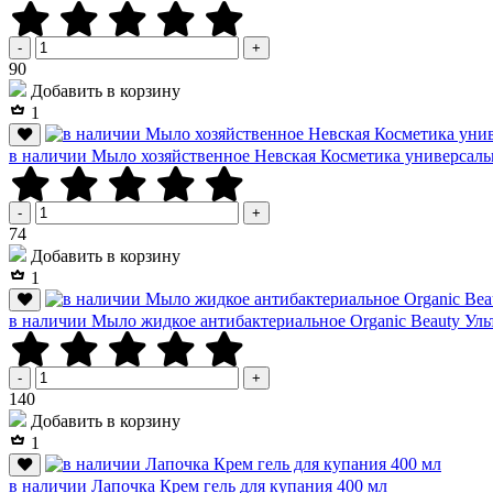
-
+
Р
90
Добавить в корзину
1
в наличии Мыло хозяйственное Невская Косметика универсаль
-
+
Р
74
Добавить в корзину
1
в наличии Мыло жидкое антибактериальное Organic Beauty Ульт
-
+
Р
140
Добавить в корзину
1
в наличии Лапочка Крем гель для купания 400 мл