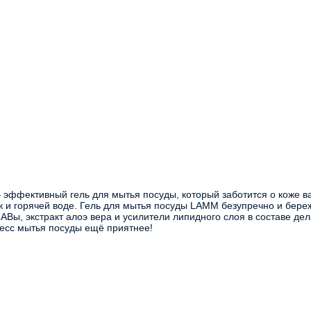
ффективный гель для мытья посуды, который заботится о коже ва
ак и горячей воде. Гель для мытья посуды LAMM безупречно и береж
АВы, экстракт алоэ вера и усилители липидного слоя в составе дел
цесс мытья посуды ещё приятнее!