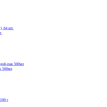
т.
 500мл