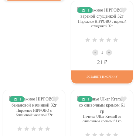
1
Пирожное HIPPOBO с вареной
сгущенкой 32г
-
+
Р
21
ДОБАВИТЬ В КОРЗИНУ
1
1
Пирожное HIPPOBO с
банановой начинкой 32г
Печенье Ulker Kremali со
сливочным кремом 61 гр