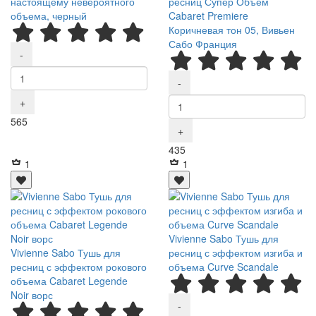
настоящему невероятного
ресниц Супер Объем
объема, черный
Cabaret Premiere
Коричневая тон 05, Вивьен
Сабо Франция
-
-
+
Р
565
+
Р
435
1
1
Vivienne Sabo Тушь для
Vivienne Sabo Тушь для
ресниц с эффектом изгиба и
ресниц с эффектом рокового
объема Curve Scandale
объема Cabaret Legende
Noir ворс
-