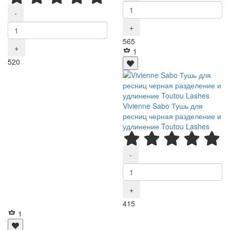
-
+
Р
565
+
1
Р
520
Vivienne Sabo Тушь для
ресниц черная разделение и
удлинение Toutou Lashes
-
+
Р
415
1