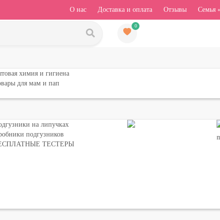
О нас
Доставка и оплата
Отзывы
Семья 
0
товая химия и гигиена
вары для мам и пап
одгузники на липучках
робники подгузников
ЕСПЛАТНЫЕ ТЕСТЕРЫ