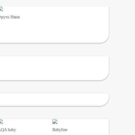
руто Няня
AQA baby
Babyline