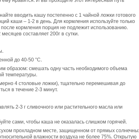
о ему нравится. И вы проходите этот интересный путь
найте вводить кашу постепенно с 1 чайной ложки готового
ций каши – 1-2 в день. Для кормления используйте только
 после кормления порция не подлежит использованию.
месяцев составляет 200г в сутки.
ы.
нной до 40-50 °С.
им образом: смешать одну часть необходимого объема
ой температуры.
римерно 4 столовые ложки), тщательно перемешивая до
ься в течение 2-3 минут.
влять 2-3 г сливочного или растительного масла или
буйте сами, чтобы каша не оказалась слишком горячей.
 сухом прохладном месте, защищенном от прямых солнечны
относительной влажности воздуха не более 75%. Открытую