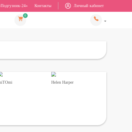
«Подгузник-24»
Контакты
Личный кабинет
0
miTOmi
Helen Harper