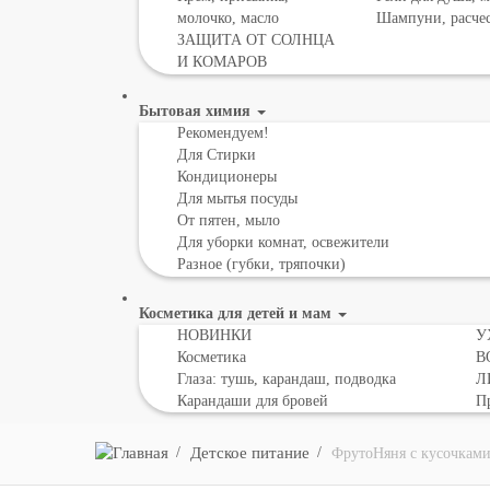
молочко, масло
Шампуни, расче
ЗАЩИТА ОТ СОЛНЦА
И КОМАРОВ
Бытовая химия
Рекомендуем!
Для Стирки
Кондиционеры
Для мытья посуды
От пятен, мыло
Для уборки комнат, освежители
Разное (губки, тряпочки)
Косметика для детей и мам
НОВИНКИ
У
Косметика
В
Глаза: тушь, карандаш, подводка
Л
Карандаши для бровей
Пр
Детское питание
ФрутоНяня с кусочкам