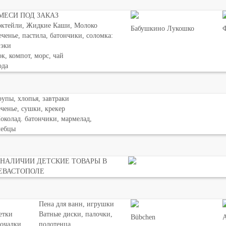
МЕСИ ПОД ЗАКАЗ
октейли, Жидкие Каши, Молоко
Бабушкино Лукошко
Ф
ченье, пастила, батончики, соломка:
нэки
к, компот, морс, чай
ода
упы, хлопья, завтраки
ченье, сушки, крекер
колад. батончики, мармелад,
лебцы
 НАЛИЧИИ ДЕТСКИЕ ТОВАРЫ В
ЕВАСТОПОЛЕ
Пена для ванн, игрушки
етки
Ватные диски, палочки,
Bübchen
мочалки
полотенца