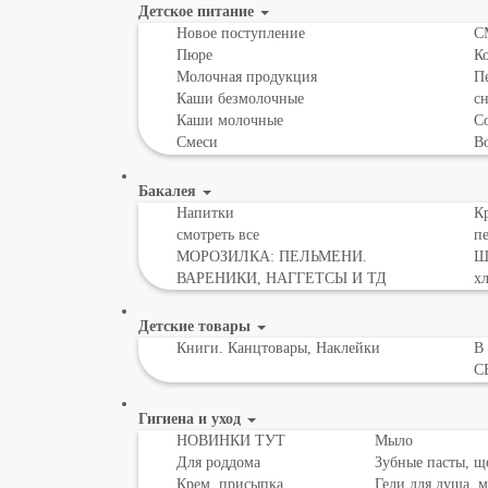
Детское питание
Новое поступление
С
Пюре
К
Молочная продукция
Пе
Каши безмолочные
с
Каши молочные
Со
Смеси
В
Бакалея
Напитки
Кр
смотреть все
пе
МОРОЗИЛКА: ПЕЛЬМЕНИ.
Шо
ВАРЕНИКИ, НАГГЕТСЫ И ТД
х
Детские товары
Книги. Канцтовары, Наклейки
В
С
Гигиена и уход
НОВИНКИ ТУТ
Мыло
Для роддома
Зубные пасты, щ
Крем, присыпка,
Гели для душа, 