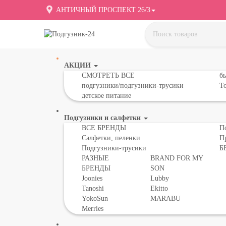
АНТИЧНЫЙ ПРОСПЕКТ 26/3
АКЦИИ
СМОТРЕТЬ ВСЕ
бы
подгузники/подгузники-трусики
То
детское питание
Подгузники и салфетки
ВСЕ БРЕНДЫ
П
Салфетки, пеленки
П
Подгузники-трусики
Б
РАЗНЫЕ
BRAND FOR MY
БРЕНДЫ
SON
Joonies
Lubby
Tanoshi
Ekitto
YokoSun
MARABU
Merries