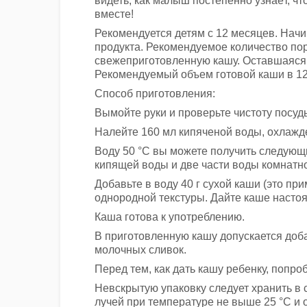
видеть, как малыш постепенно узнаёт, чт
вместе!
Рекомендуется детям с 12 месяцев. Начи
продукта. Рекомендуемое количество пор
свежеприготовленную кашу. Оставшаяся
Рекомендуемый объем готовой каши в 12 
Способ приготовления:
Вымойте руки и проверьте чистоту посуд
Налейте 160 мл кипяченой воды, охлажде
Воду 50 °С вы можете получить следующ
кипящей воды и две части воды комнатн
Добавьте в воду 40 г сухой каши (это п
однородной текстуры. Дайте каше настоят
Каша готова к употреблению.
В приготовленную кашу допускается доба
молочных сливок.
Перед тем, как дать кашу ребенку, попро
Невскрытую упаковку следует хранить в
лучей при температуре не выше 25 °С и 