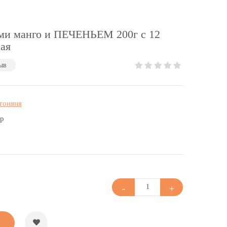
ми манго и ПЕЧЕНЬЕМ 200г с 12
ая
ыв
тоняня
гр