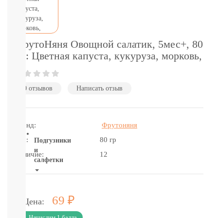
подгузники-
трусики
детское
питание
бытовая
ФрутоНяня Овощной салатик, 5мес+, 80
химия
гр: Цветная капуста, кукуруза, морковь,
и
гигиена
Товары
0 отзывов
Написать отзыв
для
мам
и
пап
Бренд:
Фрутоняня
Вес:
80 гр
Подгузники
и
Наличие:
12
салфетки
ВСЕ
БРЕНДЫ
Р
69
Салфетки,
Цена:
пеленки
Начислим 1 балла