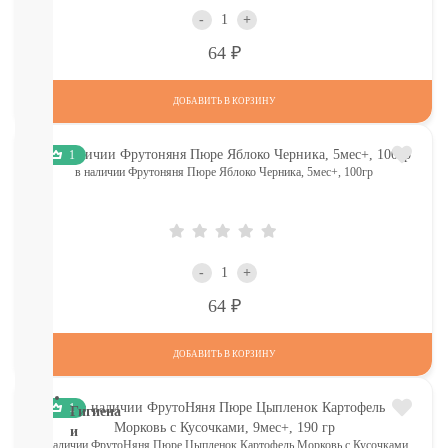
контейнеры
-
+
для
смеси
Р
64
Посуда
(Тарелки,
ДОБАВИТЬ В КОРЗИНУ
ложки,
вилки,
ниблеры)
1
Книги.
в наличии Фрутоняня Пюре Яблоко Черника, 5мес+, 100гр
Канцтовары,
Наклейки
Слюнявчики
Соски/
пустышки/
-
+
держатели
Р
64
ПОДАРОЧНЫЙ
СЕРТИФИКАТ
СМОТРЕТЬ
ДОБАВИТЬ В КОРЗИНУ
ВСЕ
1
Гигиена
и
в наличии ФрутоНяня Пюре Цыпленок Картофель Морковь с Кусочками,