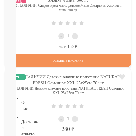
-55%
Глаза:
В НАЛИЧИИ Жидкое крем мыло детское Malio Экстракты Хлопка и
льна, 300 гр
тушь,
карандаш,
подводка
Карандаши
для
-
+
бровей
130
УХОД
Р
Р
287
ДЛЯ
ТЕЛА
ДОБАВИТЬ В КОРЗИНУ
ВОЛОСЫ
ЛИЦО
Прокладки,
1
туалетная
В НАЛИЧИИ Детские влажные полотенца NATURAL FRESH Осьминог
бумага
ХХL 25х25см 70 шт
О
нас
-
+
Доставка
Р
и
280
оплата