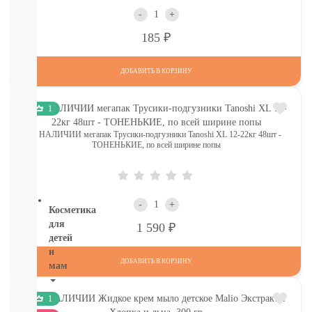
посуды
-
+
От
Р
185
пятен,
мыло
Для
ДОБАВИТЬ В КОРЗИНУ
уборки
комнат,
освежители
1
Разное
В НАЛИЧИИ мегапак Трусики-подгузники Tanoshi XL 12-22кг 48шт -
(губки,
ТОНЕНЬКИЕ, по всей ширине попы
тряпочки)
СМОТРЕТЬ
ВСЕ
-
+
Косметика
для
Р
1 590
детей
и
ДОБАВИТЬ В КОРЗИНУ
мам
НОВИНКИ
1
Косметика