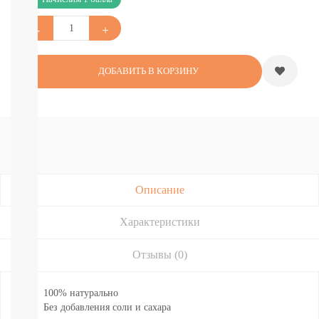
Подгузники-
трусики
Nao
Joonies
Tanoshi
ДОБАВИТЬ В КОРЗИНУ
YokoSun
Lovular
Merries
BRAND
FOR
MY
SON
Lubby
Ekitto
Описание
MARABU
Подгузники
Характеристики
на
липучках
Отзывы (0)
Пробники
подгузников
БЕСПЛАТНЫЕ
100% натурально
ТЕСТЕРЫ
Без добавления соли и сахара
СМОТРЕТЬ