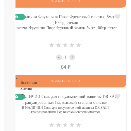
ДОБАВИТЬ В КОРЗИНУ
Шампуни,
расчески
Пена
1
для
в наличии Фрутоняня Пюре Фруктовый салатик, 5мес+ ,100гр, стекло
ванн,
игрушки
Ватные
диски,
палочки,
полотенца
-
+
СМОТРЕТЬ
Р
64
ВСЕ
ДОБАВИТЬ В КОРЗИНУ
Бытовая
химия
1
Рекомендуем!
Для
В НАЛИЧИИ Соль для посудомоечной машины DR.SALT
Стирки
гранулированная 1кг, высокой степени очистки
Кондиционеры
Для
мытья