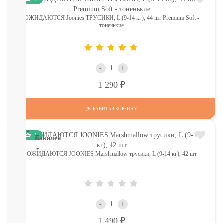
Печенье,
пастила,
ОЖИДАЮТСЯ Joonies ТРУСИКИ, L (9-14 кг), 44 шт Premium Soft -
тоненькие
батончики,
соломка:
снэки
Сок,
компот,
-
+
морс,
Р
1 290
чай
Вода
СМОТРЕТЬ
ДОБАВИТЬ В КОРЗИНУ
ВСЕ
1
Бакалея
ОЖИДАЮТСЯ JOONIES Marshmallow трусики, L (9-14 кг), 42 шт
Напитки
смотреть
все
МОРОЗИЛКА:
ПЕЛЬМЕНИ.
-
+
ВАРЕНИКИ,
НАГГЕТСЫ
Р
1 490