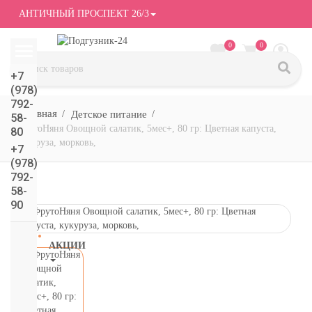
АНТИЧНЫЙ ПРОСПЕКТ 26/3
0
0
+7
(978)
792-
Детское питание
58-
ФрутоНяня Овощной салатик, 5мес+, 80 гр: Цветная капуста,
80
кукуруза, морковь,
+7
(978)
792-
58-
90
АКЦИИ
СМОТРЕТЬ
ВСЕ
подгузники/