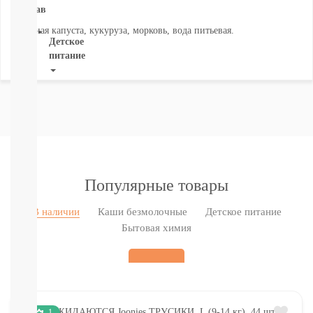
Состав
ВСЕ
Цветная капуста, кукуруза, морковь, вода питьевая.
Детское
питание
Новое
поступление
Пюре
Молочная
продукция
Каши
безмолочные
Популярные товары
Каши
молочные
Смеси
В наличии
Каши безмолочные
Детское питание
СМЕСИ
Бытовая химия
ПОД
ЗАКАЗ
Коктейли,
Жидкие
Каши,
Молоко
1