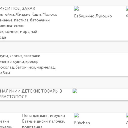
МЕСИ ПОД ЗАКАЗ
октейли, Жидкие Каши, Молоко
Бабушкино Лукошко
ченье, пастила, батончики,
оломка: снэки
к, компот, морс, чай
ода
упы, хлопья, завтраки
ченье, сушки, крекер
околад. батончики, мармелад,
лебцы
 НАЛИЧИИ ДЕТСКИЕ ТОВАРЫ В
ЕВАСТОПОЛЕ
Пена для ванн, игрушки
щетки
Ватные диски, палочки,
Bübchen
мочалки
полотенца