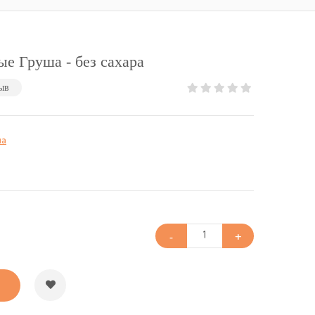
е Груша - без сахара
ыв
ша