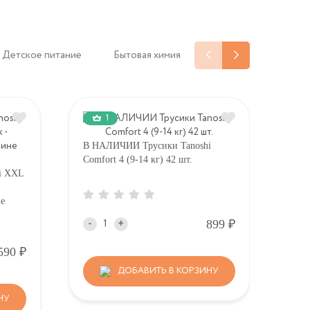
Детское питание
Бытовая химия
1
В НАЛИЧИИ Трусики Tanoshi
Comfort 4 (9-14 кг) 42 шт.
В Н
i XXL
Plat
шт
е
Р
899
-
+
-
Р
590
ДОБАВИТЬ В КОРЗИНУ
НУ