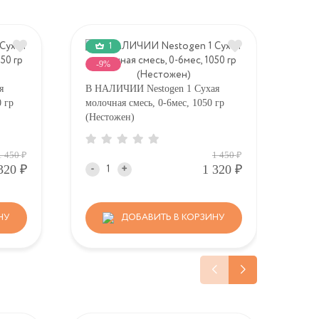
1
-9%
я
В НАЛИЧИИ Nestogen 1 Сухая
В Н
0 гр
молочная смесь, 0-6мес, 1050 гр
моло
(Нестожен)
стул
Р
Р
1 450
1 450
Р
Р
320
1 320
-
+
-
НУ
ДОБАВИТЬ В КОРЗИНУ