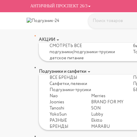
АНТИЧНЫЙ ПРОСПЕКТ 26/3
АКЦИИ
СМОТРЕТЬ ВСЕ
б
подгузники/подгузники-трусики
Т
детское питание
Подгузники и салфетки
ВСЕ БРЕНДЫ
П
Салфетки, пеленки
П
Подгузники-трусики
Б
Nao
Merries
Joonies
BRAND FOR MY
Tanoshi
SON
YokoSun
Lubby
РАЗНЫЕ
Ekitto
БРЕНДЫ
MARABU