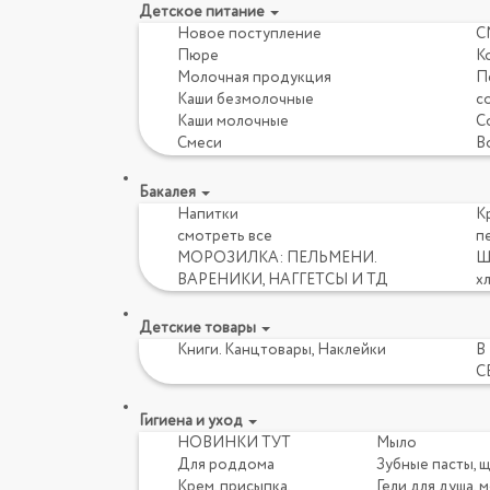
Детское питание
Новое поступление
С
Пюре
К
Молочная продукция
Пе
Каши безмолочные
с
Каши молочные
Со
Смеси
В
Бакалея
Напитки
Кр
смотреть все
пе
МОРОЗИЛКА: ПЕЛЬМЕНИ.
Ш
ВАРЕНИКИ, НАГГЕТСЫ И ТД
х
Детские товары
Книги. Канцтовары, Наклейки
В
С
Гигиена и уход
НОВИНКИ ТУТ
Мыло
Для роддома
Зубные пасты, 
Крем, присыпка,
Гели для душа, 