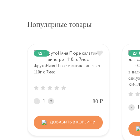
Популярные товары
1
1
ФрутоНяня Пюре салатик винегрет
110г с 7мес
в нал
сан.у
КИСЛ
Р
80
-
+
-
ДОБАВИТЬ В КОРЗИНУ