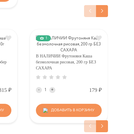
1
В НАЛИЧИИ Фрутоняня Каша
В Н
рбер
безмолочная рисовая, 200 гр БЕЗ
без
САХАРА
с са
Р
Р
315
179
-
+
-
НУ
ДОБАВИТЬ В КОРЗИНУ