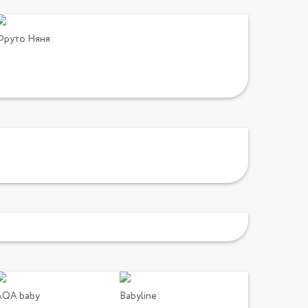
Фруто Няня
AQA baby
Babyline