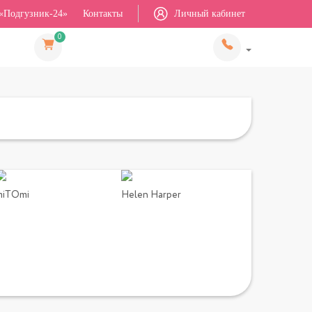
«Подгузник-24»
Контакты
Личный кабинет
0
miTOmi
Helen Harper