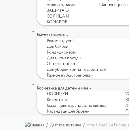
молочко, масло
Шампуни, расче
ЗАЩИТА ОТ
СОЛНЦА И
КОМАРОВ
Бытовая химия
Рекомендуем!
Для Стирки
Кондиционеры
Для мытья посуды
От пятен, мыло
Для уборки комнат, освежители
Разное (губки, тряпочки)
Косметика для детей и мам
НОВИНКИ
У
Косметика
В
Глаза: тушь, карандаш, подводка
Л
Карандаши для бровей
П
Детское питание
Агуша Хлебцы Рисовые 