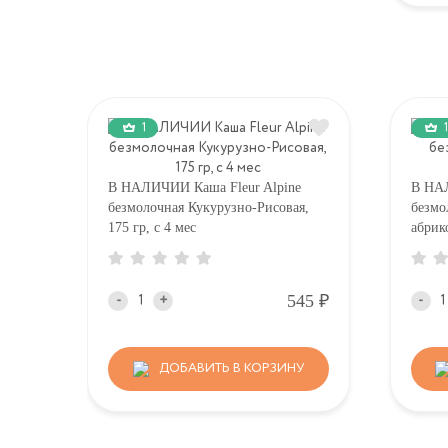
1
1
В НАЛИЧИИ Каша Fleur Alpine
В НА
безмолочная Кукурузно-Рисовая,
безмо
175 гр, с 4 мес
абрик
Р
545
-
+
-
ДОБАВИТЬ В КОРЗИНУ