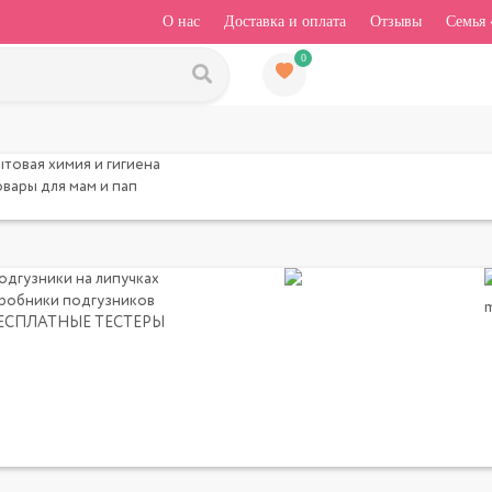
О нас
Доставка и оплата
Отзывы
Семья 
0
ытовая химия и гигиена
овары для мам и пап
одгузники на липучках
робники подгузников
ЕСПЛАТНЫЕ ТЕСТЕРЫ