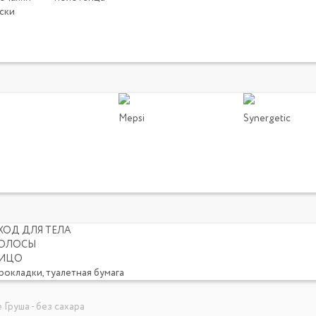
ски
Mepsi
Synergetic
ХОД ДЛЯ ТЕЛА
ОЛОСЫ
ИЦО
рокладки, туалетная бумага
Груша - без сахара