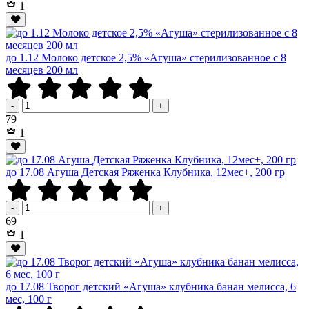
1
до 1.12 Молоко детское 2,5% «Агуша» стерилизованное с 8
месяцев 200 мл
-
+
Р
79
1
до 17.08 Агуша Детская Ряженка Клубника, 12мес+, 200 гр
-
+
Р
69
1
до 17.08 Творог детский «Агуша» клубника банан мелисса, 6
мес, 100 г