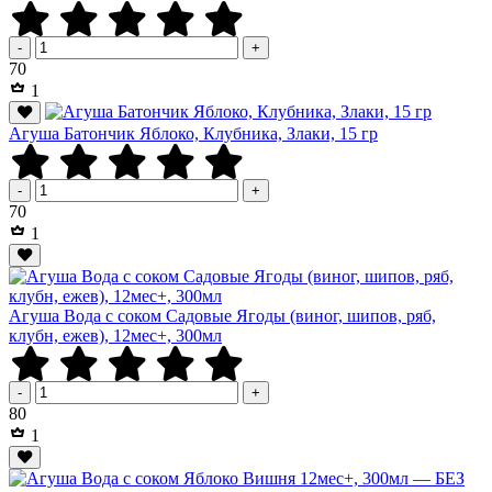
-
+
Р
70
1
Агуша Батончик Яблоко, Клубника, Злаки, 15 гр
-
+
Р
70
1
Агуша Вода с соком Садовые Ягоды (виног, шипов, ряб,
клубн, ежев), 12мес+, 300мл
-
+
Р
80
1