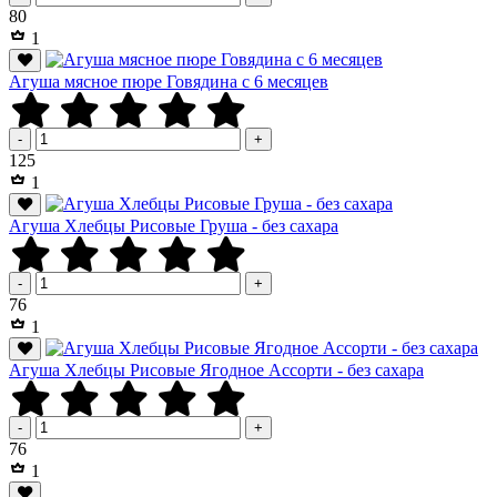
Р
80
1
Агуша мясное пюре Говядина с 6 месяцев
-
+
Р
125
1
Агуша Хлебцы Рисовые Груша - без сахара
-
+
Р
76
1
Агуша Хлебцы Рисовые Ягодное Ассорти - без сахара
-
+
Р
76
1