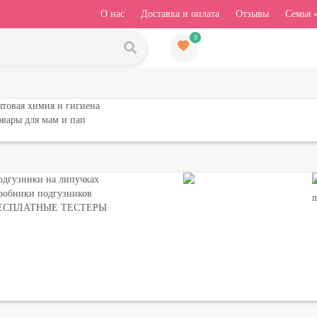
О нас
Доставка и оплата
Отзывы
Семья 
0
товая химия и гигиена
вары для мам и пап
одгузники на липучках
робники подгузников
ЕСПЛАТНЫЕ ТЕСТЕРЫ