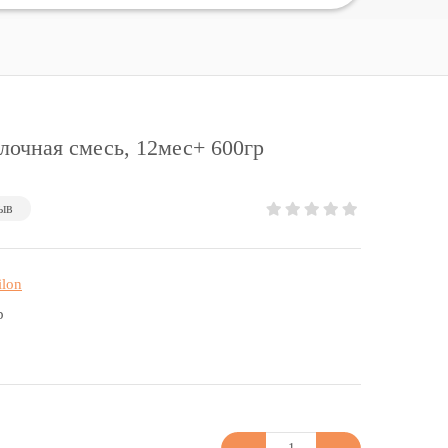
олочная смесь, 12мес+ 600гр
ыв
ilon
р