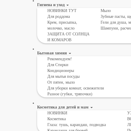
Гигиена и уход
НОВИНКИ ТУТ
Мыло
Для роддома
Зубные пасты, щ
Крем, присыпка,
Гели для душа, 
молочко, масло
Шампуни, расче
ЗАЩИТА ОТ СОЛНЦА
И КОМАРОВ
Бытовая химия
Рекомендуем!
Для Стирки
Кондиционеры
Для мытья посуды
От пятен, мыло
Для уборки комнат, освежители
Разное (губки, тряпочки)
Косметика для детей и мам
НОВИНКИ
У
Косметика
В
Глаза: тушь, карандаш, подводка
Л
Карандаши для бровей
Пр