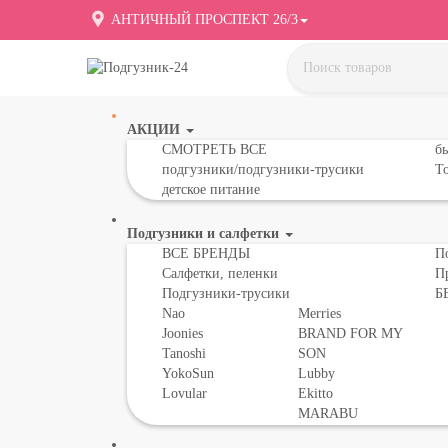
АНТИЧНЫЙ ПРОСПЕКТ 26/3
АКЦИИ
СМОТРЕТЬ ВСЕ
бы
подгузники/подгузники-трусики
То
детское питание
Подгузники и салфетки
ВСЕ БРЕНДЫ
П
Салфетки, пеленки
П
Подгузники-трусики
Б
Nao
Merries
Joonies
BRAND FOR MY
Tanoshi
SON
YokoSun
Lubby
Lovular
Ekitto
MARABU