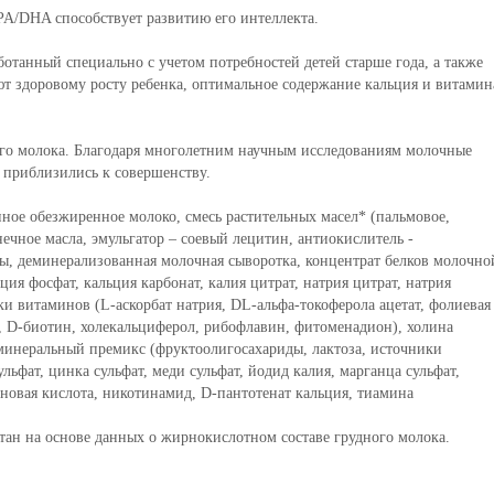
A/DHA способствует развитию его интеллекта.
отанный специально с учетом потребностей детей старше года, а также
ют здоровому росту ребенка, оптимальное содержание кальция и витамин
ного молока. Благодаря многолетним научным исследованиям молочные
 приблизились к совершенству.
ое обезжиренное молоко, смесь растительных масел* (пальмовое,
ечное масла, эмульгатор – соевый лецитин, антиокислитель -
ды, деминерализованная молочная сыворотка, концентрат белков молочно
ия фосфат, кальция карбонат, калия цитрат, натрия цитрат, натрия
и витаминов (L-аскорбат натрия, DL-альфа-токоферола ацетат, фолиевая
т, D-биотин, холекальциферол, рибофлавин, фитоменадион), холина
минеральный премикс (фруктоолигосахариды, лактоза, источники
льфат, цинка сульфат, меди сульфат, йодид калия, марганца сульфат,
новая кислота, никотинамид, D-пантотенат кальция, тиамина
.
ан на основе данных о жирнокислотном составе грудного молока.