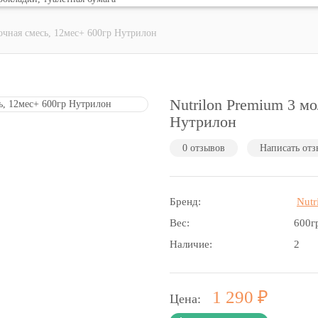
очная смесь, 12мес+ 600гр Нутрилон
Nutrilon Premium 3 м
Нутрилон
0 отзывов
Написать отз
Бренд:
Nutr
Вес:
600г
Наличие:
2
Р
1 290
Цена: