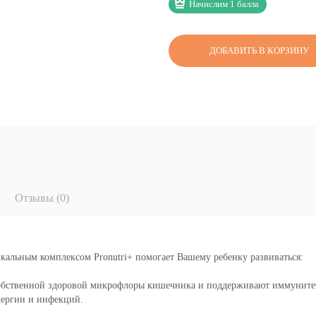
Начислим 1 балла
ДОБАВИТЬ В КОРЗИНУ
Отзывы (0)
икальным комплексом Pronutri+ помогает Вашему ребенку развиваться:
обственной здоровой микрофлоры кишечника и поддерживают иммуните
лергии и инфекций.