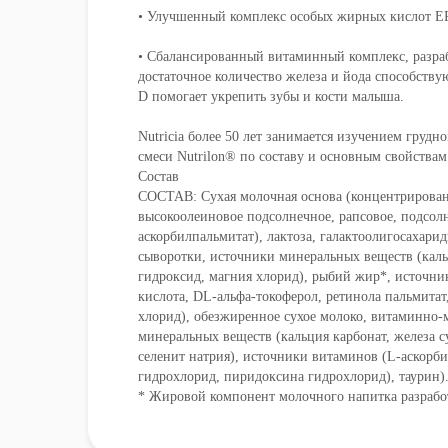
• Улучшенный комплекс особых жирных кислот EP
• Сбалансированный витаминный комплекс, разраб
достаточное количество железа и йода способству
D помогает укрепить зубы и кости малыша.
Nutricia более 50 лет занимается изучением груд
смеси Nutrilon® по составу и основным свойствам
Состав
СОСТАВ: Сухая молочная основа (концентрированн
высокоолеиновое подсолнечное, рапсовое, подсолн
аскорбилпальмитат), лактоза, галактоолигосахари
сыворотки, источники минеральных веществ (кальц
гидроксид, магния хлорид), рыбий жир*, источник
кислота, DL-альфа-токоферол, ретинола пальмита
хлорид), обезжиренное сухое молоко, витаминно-
минеральных веществ (кальция карбонат, железа су
селенит натрия), источники витаминов (L-аскорби
гидрохлорид, пиридоксина гидрохлорид), таурин)
* Жировой компонент молочного напитка разработ