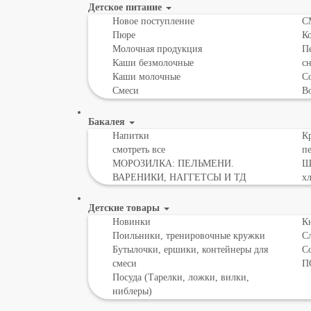
Детское питание
Новое поступление
С
Пюре
К
Молочная продукция
Пе
Каши безмолочные
с
Каши молочные
Со
Смеси
В
Бакалея
Напитки
Кр
смотреть все
пе
МОРОЗИЛКА: ПЕЛЬМЕНИ.
Шо
ВАРЕНИКИ, НАГГЕТСЫ И ТД
х
Детские товары
Новинки
К
Поильники, тренировочные кружки
С
Бутылочки, ершики, контейнеры для
С
смеси
П
Посуда (Тарелки, ложки, вилки,
ниблеры)