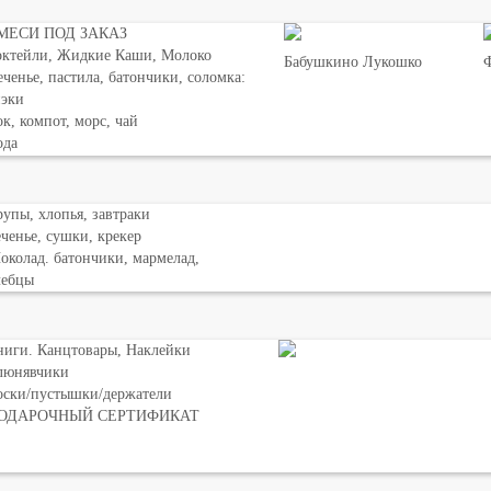
МЕСИ ПОД ЗАКАЗ
октейли, Жидкие Каши, Молоко
Бабушкино Лукошко
Ф
ченье, пастила, батончики, соломка:
нэки
к, компот, морс, чай
ода
упы, хлопья, завтраки
ченье, сушки, крекер
колад. батончики, мармелад,
лебцы
ниги. Канцтовары, Наклейки
люнявчики
оски/пустышки/держатели
ОДАРОЧНЫЙ СЕРТИФИКАТ