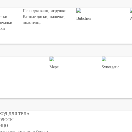
Пена для ванн, игрушки
етки
Ватные диски, палочки,
Bübchen
мочалки
полотенца
ски
Mepsi
Synergetic
ХОД ДЛЯ ТЕЛА
ОЛОСЫ
ИЦО
окладки, туалетная бумага