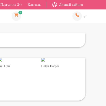
«Подгузник-24»
Контакты
Личный кабинет
0
miTOmi
Helen Harper