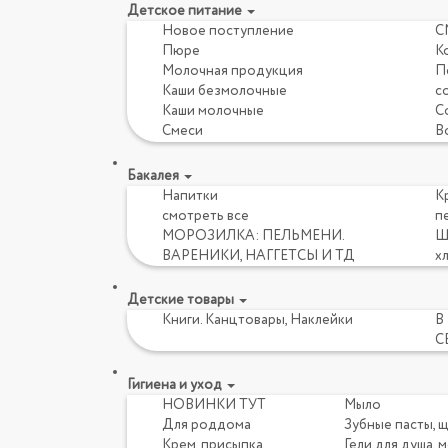
Детское питание
Новое поступление
С
Пюре
К
Молочная продукция
Пе
Каши безмолочные
с
Каши молочные
Со
Смеси
В
Бакалея
Напитки
Кр
смотреть все
пе
МОРОЗИЛКА: ПЕЛЬМЕНИ.
Ш
ВАРЕНИКИ, НАГГЕТСЫ И ТД
х
Детские товары
Книги. Канцтовары, Наклейки
В
С
Гигиена и уход
НОВИНКИ ТУТ
Мыло
Для роддома
Зубные пасты, 
Крем, присыпка,
Гели для душа, 