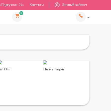
«Подгузник-24»
Контакты
Личный кабинет
0
miTOmi
Helen Harper