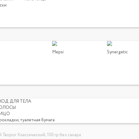
ски
Mepsi
Synergetic
ХОД ДЛЯ ТЕЛА
ОЛОСЫ
ИЦО
рокладки, туалетная бумага
й Творог Классический, 100 гр без сахара