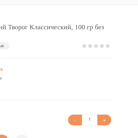
ий Творог Классический, 100 гр без
ыв
ша
р