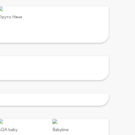
Фруто Няня
AQA baby
Babyline