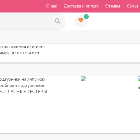
О нас
Доставка и оплата
Отзывы
Семья 
0
ытовая химия и гигиена
овары для мам и пап
одгузники на липучках
робники подгузников
ЕСПЛАТНЫЕ ТЕСТЕРЫ