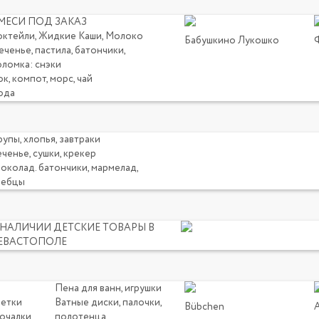
МЕСИ ПОД ЗАКАЗ
октейли, Жидкие Каши, Молоко
Бабушкино Лукошко
ченье, пастила, батончики,
оломка: снэки
к, компот, морс, чай
ода
упы, хлопья, завтраки
ченье, сушки, крекер
околад. батончики, мармелад,
лебцы
 НАЛИЧИИ ДЕТСКИЕ ТОВАРЫ В
ЕВАСТОПОЛЕ
Пена для ванн, игрушки
щетки
Ватные диски, палочки,
Bübchen
мочалки
полотенца