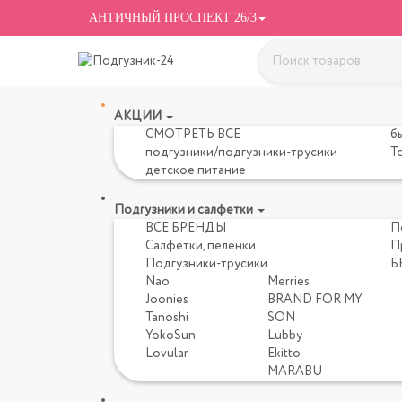
АНТИЧНЫЙ ПРОСПЕКТ 26/3
АКЦИИ
СМОТРЕТЬ ВСЕ
б
подгузники/подгузники-трусики
Т
детское питание
Подгузники и салфетки
ВСЕ БРЕНДЫ
П
Салфетки, пеленки
П
Подгузники-трусики
Б
Nao
Merries
Joonies
BRAND FOR MY
Tanoshi
SON
YokoSun
Lubby
Lovular
Ekitto
MARABU