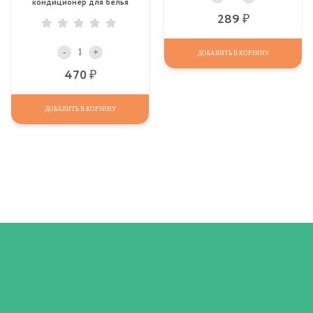
кондиционер для белья
АВС 1440 мл "Для
Р
289
чувствительной кожи",
Смягчитель для стирки
белья
-
+
ДОБАВИТЬ В КОРЗИНУ
Р
470
ДОБАВИТЬ В КОРЗИНУ