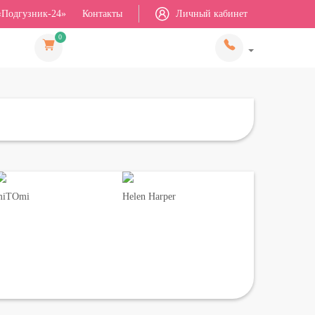
«Подгузник-24»
Контакты
Личный кабинет
0
miTOmi
Helen Harper