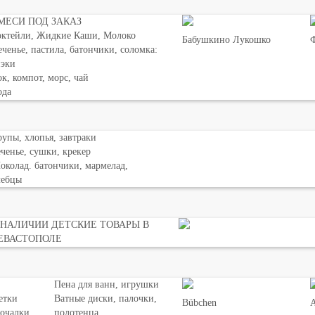
МЕСИ ПОД ЗАКАЗ
октейли, Жидкие Каши, Молоко
Бабушкино Лукошко
Ф
ченье, пастила, батончики, соломка:
нэки
к, компот, морс, чай
ода
упы, хлопья, завтраки
ченье, сушки, крекер
колад. батончики, мармелад,
лебцы
 НАЛИЧИИ ДЕТСКИЕ ТОВАРЫ В
ЕВАСТОПОЛЕ
Пена для ванн, игрушки
етки
Ватные диски, палочки,
Bübchen
мочалки
полотенца