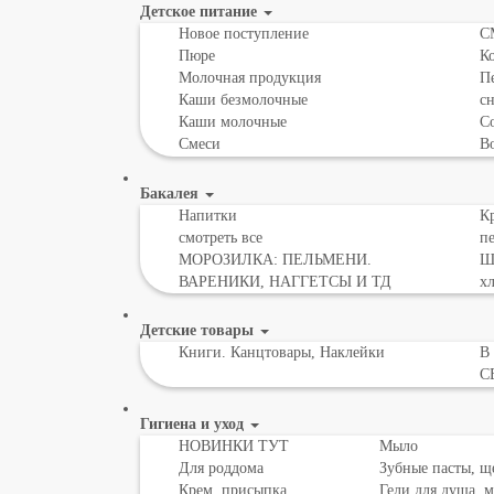
Детское питание
Новое поступление
С
Пюре
К
Молочная продукция
Пе
Каши безмолочные
с
Каши молочные
Со
Смеси
В
Бакалея
Напитки
Кр
смотреть все
пе
МОРОЗИЛКА: ПЕЛЬМЕНИ.
Шо
ВАРЕНИКИ, НАГГЕТСЫ И ТД
х
Детские товары
Книги. Канцтовары, Наклейки
В
С
Гигиена и уход
НОВИНКИ ТУТ
Мыло
Для роддома
Зубные пасты, щ
Крем, присыпка,
Гели для душа, 