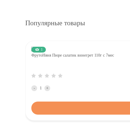
Популярные товары
1
ФрутоНяня Пюре салатик винегрет 110г с 7мес
-
+