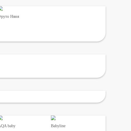
руто Няня
AQA baby
Babyline