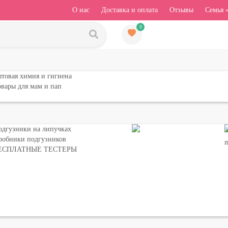
О нас
Доставка и оплата
Отзывы
Семья 
0
товая химия и гигиена
вары для мам и пап
одгузники на липучках
робники подгузников
ЕСПЛАТНЫЕ ТЕСТЕРЫ