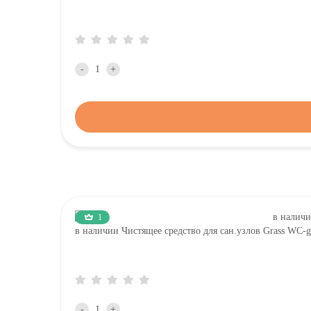
-
+
1
в наличии Чистящее средство для сан.узлов Grass W
-
+