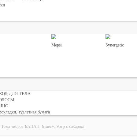
ски
Mepsi
Synergetic
ХОД ДЛЯ ТЕЛА
ОЛОСЫ
ИЦО
окладки, туалетная бумага
Тема творог БАНАН, 6 мес+, 95гр с сахаром