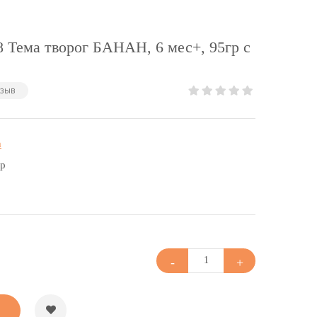
Тема творог БАНАН, 6 мес+, 95гр с
тзыв
а
гр