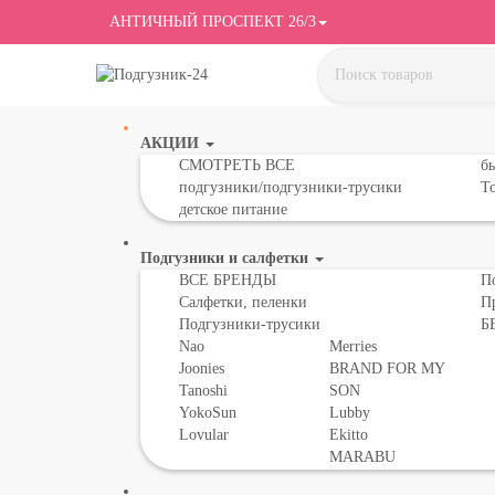
АНТИЧНЫЙ ПРОСПЕКТ 26/3
АКЦИИ
СМОТРЕТЬ ВСЕ
бы
подгузники/подгузники-трусики
То
детское питание
Подгузники и салфетки
ВСЕ БРЕНДЫ
П
Салфетки, пеленки
П
Подгузники-трусики
Б
Nao
Merries
Joonies
BRAND FOR MY
Tanoshi
SON
YokoSun
Lubby
Lovular
Ekitto
MARABU