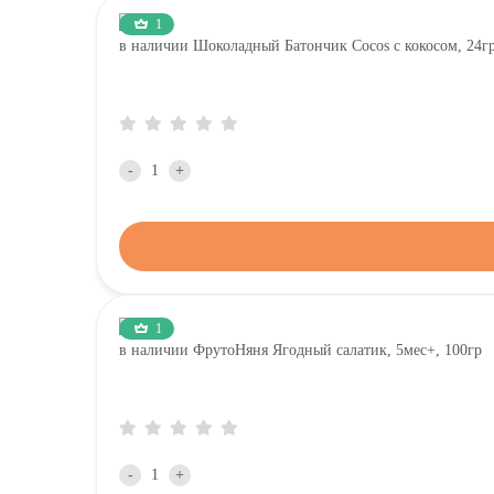
1
в наличии Шоколадный Батончик Cocos с кокосом, 24г
-
+
1
в наличии ФрутоНяня Ягодный салатик, 5мес+, 100гр
-
+