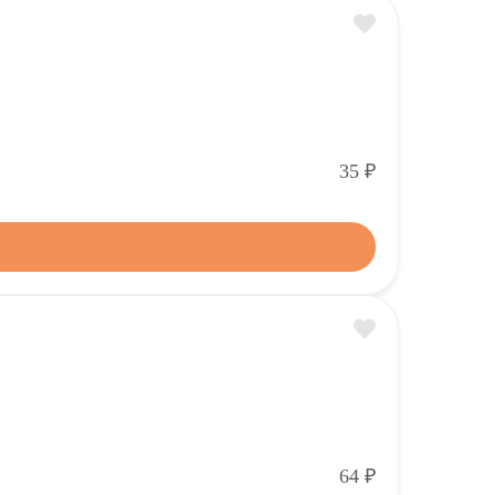
Р
35
Р
64