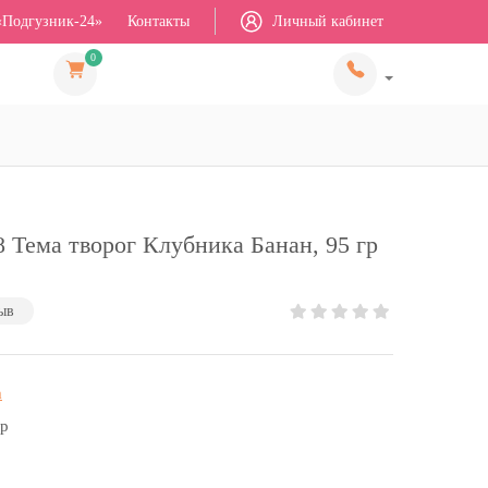
«Подгузник-24»
Контакты
Личный кабинет
0
Тема творог Клубника Банан, 95 гр
ыв
а
гр