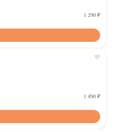
Р
1 290
Р
1 490