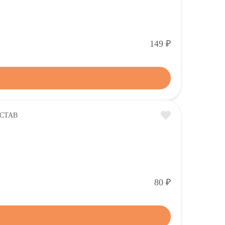
Р
149
Р
80