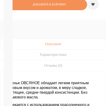
Подгузники-
ДОБАВИТЬ В КОРЗИНУ
трусики
РАЗНЫЕ
БРЕНДЫ
Joonies
Tanoshi
YokoSun
Merries
BRAND
FOR
Описание
MY
SON
Характеристики
Lubby
Ekitto
Отзывы (0)
MARABU
Подгузники
на
липучках
Печенье ОВСЯНОЕ обладает легким приятным
Пробники
злаковым вкусом и ароматом, в меру сладкое,
подгузников
хрустящее, средне-твердой консистенции. Без
БЕСПЛАТНЫЕ
пальмового масла.
ТЕСТЕРЫ
Выпекается с использованием подсолнечного и
СМОТРЕТЬ