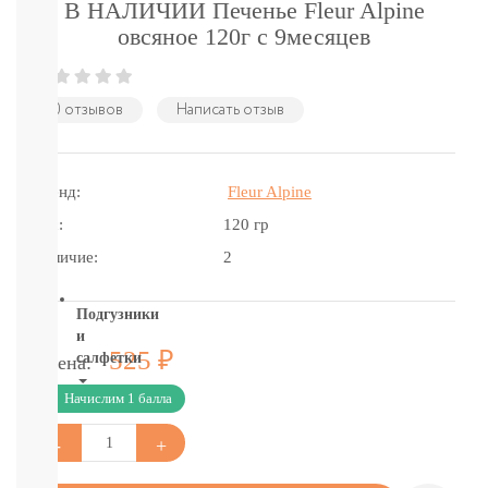
подгузники-
В НАЛИЧИИ Печенье Fleur Alpine
трусики
овсяное 120г с 9месяцев
детское
питание
бытовая
0 отзывов
Написать отзыв
химия
и
гигиена
Товары
Бренд:
Fleur Alpine
для
мам
Вес:
120 гр
и
Наличие:
2
пап
Подгузники
и
Р
525
салфетки
Цена:
Начислим 1 балла
ВСЕ
БРЕНДЫ
Салфетки,
пеленки