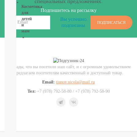
специальных предложениях.
Косметика
Подпишитесь на рассылку
для
Вы успешно
детей
ПОДПИСАТЬСЯ
подписаны
и
мам
НОВИНКИ
Косметика
Глаза:
тушь,
Мы рады, что вы посетили наш сайт, и с огромным удовольствием
карандаш,
предлагаем посетителям качественный и доступный товар.
подводка
Карандаши
Email:
tiunov.nicola@mail.ru
для
Тел:
+7 (978) 792-58-80 / +7 (978) 792-58-90
бровей
УХОД
ДЛЯ
ТЕЛА
ВОЛОСЫ
ЛИЦО
Прокладки,
туалетная