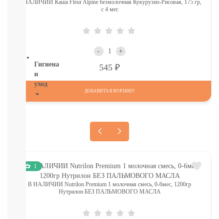
В НАЛИЧИИ Каша Fleur Alpine безмолочная Кукурузно-Рисовая, 175 гр,
ТОВАРЫ
с 4 мес
В
СЕВАСТОПОЛЕ
СМОТРЕТЬ
ВСЕ
-
+
Гигиена
Р
545
и
уход
ДОБАВИТЬ В КОРЗИНУ
НОВИНКИ
ТУТ
Для
роддома
Крем,
присыпка,
молочко,
1
масло
ЗАЩИТА
В НАЛИЧИИ Nutrilon Premium 1 молочная смесь, 0-6мес, 1200гр
ОТ
Нутрилон БЕЗ ПАЛЬМОВОГО МАСЛА
СОЛНЦА
И