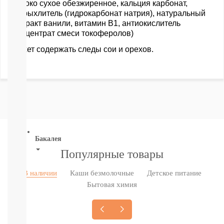
молоко сухое обезжиренное, кальция карбонат,
Печенье,
разрыхлитель (гидрокарбонат натрия), натуральный
пастила,
экстракт ванили, витамин В1, антиокислитель
батончики,
(концентрат смеси токоферолов)
соломка:
снэки
Может содержать следы сои и орехов.
Сок,
компот,
морс,
чай
Вода
СМОТРЕТЬ
ВСЕ
Бакалея
Популярные товары
Напитки
смотреть
В наличии
Каши безмолочные
Детское питание
все
Бытовая химия
МОРОЗИЛКА:
ПЕЛЬМЕНИ.
ВАРЕНИКИ,
НАГГЕТСЫ