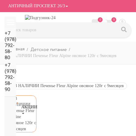
АНТИЧНЫЙ ПРОСПЕКТ 26/3
0
0
+7
(978)
792-
Детское питание
58-
В НАЛИЧИИ Печенье Fleur Alpine овсяное 120г с 9месяцев
80
+7
(978)
792-
58-
90
АКЦИИ
СМОТРЕТЬ
ВСЕ
подгузники/