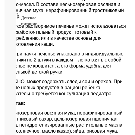
какао-масел. В составе цельнозерновая овсяная и
ВСЕ
пшеничная мука, нерафинированный тростниковый
сахар.
Детское
питание
Детское растворимое печенье может использоваться
как самостоятельный продукт, готовый к
Новое
употреблению, или в качестве основы для
поступление
приготовления каши.
Пюре
Внутри пачки печенье упаковано в индивидуальные
Молочная
пакетики по 2 штуки в каждом – легко взять с собой.
продукция
Печенье не крошится, а его форма удобна для
Каши
маленькой детской ручки.
безмолочные
Каши
ВАЖНО: может содержать следы сои и орехов. При
молочные
вводе новых продуктов в рацион ребенка
Смеси
обязательно требуется консультация педиатра.
СМЕСИ
ПОД
Состав:
ЗАКАЗ
цельнозерновая овсяная мука, нерафинированный
Коктейли,
тростниковый сахар, цельнозерновая пшеничная
Жидкие
мука, негидрогенизированные растительные масла
Каши,
(подсолнечное, масло какао), яйца, рисовая мука,
Молоко