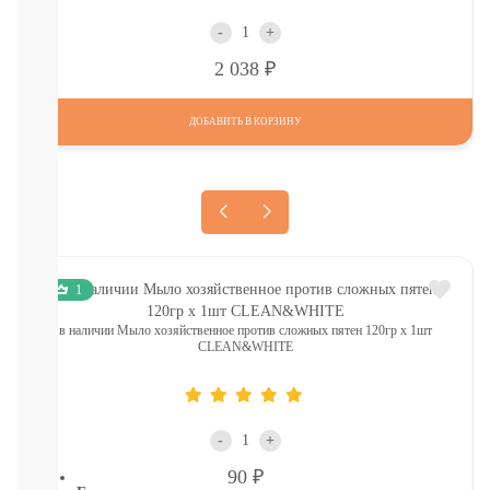
КОМАРОВ
Мыло
-
+
Зубные
Р
2 038
пасты,
щетки
Гели
ДОБАВИТЬ В КОРЗИНУ
для
душа,
мочалки
Шампуни,
расчески
Пена
для
ванн,
1
игрушки
в наличии Мыло хозяйственное против сложных пятен 120гр х 1шт
Ватные
CLEAN&WHITE
диски,
палочки,
полотенца
СМОТРЕТЬ
-
+
ВСЕ
Р
90