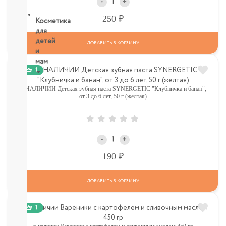
-
+
Р
250
Косметика
для
детей
ДОБАВИТЬ В КОРЗИНУ
и
мам
1
НОВИНКИ
В НАЛИЧИИ Детская зубная паста SYNERGETIC "Клубничка и банан",
Косметика
от 3 до 6 лет, 50 г (желтая)
Глаза:
тушь,
карандаш,
подводка
-
+
Карандаши
для
Р
190
бровей
УХОД
ДОБАВИТЬ В КОРЗИНУ
ДЛЯ
ТЕЛА
ВОЛОСЫ
1
ЛИЦО
Прокладки,