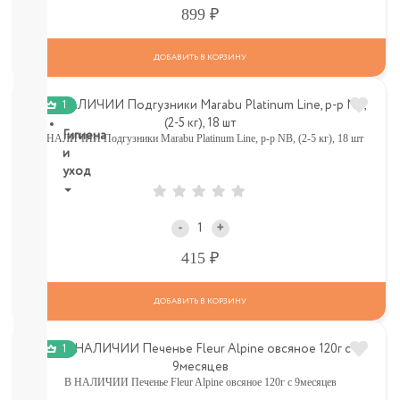
ДЕТСКИЕ
Р
899
ТОВАРЫ
В
СЕВАСТОПОЛЕ
ДОБАВИТЬ В КОРЗИНУ
СМОТРЕТЬ
ВСЕ
1
Гигиена
В НАЛИЧИИ Подгузники Marabu Platinum Line, р-р NB, (2-5 кг), 18 шт
и
уход
НОВИНКИ
ТУТ
-
+
Для
Р
415
роддома
Крем,
присыпка,
ДОБАВИТЬ В КОРЗИНУ
молочко,
масло
1
ЗАЩИТА
ОТ
В НАЛИЧИИ Печенье Fleur Alpine овсяное 120г с 9месяцев
СОЛНЦА