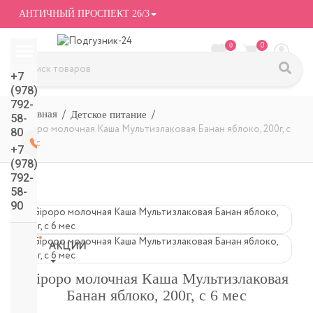
АНТИЧНЫЙ ПРОСПЕКТ 26/3
0
0
+7
(978)
792-
Детское питание
58-
Gipopo молочная Каша Мультизлаковая Банан яблоко, 200г, с
80
6 мес
+7
(978)
792-
58-
90
АКЦИИ
СМОТРЕТЬ
Gipopo молочная Каша Мультизлаковая
ВСЕ
Банан яблоко, 200г, с 6 мес
подгузники/