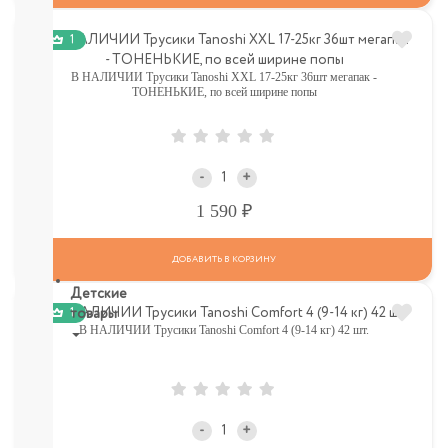
НАГГЕТСЫ
И
1
ТД
Крупы,
В НАЛИЧИИ Трусики Tanoshi XXL 17-25кг 36шт мегапак -
хлопья,
ТОНЕНЬКИЕ, по всей ширине попы
завтраки
печенье,
сушки,
крекер
-
+
Шоколад.
Р
1 590
батончики,
мармелад,
хлебцы
ДОБАВИТЬ В КОРЗИНУ
Детские
1
товары
В НАЛИЧИИ Трусики Tanoshi Comfort 4 (9-14 кг) 42 шт.
Книги.
Канцтовары,
Наклейки
В
-
+
НАЛИЧИИ