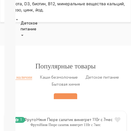
кислота, D3, биотин, В12, минеральные вещества кальций,
СМОТРЕТЬ
железо, цинк, йод.
ВСЕ
Детское
питание
Новое
поступление
Пюре
Молочная
Популярные товары
продукция
Каши
безмолочные
В наличии
Каши безмолочные
Детское питание
Каши
Бытовая химия
молочные
Смеси
СМЕСИ
ПОД
ЗАКАЗ
Коктейли,
1
Жидкие
ФрутоНяня Пюре салатик винегрет 110г с 7мес
Каши,