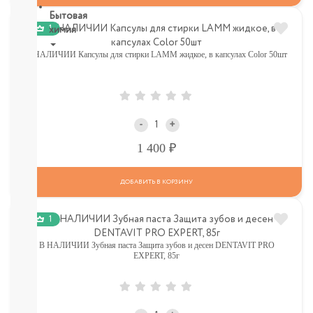
Бытовая
1
химия
В НАЛИЧИИ Капсулы для стирки LAMM жидкое, в капсулах Color 50шт
Рекомендуем!
Для
Стирки
Кондиционеры
Для
-
+
мытья
посуды
Р
1 400
От
пятен,
ДОБАВИТЬ В КОРЗИНУ
мыло
Для
уборки
1
комнат,
освежители
В НАЛИЧИИ Зубная паста Защита зубов и десен DENTAVIT PRO
Разное
EXPERT, 85г
(губки,
тряпочки)
СМОТРЕТЬ
ВСЕ