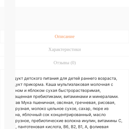
Подгузники-
трусики
Nao
Joonies
Tanoshi
YokoSun
РАЗНЫЕ
Описание
БРЕНДЫ
Merries
Характеристики
BRAND
FOR
Отзывы (0)
MY
SON
Lubby
Продукт детского питания для детей раннего возраста,
Ekitto
продукт прикорма. Каша мультизлаковая молочная с
MARABU
бананом и яблоком сухая быстрорастворимая,
Подгузники
обогащенная пребиотиками, витаминами и минералами.
на
Состав Мука пшеничная, овсяная, гречневая, рисовая,
липучках
кукурузная, молоко цельное сухое, сахар, пюре из
Пробники
банана, яблочный сок концентрированный, масло
подгузников
кукурузное, пребиотические волокна инулин, витамины С,
БЕСПЛАТНЫЕ
РР, Е, пантотеновая кислота, В6, В2, В1, А, фолиевая
ТЕСТЕРЫ