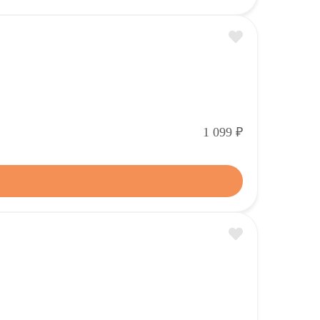
Р
1 099