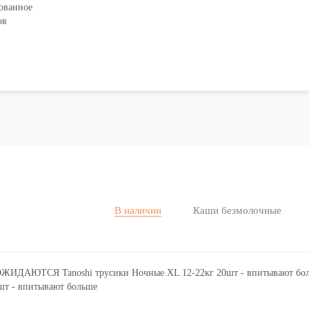
зованное
ов
В наличии
Каши безмолочные
т - впитывают больше