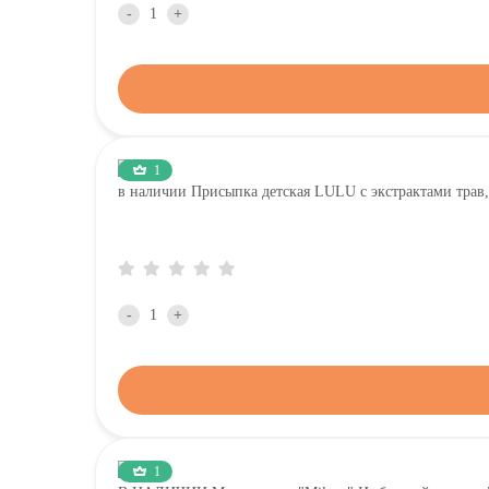
-
+
1
в наличии Присыпка детская LULU с экстрактами трав,
-
+
1