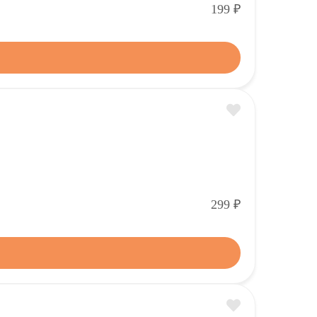
Р
199
Р
299