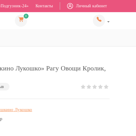
«Подгузник-24»
Контакты
Личный кабинет
0
ино Лукошко» Рагу Овощи Кролик,
ыв
ушкино Лукошко
гр