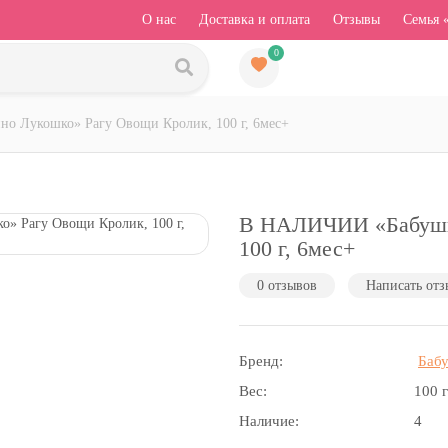
О нас
Доставка и оплата
Отзывы
Семья 
0
 Лукошко» Рагу Овощи Кролик, 100 г, 6мес+
В НАЛИЧИИ «Бабушк
100 г, 6мес+
0 отзывов
Написать отз
Бренд:
Баб
Вес:
100 
Наличие:
4