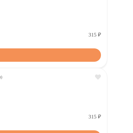
Р
315
Р
315