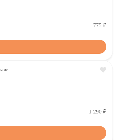
Р
775
Р
1 290