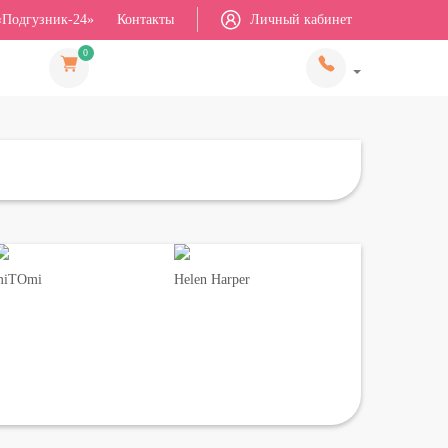
«Подгузник-24»
Контакты
Личный кабинет
0
miTOmi
Helen Harper