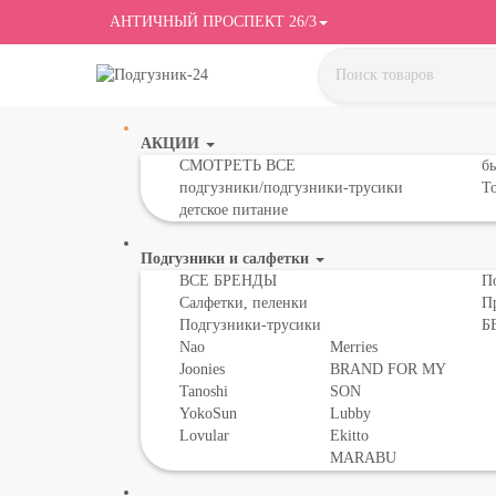
АНТИЧНЫЙ ПРОСПЕКТ 26/3
АКЦИИ
СМОТРЕТЬ ВСЕ
бы
подгузники/подгузники-трусики
То
детское питание
Подгузники и салфетки
ВСЕ БРЕНДЫ
П
Салфетки, пеленки
П
Подгузники-трусики
Б
Nao
Merries
Joonies
BRAND FOR MY
Tanoshi
SON
YokoSun
Lubby
Lovular
Ekitto
MARABU