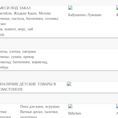
МЕСИ ПОД ЗАКАЗ
октейли, Жидкие Каши, Молоко
Бабушкино Лукошко
Ф
ченье, пастила, батончики, соломка:
нэки
к, компот, морс, чай
ода
упы, хлопья, завтраки
ченье, сушки, крекер
колад. батончики, мармелад,
лебцы
 НАЛИЧИИ ДЕТСКИЕ ТОВАРЫ В
ЕВАСТОПОЛЕ
Пена для ванн, игрушки
етки
Ватные диски, палочки,
Bübchen
мочалки
полотенца