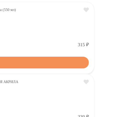
Р
315
Р
330