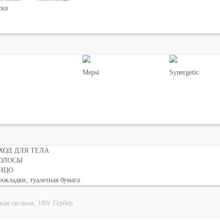
ски
Mepsi
Synergetic
ХОД ДЛЯ ТЕЛА
ОЛОСЫ
ИЦО
окладки, туалетная бумага
ая овсяная, 180г Гербер