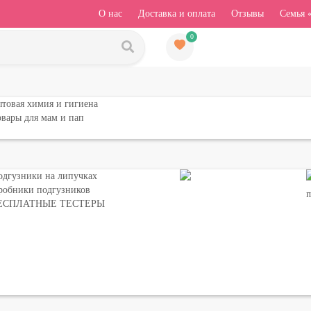
О нас
Доставка и оплата
Отзывы
Семья 
0
товая химия и гигиена
вары для мам и пап
одгузники на липучках
робники подгузников
ЕСПЛАТНЫЕ ТЕСТЕРЫ