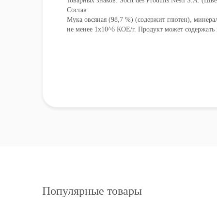
товарных знаков: Socit des Produits Nestl S.A. (Шв
Состав
Мука овсяная (98,7 %) (содержит глютен), минера
не менее 1х10^6 КОЕ/г. Продукт может содержать
Популярные товары