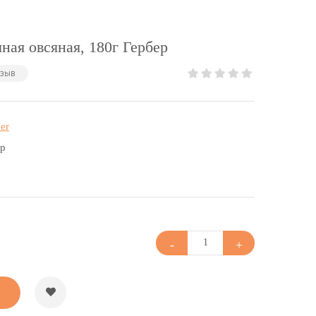
ная овсяная, 180г Гербер
тзыв
er
гр