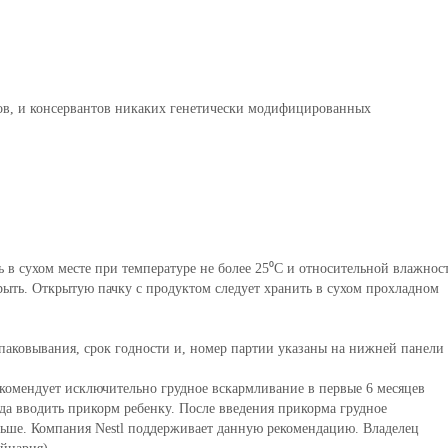
ров, и консервантов никаких генетически модифицированных
ь в сухом месте при температуре не более 25⁰С и относительной влажнос
рыть. Открытую пачку с продуктом следует хранить в сухом прохладном
упаковывания, срок годности и, номер партии указаны на нижней панели
комендует исключительно грудное вскармливание в первые 6 месяцев
да вводить прикорм ребенку. После введения прикорма грудное
льше. Компания Nestl поддерживает данную рекомендацию. Владелец