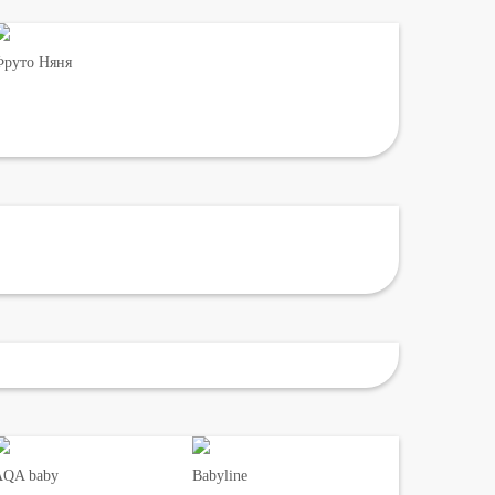
руто Няня
AQA baby
Babyline