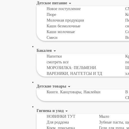
Детское питание
Новое поступление
С
Пюре
К
Молочная продукция
Пе
Каши безмолочные
с
Каши молочные
Со
Смеси
В
Бакалея
Напитки
Кр
смотреть все
пе
МОРОЗИЛКА: ПЕЛЬМЕНИ.
Шо
ВАРЕНИКИ, НАГГЕТСЫ И ТД
х
Детские товары
Книги. Канцтовары, Наклейки
В
С
Гигиена и уход
НОВИНКИ ТУТ
Мыло
Для роддома
Зубные пасты, щ
Крем, присыпка,
Гели для душа, 