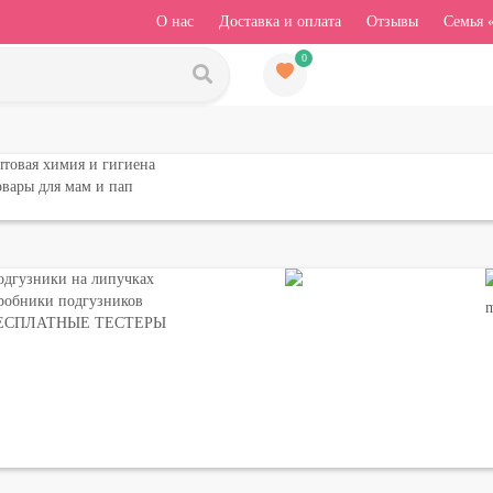
О нас
Доставка и оплата
Отзывы
Семья 
0
товая химия и гигиена
вары для мам и пап
одгузники на липучках
робники подгузников
ЕСПЛАТНЫЕ ТЕСТЕРЫ