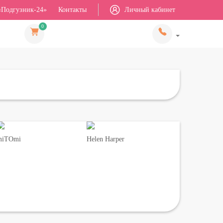
«Подгузник-24»
Контакты
Личный кабинет
0
miTOmi
Helen Harper