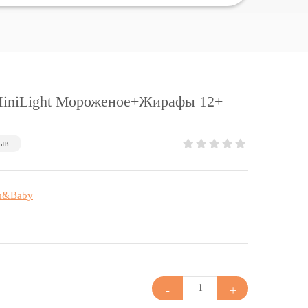
niLight Мороженое+Жирафы 12+
ыв
&Baby