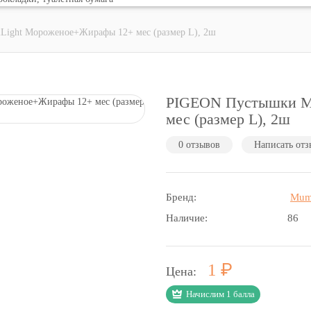
ight Мороженое+Жирафы 12+ мес (размер L), 2ш
PIGEON Пустышки Mi
мес (размер L), 2ш
0 отзывов
Написать отз
Бренд:
Mum
Наличие:
86
Р
1
Цена:
Начислим 1 балла