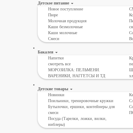
Детское питание
Новое поступление
С
Пюре
К
Молочная продукция
Пе
Каши безмолочные
с
Каши молочные
Со
Смеси
В
Бакалея
Напитки
Кр
смотреть все
пе
МОРОЗИЛКА: ПЕЛЬМЕНИ.
Шо
ВАРЕНИКИ, НАГГЕТСЫ И ТД
х
Детские товары
Новинки
К
Поильники, тренировочные кружки
С
Бутылочки, ершики, контейнеры для
С
смеси
П
Посуда (Тарелки, ложки, вилки,
ниблеры)