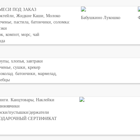
МЕСИ ПОД ЗАКАЗ
октейли, Жидкие Каши, Молоко
Бабушкино Лукошко
Ф
ченье, пастила, батончики, соломка:
нэки
к, компот, морс, чай
ода
упы, хлопья, завтраки
ченье, сушки, крекер
колад. батончики, мармелад,
лебцы
ниги. Канцтовары, Наклейки
люнявчики
оски/пустышки/держатели
ОДАРОЧНЫЙ СЕРТИФИКАТ