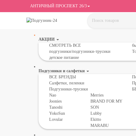
АНТИЧНЫЙ ПРОСПЕКТ 26/3
АКЦИИ
СМОТРЕТЬ ВСЕ
бы
подгузники/подгузники-трусики
То
детское питание
Подгузники и салфетки
ВСЕ БРЕНДЫ
П
Салфетки, пеленки
П
Подгузники-трусики
Б
Nao
Merries
Joonies
BRAND FOR MY
Tanoshi
SON
YokoSun
Lubby
Lovular
Ekitto
MARABU