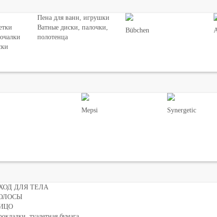
Пена для ванн, игрушки
етки
Ватные диски, палочки,
Bübchen
мочалки
полотенца
ски
Mepsi
Synergetic
ХОД ДЛЯ ТЕЛА
ОЛОСЫ
ИЦО
окладки, туалетная бумага