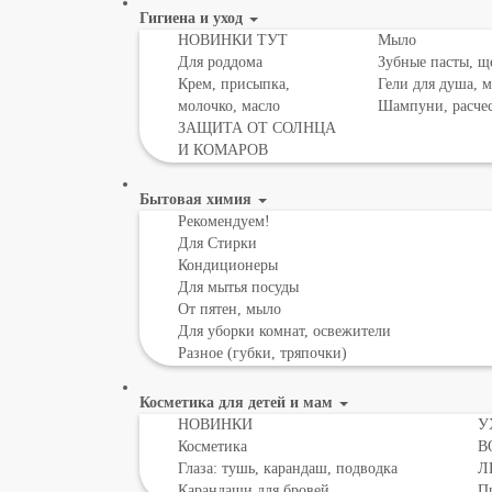
Гигиена и уход
НОВИНКИ ТУТ
Мыло
Для роддома
Зубные пасты, щ
Крем, присыпка,
Гели для душа, 
молочко, масло
Шампуни, расче
ЗАЩИТА ОТ СОЛНЦА
И КОМАРОВ
Бытовая химия
Рекомендуем!
Для Стирки
Кондиционеры
Для мытья посуды
От пятен, мыло
Для уборки комнат, освежители
Разное (губки, тряпочки)
Косметика для детей и мам
НОВИНКИ
У
Косметика
В
Глаза: тушь, карандаш, подводка
Л
Карандаши для бровей
Пр