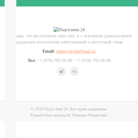
Подгузники-
трусики
Nao
Joonies
Tanoshi
YokoSun
Мы рады, что вы посетили наш сайт, и с огромным удовольствием
РАЗНЫЕ
предлагаем посетителям качественный и доступный товар.
БРЕНДЫ
Merries
Email:
tiunov.nicola@mail.ru
BRAND
Тел:
+7 (978) 792-58-80 / +7 (978) 792-58-90
FOR
MY
SON
Lubby
Ekitto
MARABU
Подгузники
на
© 2020 Подгузник 24. Все права защищены.
липучках
Разработано командой:
Решение Маркетинг
Пробники
подгузников
БЕСПЛАТНЫЕ
ТЕСТЕРЫ