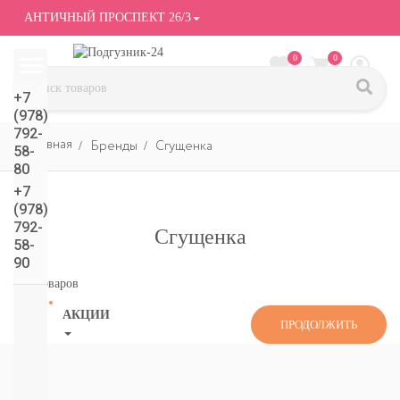
АНТИЧНЫЙ ПРОСПЕКТ 26/3
0
0
+7
(978)
792-
Бренды
Сгущенка
58-
80
+7
(978)
792-
Сгущенка
58-
90
Нет товаров
АКЦИИ
ПРОДОЛЖИТЬ
СМОТРЕТЬ
ВСЕ
подгузники/