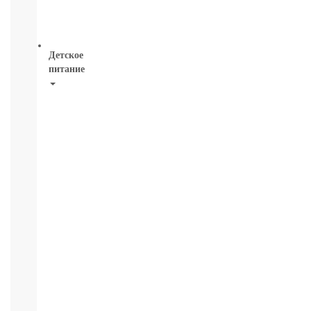
СМОТРЕТЬ
ВСЕ
Детское
питание
Новое
поступление
Пюре
Молочная
продукция
Каши
безмолочные
Каши
молочные
Смеси
СМЕСИ
ПОД
ЗАКАЗ
Коктейли,
Жидкие
Каши,