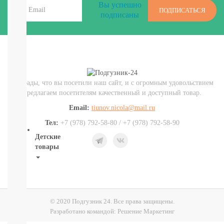
Вы успешно
И
ПОДПИСАТЬСЯ
подписаны
ТД
Крупы,
хлопья,
завтраки
печенье,
сушки,
крекер
Мы рады, что вы посетили наш сайт, и с огромным удовольствием
Шоколад.
предлагаем посетителям качественный и доступный товар.
батончики,
мармелад,
Email:
tiunov.nicola@mail.ru
хлебцы
Тел:
+7 (978) 792-58-80 / +7 (978) 792-58-90
Детские
товары
Книги.
Канцтовары,
Наклейки
В
© 2020 Подгузник 24. Все права защищены.
НАЛИЧИИ
Разработано командой:
Решение Маркетинг
ДЕТСКИЕ