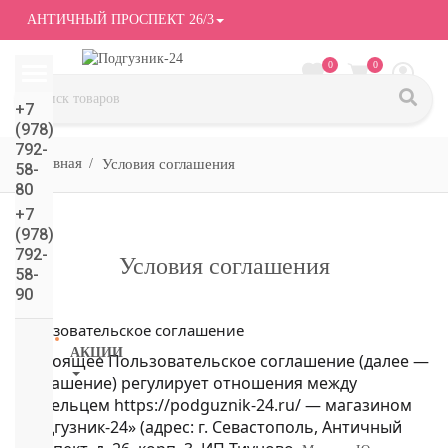
АНТИЧНЫЙ ПРОСПЕКТ 26/3
0
0
+7
(978)
792-
Условия соглашения
58-
80
+7
(978)
792-
Условия соглашения
58-
90
Пользовательское соглашение
АКЦИИ
Настоящее Пользовательское соглашение (далее —
Соглашение) регулирует отношения между
СМОТРЕТЬ
владельцем
https://podguznik-24.ru/ —
магазином
ВСЕ
«Подгузник-24»
(адрес: г. Севастополь, Античный
подгузники/