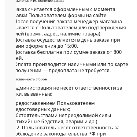
Подгузники-
3. Оформление и исполнение заказа
трусики
3.1. Заказ считается оформленным с момента
Nao
отправки Пользователем формы на сайте.
Joonies
3.2. После получения заказа менеджер магазина
Tanoshi
связывается с Пользователем для подтверждения
YokoSun
деталей (время, адрес, наличие товара).
Lovular
3.3. Доставка осуществляется
в день заказа
при
Merries
условии оформления до
15:00
.
BRAND
3.4. Доставка
бесплатна
при сумме заказа от
800
FOR
рублей
.
MY
3.5. Оплата производится
наличными или по карте
SON
при получении
— предоплата не требуется.
Lubby
4. Ответственность сторон
Ekitto
MARABU
4.1. Администрация не несёт ответственности за
Подгузники
убытки, вызванные:
на
предоставлением Пользователем
липучках
недостоверных данных;
Пробники
обстоятельствами непреодолимой силы
подгузников
(стихийные бедствия, аварии и др.).
БЕСПЛАТНЫЕ
4.2. Пользователь несёт ответственность за
ТЕСТЕРЫ
соблюдение законодательства РФ при
СМОТРЕТЬ