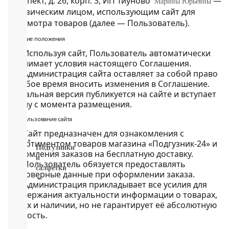
проспект, д. 26, корп. 3, ИП Тиуново
—
Марины Юрьевны
подгузники-
и физическим лицом, использующим сайт для
трусики
просмотра товаров (далее — Пользователь).
детское
питание
1. Общие положения
бытовая
1.1. Используя сайт, Пользователь автоматически
химия
принимает условия настоящего Соглашения.
и
1.2. Администрация сайта оставляет за собой право
гигиена
в любое время вносить изменения в Соглашение.
Товары
Актуальная версия публикуется на сайте и вступает
для
в силу с момента размещения.
мам
и
2. Использование сайта
пап
2.1. Сайт предназначен для ознакомления с
ассортиментом товаров магазина «Подгузник-24» и
Подгузники
оформления заказов на бесплатную доставку.
и
2.2. Пользователь обязуется предоставлять
салфетки
достоверные данные при оформлении заказа.
2.3. Администрация прикладывает все усилия для
ВСЕ
поддержания актуальности информации о товарах,
БРЕНДЫ
ценах и наличии, но не гарантирует её абсолютную
Салфетки,
точность.
пеленки