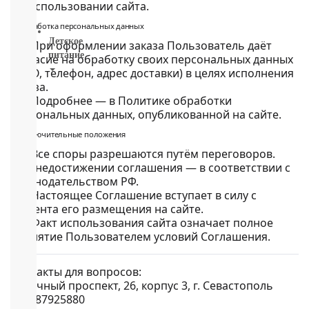
использовании сайта.
ВСЕ
5. Обработка персональных данных
Детское
5.1. При оформлении заказа Пользователь даёт
питание
согласие на обработку своих персональных данных
(ФИО, телефон, адрес доставки) в целях исполнения
Новое
заказа.
поступление
5.2. Подробнее — в
Политике обработки
Пюре
персональных данных
, опубликованной на сайте.
Молочная
6. Заключительные положения
продукция
Каши
6.1. Все споры разрешаются путём переговоров.
безмолочные
При недостижении соглашения — в соответствии с
Каши
законодательством РФ.
молочные
6.2. Настоящее Соглашение вступает в силу с
Смеси
момента его размещения на сайте.
СМЕСИ
6.3. Факт использования сайта означает полное
ПОД
принятие Пользователем условий Соглашения.
ЗАКАЗ
Коктейли,
Контакты для вопросов:
Жидкие
Античный проспект, 26, корпус 3, г. Севастополь
Каши,
+79787925880
Молоко