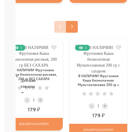
И
ТД
Крупы,
хлопья,
завтраки
печенье,
сушки,
крекер
1
1
Шоколад.
батончики,
мармелад,
хлебцы
В НАЛИЧИИ Фрутоняня
Каша безмолочная рисовая,
В НАЛИЧИИ Фрутоняня
200 гр БЕЗ САХАРА
Детские
Каша безмолочная
Мультизлаковая 200 гр с
товары
сахаром
Новинки
-
+
Поильники,
-
+
Р
179
тренировочные
Р
179
кружки
Бутылочки,
ДОБАВИТЬ В КОРЗИНУ
ершики,
ДОБАВИТЬ В КОРЗИНУ