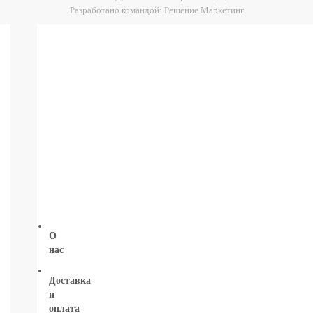
Глаза:
Разработано командой:
Решение Маркетинг
тушь,
карандаш,
подводка
Карандаши
для
бровей
УХОД
ДЛЯ
ТЕЛА
ВОЛОСЫ
ЛИЦО
Прокладки,
туалетная
бумага
О
нас
Доставка
и
оплата