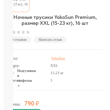
подгузники-
трусики
детское
питание
Ночные трусики YokoSun Premium,
бытовая
размер XXL (15-23 кг), 16 шт
химия
и
гигиена
0 отзывов
Написать отзыв
Товары
для
мам
и
Бренд:
YokoSun
пап
Размер:
XXL
Подгузники
Вес:
15-23 кг
и
Наличие:
3
салфетки
ВСЕ
БРЕНДЫ
Салфетки,
Р
790
Цена:
пеленки