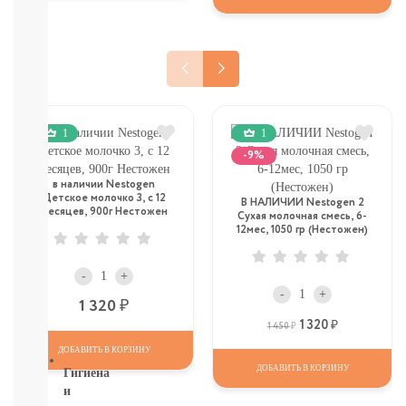
контейнеры
для
смеси
Посуда
(Тарелки,
ложки,
вилки,
ниблеры)
1
1
Книги.
-9%
Канцтовары,
в наличии Nestogen
Наклейки
Детское молочко 3, c 12
В НАЛИЧИИ Nestogen 2
Слюнявчики
месяцев, 900г Нестожен
Сухая молочная смесь, 6-
Соски/
12мес, 1050 гр (Нестожен)
пустышки/
держатели
-
+
ПОДАРОЧНЫЙ
-
+
СЕРТИФИКАТ
Р
1 320
СМОТРЕТЬ
1 320
Р
Р
1 450
ВСЕ
ДОБАВИТЬ В КОРЗИНУ
ДОБАВИТЬ В КОРЗИНУ
Гигиена
и