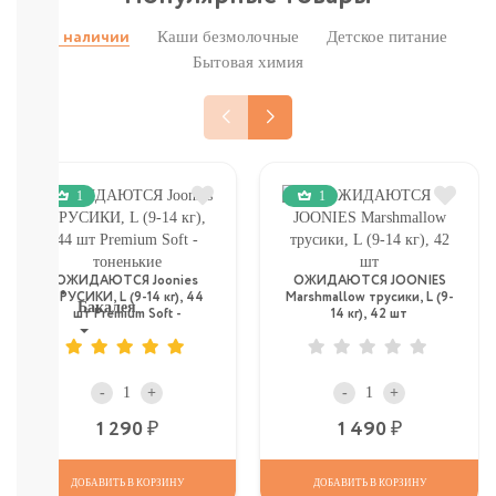
Печенье,
пастила,
Каши безмолочные
Детское питание
В наличии
батончики,
Бытовая химия
соломка:
снэки
Сок,
компот,
морс,
чай
1
1
Вода
СМОТРЕТЬ
ВСЕ
ОЖИДАЮТСЯ Joonies
ОЖИДАЮТСЯ JOONIES
ТРУСИКИ, L (9-14 кг), 44
Marshmallow трусики, L (9-
Бакалея
шт Premium Soft -
14 кг), 42 шт
тоненькие
Напитки
смотреть
-
+
-
+
все
МОРОЗИЛКА:
Р
Р
1 290
1 490
ПЕЛЬМЕНИ.
ВАРЕНИКИ,
НАГГЕТСЫ
ДОБАВИТЬ В КОРЗИНУ
ДОБАВИТЬ В КОРЗИНУ