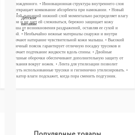
новорожденного. • Инновационная структура внутреннего слоя
ВСЕ
предотвращает комкование абсорбента при намокании. • Новый
двойной дышащий нижний слой моментально распределяет влагу
Детское
внутри и не дает ей слеживаться, бережно защищает кожу
питание
малыша от возникновения раздражений, оставляя ее сухой и
чистой. • Необычайно нежные материалы снаружи и внутри
Новое
исключают натирание чувствительной кожи малыша. • Высокий
поступление
эластичный поясок гарантирует отличную посадку трусиков и
Пюре
исключает подтекание жидкости вдоль спины. • Двойные
Молочная
воздушные оборочки обеспечивают дополнительную защиту от
продукция
протекания вокруг ножек. • Лента для утилизации позволит
Каши
свернуть использованные трусики и гигиенично утилизировать. •
безмолочные
Индикатор влаги подскажет, когда пора сменить подгузник.
Каши
молочные
Смеси
СМЕСИ
ПОД
ЗАКАЗ
Коктейли,
Жидкие
Каши,
Популярные товары
Молоко