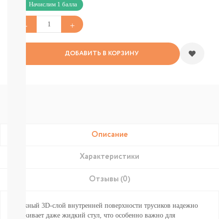
Подгузники-
Начислим 1 балла
трусики
Nao
Joonies
Tanoshi
YokoSun
ДОБАВИТЬ В КОРЗИНУ
Lovular
Merries
BRAND
FOR
MY
SON
Lubby
Ekitto
Описание
MARABU
Подгузники
на
Характеристики
липучках
Пробники
Отзывы (0)
подгузников
БЕСПЛАТНЫЕ
• Нежный 3D-слой внутренней поверхности трусиков надежно
ТЕСТЕРЫ
удерживает даже жидкий стул, что особенно важно для
СМОТРЕТЬ