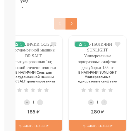
уход
НОВИНКИ
ТУТ
Для
роддома
Крем,
присыпка,
1
1
молочко,
масло
ЗАЩИТА
ОТ
СОЛНЦА
В НАЛИЧИИ Соль для
В НАЛИЧИИ SUNLIGHT
И
посудомоечной машины
Универсальные
DR.SALT гранулированная
одноразовые салфетки
КОМАРОВ
1кг, высокой степени
для уборки 155шт
Мыло
очистки
Зубные
пасты,
-
+
-
+
щетки
Р
Р
185
280
Гели
для
душа,
ДОБАВИТЬ В КОРЗИНУ
ДОБАВИТЬ В КОРЗИНУ
мочалки