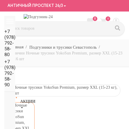
АНТИЧНЫЙ ПРОСПЕКТ 26/3
0
0
+7
(978)
792-
Подгузники и трусики Севастополь
58-
в наличии Ночные трусики YokoSun Premium, размер XXL (15-23
80
кг), 16 шт
+7
(978)
792-
58-
90
АКЦИИ
СМОТРЕТЬ
ВСЕ
подгузники/