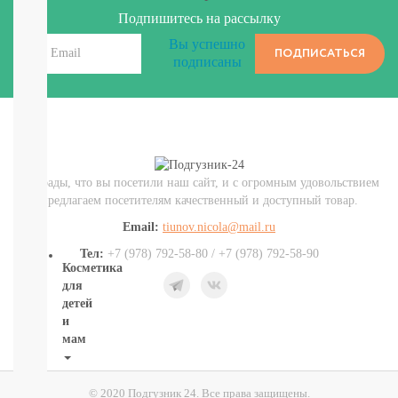
посуды
Подпишитесь на рассылку
От
Вы успешно
пятен,
ПОДПИСАТЬСЯ
подписаны
мыло
Для
уборки
комнат,
освежители
Разное
(губки,
Мы рады, что вы посетили наш сайт, и с огромным удовольствием
тряпочки)
предлагаем посетителям качественный и доступный товар.
СМОТРЕТЬ
Email:
tiunov.nicola@mail.ru
ВСЕ
Тел:
+7 (978) 792-58-80 / +7 (978) 792-58-90
Косметика
для
детей
и
мам
НОВИНКИ
Косметика
© 2020 Подгузник 24. Все права защищены.