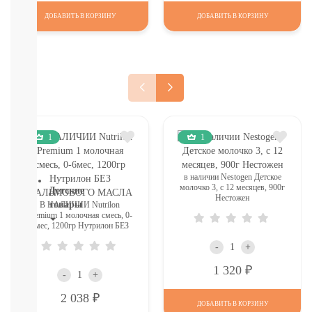
И
ДОБАВИТЬ В КОРЗИНУ
ДОБАВИТЬ В КОРЗИНУ
ТД
Крупы,
хлопья,
завтраки
печенье,
сушки,
крекер
Шоколад.
батончики,
1
1
мармелад,
хлебцы
в наличии Nestogen Детское
молочко 3, c 12 месяцев, 900г
Детские
Нестожен
товары
В НАЛИЧИИ Nutrilon
Premium 1 молочная смесь, 0-
6мес, 1200гр Нутрилон БЕЗ
Книги.
ПАЛЬМОВОГО МАСЛА
Канцтовары,
-
+
Наклейки
Р
1 320
В
-
+
НАЛИЧИИ
Р
2 038
ДЕТСКИЕ
ДОБАВИТЬ В КОРЗИНУ