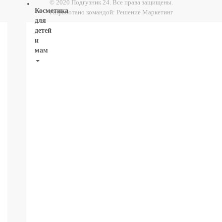
© 2020 Подгузник 24. Все права защищены.
Косметика
Разработано командой:
Решение Маркетинг
для
детей
и
мам
НОВИНКИ
Косметика
Глаза:
тушь,
карандаш,
подводка
Карандаши
для
бровей
УХОД
ДЛЯ
ТЕЛА
ВОЛОСЫ
ЛИЦО
Прокладки,
туалетная