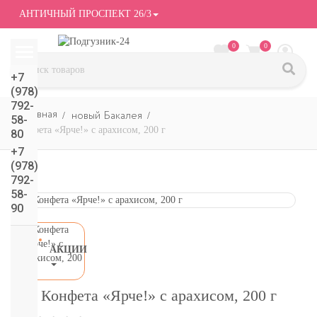
АНТИЧНЫЙ ПРОСПЕКТ 26/3
0
0
+7
(978)
792-
новый Бакалея
58-
Конфета «Ярче!» с арахисом, 200 г
80
+7
(978)
792-
58-
90
АКЦИИ
СМОТРЕТЬ
ВСЕ
Конфета «Ярче!» с арахисом, 200 г
подгузники/