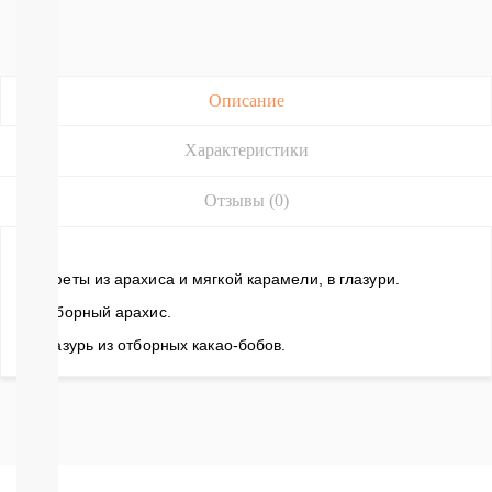
Подгузники-
трусики
РАЗНЫЕ
БРЕНДЫ
Joonies
Описание
Tanoshi
YokoSun
Характеристики
Merries
BRAND
FOR
Отзывы (0)
MY
SON
Lubby
Конфеты из арахиса и мягкой карамели, в глазури.
Ekitto
MARABU
– Отборный арахис.
Подгузники
– Глазурь из отборных какао-бобов.
на
липучках
Пробники
подгузников
БЕСПЛАТНЫЕ
ТЕСТЕРЫ
СМОТРЕТЬ