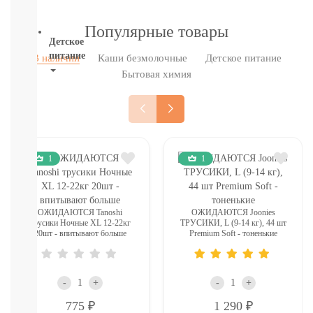
ВСЕ
Популярные товары
Детское
питание
В наличии
Каши безмолочные
Детское питание
Бытовая химия
Новое
поступление
Пюре
Молочная
продукция
Каши
1
1
безмолочные
Каши
молочные
Смеси
ОЖИДАЮТСЯ Tanoshi
ОЖИДАЮТСЯ Joonies
трусики Ночные XL 12-22кг
ТРУСИКИ, L (9-14 кг), 44 шт
СМЕСИ
20шт - впитывают больше
Premium Soft - тоненькие
ПОД
ЗАКАЗ
Коктейли,
Жидкие
-
+
-
+
Каши,
Р
Р
775
1 290
Молоко