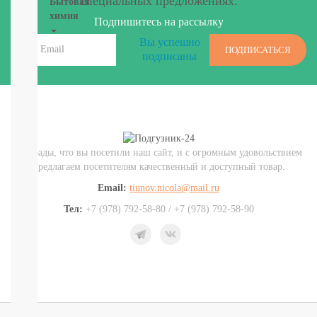
специальных предложениях.
Бытовая
химия
Подпишитесь на рассылку
Вы успешно
Рекомендуем!
ПОДПИСАТЬСЯ
подписаны
Для
Стирки
Кондиционеры
Для
мытья
посуды
От
Мы рады, что вы посетили наш сайт, и с огромным удовольствием
пятен,
предлагаем посетителям качественный и доступный товар.
мыло
Для
Email:
tiunov.nicola@mail.ru
уборки
Тел:
+7 (978) 792-58-80 / +7 (978) 792-58-90
комнат,
освежители
Разное
(губки,
тряпочки)
СМОТРЕТЬ
ВСЕ