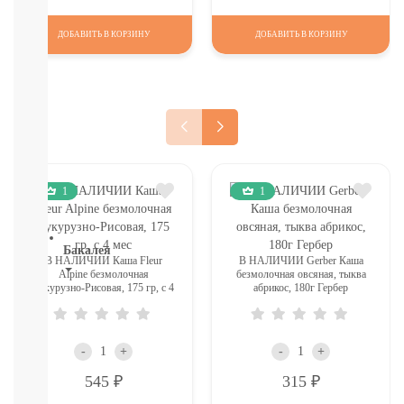
Печенье,
пастила,
ДОБАВИТЬ В КОРЗИНУ
ДОБАВИТЬ В КОРЗИНУ
батончики,
соломка:
снэки
Сок,
компот,
морс,
чай
Вода
1
1
СМОТРЕТЬ
ВСЕ
Бакалея
В НАЛИЧИИ Каша Fleur
В НАЛИЧИИ Gerber Каша
Alpine безмолочная
безмолочная овсяная, тыква
Напитки
Кукурузно-Рисовая, 175 гр, с 4
абрикос, 180г Гербер
мес
смотреть
все
МОРОЗИЛКА:
-
+
-
+
ПЕЛЬМЕНИ.
ВАРЕНИКИ,
Р
Р
545
315
НАГГЕТСЫ