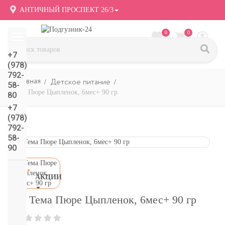
АНТИЧНЫЙ ПРОСПЕКТ 26/3
0
0
+7
(978)
792-
Детское питание
58-
Тема Пюре Цыпленок, 6мес+ 90 гр
80
+7
(978)
792-
58-
90
АКЦИИ
СМОТРЕТЬ
Тема Пюре Цыпленок, 6мес+ 90 гр
ВСЕ
подгузники/