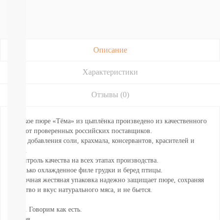
Подгузники-
трусики
Nao
Joonies
Tanoshi
Описание
YokoSun
Lovular
Merries
Характеристики
BRAND
FOR
Отзывы (0)
MY
SON
Lubby
Детское пюре «Тёма» из цыплёнка произведено из качественного
Ekitto
мяса от проверенных российских поставщиков.
MARABU
* Без добавления соли, крахмала, консервантов, красителей и
Подгузники
ГМО.
на
* Контроль качества на всех этапах производства.
липучках
* Только охлажденное филе грудки и беред птицы.
Пробники
* Прочная жестяная упаковка надежно защищает пюре, сохраняя
подгузников
качество и вкус натурального мяса, и не бьется.
БЕСПЛАТНЫЕ
ТЕСТЕРЫ
Тёма. Говорим как есть.
СМОТРЕТЬ
Состав