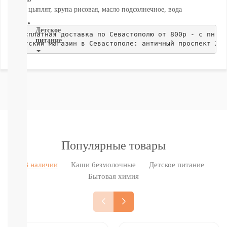
ВСЕ
Мясо цыплят, крупа рисовая, масло подсолнечное, вода
Детское
бесплатная доставка по Севастополю от 800р - с пн по
питание
Детский магазин в Севастополе: античный проспект 24.
Новое
поступление
Пюре
Молочная
продукция
Каши
безмолочные
Каши
молочные
Популярные товары
Смеси
СМЕСИ
В наличии
Каши безмолочные
Детское питание
ПОД
Бытовая химия
ЗАКАЗ
Коктейли,
Жидкие
Каши,
Молоко