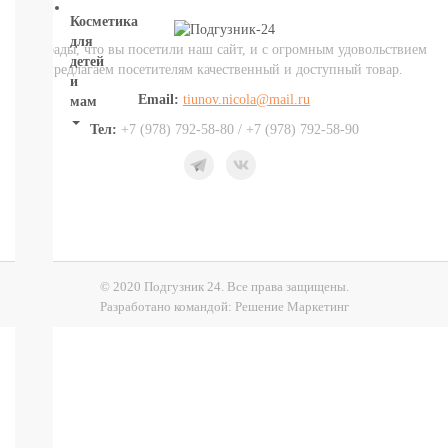
Косметика
для
Мы рады, что вы посетили наш сайт, и с огромным удовольствием
детей
предлагаем посетителям качественный и доступный товар.
и
Email:
tiunov.nicola@mail.ru
мам
Тел:
+7 (978) 792-58-80 / +7 (978) 792-58-90
НОВИНКИ
Косметика
Глаза:
тушь,
карандаш,
подводка
Карандаши
для
© 2020 Подгузник 24. Все права защищены.
бровей
Разработано командой:
Решение Маркетинг
УХОД
ДЛЯ
ТЕЛА
ВОЛОСЫ
ЛИЦО
Прокладки,
туалетная