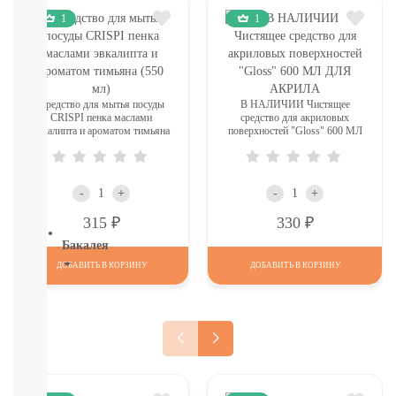
Печенье,
1
1
пастила,
батончики,
соломка:
снэки
Сок,
Средство для мытья посуды
В НАЛИЧИИ Чистящее
компот,
CRISPI пенка маслами
средство для акриловых
эвкалипта и ароматом тимьяна
поверхностей "Gloss" 600 МЛ
морс,
(550 мл)
ДЛЯ АКРИЛА
чай
Вода
СМОТРЕТЬ
-
+
-
+
ВСЕ
Р
Р
315
330
Бакалея
ДОБАВИТЬ В КОРЗИНУ
ДОБАВИТЬ В КОРЗИНУ
Напитки
смотреть
все
МОРОЗИЛКА:
ПЕЛЬМЕНИ.
ВАРЕНИКИ,
НАГГЕТСЫ