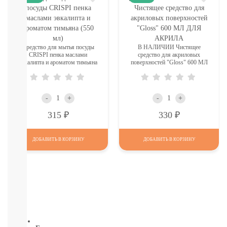
КОМАРОВ
Мыло
Зубные
пасты,
щетки
Средство для мытья посуды
В НАЛИЧИИ Чистящее
Гели
CRISPI пенка маслами
средство для акриловых
эвкалипта и ароматом тимьяна
поверхностей "Gloss" 600 МЛ
для
(550 мл)
ДЛЯ АКРИЛА
душа,
мочалки
Шампуни,
-
+
-
+
расчески
Р
Р
Пена
315
330
для
ванн,
ДОБАВИТЬ В КОРЗИНУ
ДОБАВИТЬ В КОРЗИНУ
игрушки
Ватные
диски,
палочки,
полотенца
СМОТРЕТЬ
ВСЕ