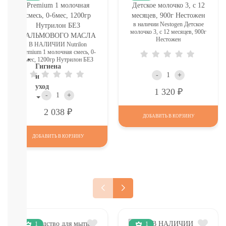
ТОВАРЫ
В
СЕВАСТОПОЛЕ
в наличии Nestogen Детское
молочко 3, c 12 месяцев, 900г
СМОТРЕТЬ
Нестожен
ВСЕ
В НАЛИЧИИ Nutrilon
Premium 1 молочная смесь, 0-
6мес, 1200гр Нутрилон БЕЗ
Гигиена
ПАЛЬМОВОГО МАСЛА
-
+
и
уход
Р
1 320
-
+
НОВИНКИ
Р
2 038
ТУТ
ДОБАВИТЬ В КОРЗИНУ
Для
роддома
ДОБАВИТЬ В КОРЗИНУ
Крем,
присыпка,
молочко,
масло
ЗАЩИТА
ОТ
СОЛНЦА
И
1
1