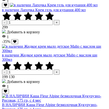
1
в наличии Лапочка Крем гель для купания 400 мл
-
+
Р
299
Добавить в корзину
1
-35%
в наличии Жидкое крем мыло детское Malio с маслом ши
300мл
-
+
Р
Р
199
130
Добавить в корзину
1
В НАЛИЧИИ Каша Fleur Alpine безмолочная Кукурузно-