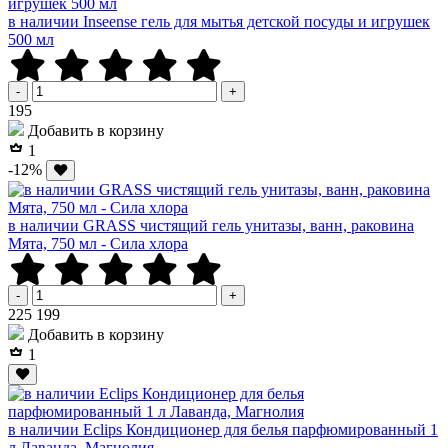
в наличии Inseense гель для мытья детской посуды и игрушек
500 мл
-
+
Р
195
Добавить в корзину
1
-12%
в наличии GRASS чистящий гель унитазы, ванн, раковина
Мята, 750 мл - Сила хлора
-
+
Р
Р
225
199
Добавить в корзину
1
в наличии Eclips Кондиционер для белья парфюмированный 1
л Лаванда, Магнолия