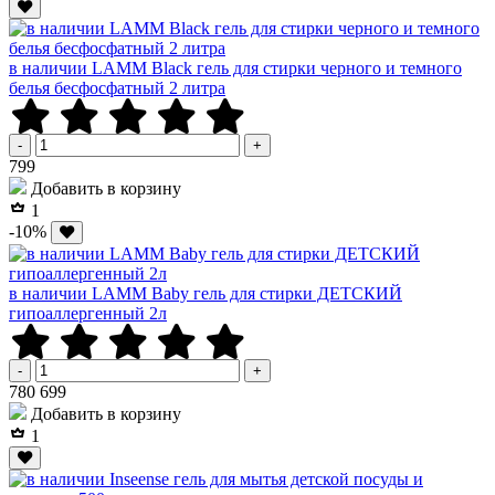
в наличии LAMM Black гель для стирки черного и темного
белья бесфосфатный 2 литра
-
+
Р
799
Добавить в корзину
1
-10%
в наличии LAMM Baby гель для стирки ДЕТСКИЙ
гипоаллергенный 2л
-
+
Р
Р
780
699
Добавить в корзину
1