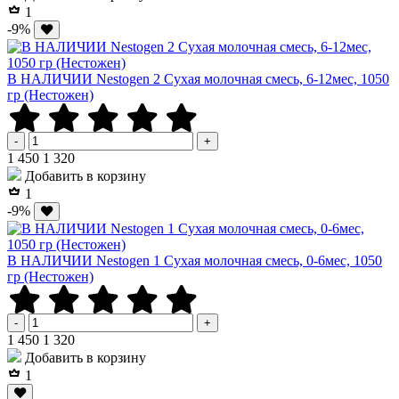
1
-9%
В НАЛИЧИИ Nestogen 2 Сухая молочная смесь, 6-12мес, 1050
гр (Нестожен)
-
+
Р
Р
1 450
1 320
Добавить в корзину
1
-9%
В НАЛИЧИИ Nestogen 1 Сухая молочная смесь, 0-6мес, 1050
гр (Нестожен)
-
+
Р
Р
1 450
1 320
Добавить в корзину
1