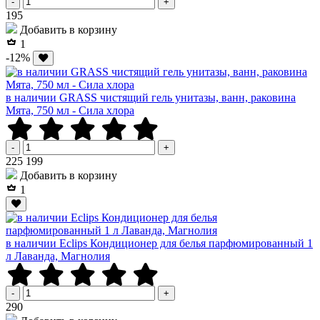
-
+
Р
195
Добавить в корзину
1
-12%
в наличии GRASS чистящий гель унитазы, ванн, раковина
Мята, 750 мл - Сила хлора
-
+
Р
Р
225
199
Добавить в корзину
1
в наличии Eclips Кондиционер для белья парфюмированный 1
л Лаванда, Магнолия
-
+
Р
290