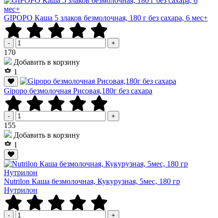
GIPOPO Каша 5 злаков безмолочная, 180 г без сахара, 6 мес+
-
+
Р
170
Добавить в корзину
1
Gipopo безмолочная Рисовая,180г без сахара
-
+
Р
155
Добавить в корзину
1
Nutrilon Каша безмолочная, Кукурузная, 5мес, 180 гр
Нутрилон
-
+