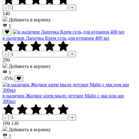
-
+
Р
140
Добавить в корзину
1
в наличии Лапочка Крем гель для купания 400 мл
-
+
Р
299
Добавить в корзину
1
-35%
в наличии Жидкое крем мыло детское Malio с маслом ши
300мл
-
+
Р
Р
199
130
Добавить в корзину
1