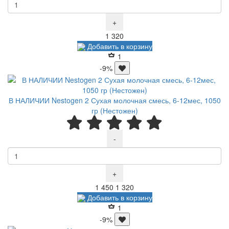
+
Р
1 320
Добавить в корзину
1
-9%
В НАЛИЧИИ Nestogen 2 Сухая молочная смесь, 6-12мес, 1050
гр (Нестожен)
-
+
Р
Р
1 450
1 320
Добавить в корзину
1
-9%