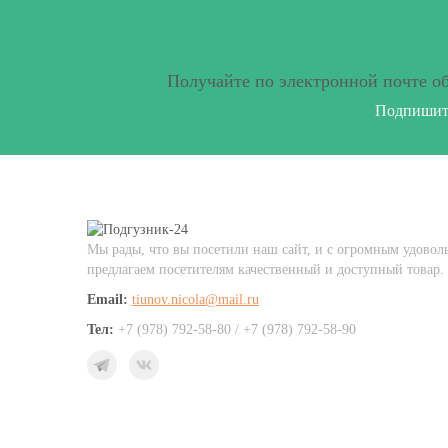
Получайте по электронной почте о
Подпишите
Мы рады, что вы посетили наш сайт, и с огромным удовол
предлагаем посетителям качественный и доступный товар.
Email:
tiunov.nicola@mail.ru
Тел:
+7 (978) 792-58-80 / +7 (978) 792-58-90