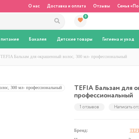
О нас
Доставка и оплата
Отзывы
Семья «По
0
 питание
Бакалея
Детские товары
Гигиена и уход
TEFIA Бальзам для окрашенный волос, 300 мл- профессиональный
TEFIA Бальзам для о
профессиональный
1 отзывов
Написать от
Бренд:
TEF