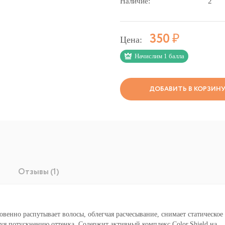
Наличие:
2
Р
350
Цена:
Начислим 1 балла
ДОБАВИТЬ В КОРЗИН
Отзывы (1)
венно распутывает волосы, облегчая расчесывание, снимает статическое
вуя потускнению оттенка. Содержит активный комплекс Color.Shield на