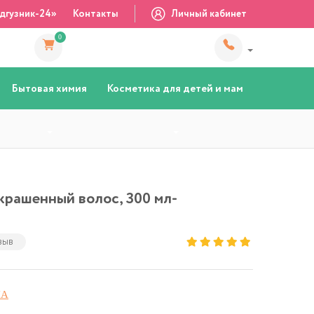
дгузник-24»
Контакты
Личный кабинет
0
Бытовая химия
Косметика для детей и мам
крашенный волос, 300 мл-
зыв
IA