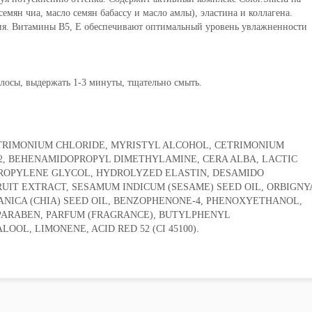
емян чиа, масло семян бабассу и масло амлы), эластина и коллагена.
ия. Витамины B5, E обеспечивают оптимальный уровень увлажненности
лосы, выдержать 1-3 минуты, тщательно смыть.
TRIMONIUM CHLORIDE, MYRISTYL ALCOHOL, CETRIMONIUM
2, BEHENAMIDOPROPYL DIMETHYLAMINE, CERA ALBA, LACTIC
PROPYLENE GLYCOL, HYDROLYZED ELASTIN, DESAMIDO
RUIT EXTRACT, SESAMUM INDICUM (SESAME) SEED OIL, ORBIGNY
PANICA (CHIA) SEED OIL, BENZOPHENONE-4, PHENOXYETHANOL,
ARABEN, PARFUM (FRAGRANCE), BUTYLPHENYL
OL, LIMONENE, ACID RED 52 (CI 45100).