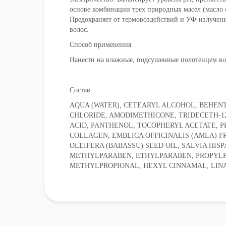
основе комбинации трех природных масел (масло с
Предохраняет от термовоздействий и УФ-излучен
волос.
Способ применения
Нанести на влажные, подсушенные полотенцем во
Состав
AQUA (WATER), CETEARYL ALCOHOL, BEHEN
CHLORIDE, AMODIMETHICONE, TRIDECETH-1
ACID, PANTHENOL, TOCOPHERYL ACETATE, 
COLLAGEN, EMBLICA OFFICINALIS (AMLA) F
OLEIFERA (BABASSU) SEED OIL, SALVIA HIS
METHYLPARABEN, ETHYLPARABEN, PROPYLP
METHYLPROPIONAL, HEXYL CINNAMAL, LINALO