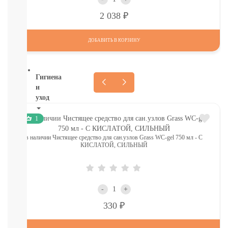
ДЕТСКИЕ
ТОВАРЫ
Р
2 038
В
СЕВАСТОПОЛЕ
ДОБАВИТЬ В КОРЗИНУ
СМОТРЕТЬ
ВСЕ
Гигиена
и
уход
НОВИНКИ
1
ТУТ
в наличии Чистящее средство для сан.узлов Grass WC-gel 750 мл - С
Для
КИСЛАТОЙ, СИЛЬНЫЙ
роддома
Крем,
присыпка,
молочко,
-
+
масло
ЗАЩИТА
Р
330
ОТ
СОЛНЦА