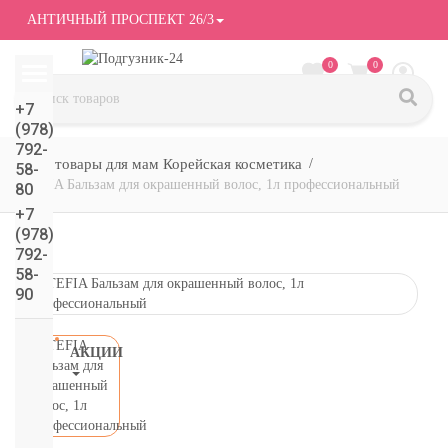
АНТИЧНЫЙ ПРОСПЕКТ 26/3
0
0
+7
(978)
792-
товары для мам Корейская косметика
58-
TEFIA Бальзам для окрашенный волос, 1л профессиональный
80
+7
(978)
792-
58-
90
АКЦИИ
СМОТРЕТЬ
ВСЕ
подгузники/