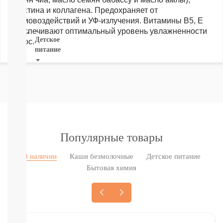
СМОТРЕТЬ
эластина и коллагена. Предохраняет от 
ВСЕ
термовоздействий и УФ-излучения. Витамины B5, E 
обеспечивают оптимальный уровень увлажненности 
Детское
волос.
питание
Новое
поступление
Пюре
Молочная
продукция
Каши
безмолочные
Популярные товары
Каши
молочные
В наличии
Каши безмолочные
Детское питание
Смеси
Бытовая химия
СМЕСИ
ПОД
ЗАКАЗ
Коктейли,
Жидкие
Каши,