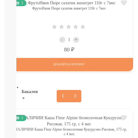
1
Молоко
ФрутоНяня Пюре салатик винегрет 110г с 7мес
Печенье,
пастила,
батончики,
соломка:
снэки
-
+
Сок,
компот,
Р
80
морс,
чай
Вода
ДОБАВИТЬ В КОРЗИНУ
СМОТРЕТЬ
ВСЕ
Бакалея
Напитки
смотреть
все
1
МОРОЗИЛКА:
ПЕЛЬМЕНИ.
В НАЛИЧИИ Каша Fleur Alpine безмолочная Кукурузно-Рисовая, 175 гр,
с 4 мес
ВАРЕНИКИ,