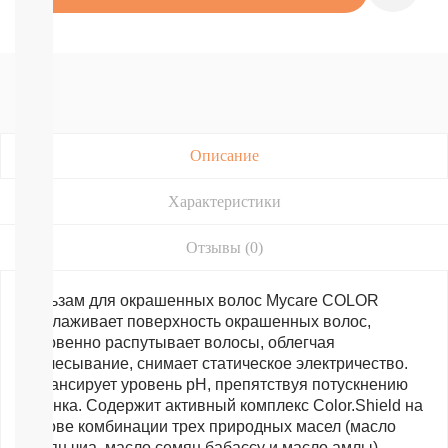
Подгузники-
трусики
Nao
Joonies
Tanoshi
YokoSun
РАЗНЫЕ
БРЕНДЫ
Описание
Merries
BRAND
Характеристики
FOR
MY
SON
Отзывы (0)
Lubby
Ekitto
Бальзам для окрашенных волос Mycare COLOR 
MARABU
Подгузники
разглаживает поверхность окрашенных волос, 
на
мгновенно распутывает волосы, облегчая 
липучках
расчесывание, снимает статическое электричество. 
Пробники
Балансирует уровень pH, препятствуя потускнению 
подгузников
оттенка. Содержит активный комплекс Color.Shield на 
БЕСПЛАТНЫЕ
основе комбинации трех природных масел (масло 
ТЕСТЕРЫ
семян чиа, масло семян бабассу и масло амлы), 