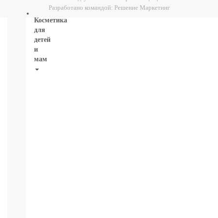
Разработано командой:
Решение Маркетинг
Косметика
для
детей
и
мам
НОВИНКИ
Косметика
Глаза:
тушь,
карандаш,
подводка
Карандаши
для
бровей
УХОД
ДЛЯ
ТЕЛА
ВОЛОСЫ
ЛИЦО
Прокладки,