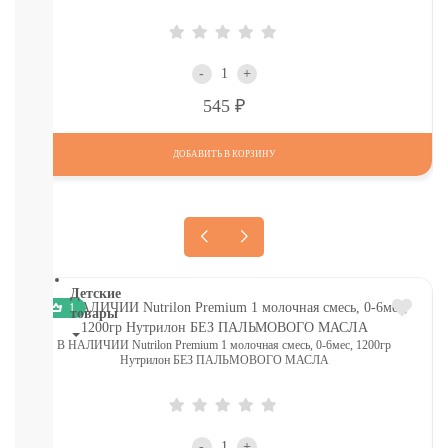
НАГГЕТСЫ
И
ТД
Крупы,
-
+
хлопья,
Р
545
завтраки
печенье,
сушки,
ДОБАВИТЬ В КОРЗИНУ
крекер
Шоколад.
батончики,
мармелад,
хлебцы
Детские
1
товары
В НАЛИЧИИ Nutrilon Premium 1 молочная смесь, 0-6мес, 1200гр
Книги.
Нутрилон БЕЗ ПАЛЬМОВОГО МАСЛА
Канцтовары,
Наклейки
В
НАЛИЧИИ
-
+