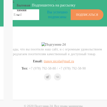
Подпишитесь на рассылку
Бытовая
химия
Вы успешно
ПОДПИСАТЬСЯ
подписаны
Рекомендуем!
Для
Стирки
Кондиционеры
Для
мытья
посуды
Мы рады, что вы посетили наш сайт, и с огромным удовольствием
От
предлагаем посетителям качественный и доступный товар.
пятен,
Email:
tiunov.nicola@mail.ru
мыло
Для
Тел:
+7 (978) 792-58-80 / +7 (978) 792-58-90
уборки
комнат,
освежители
Разное
(губки,
тряпочки)
СМОТРЕТЬ
© 2020 Подгузник 24. Все права защищены.
ВСЕ