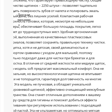
расположена, что гарантирует превосходную чистку. Общее
ВСЕ
количество щетинок – 2250 штуки – позволяет тщательно
очищать поверхность зубов от налета и полировать эмаль
Детское
каждый день, без лишних усилий. Компактная рабочая
питание
поверхность головки, которая, несмотря на небольшие
размеры, обеспечивает большую площадь покрытия, легко
Новое
достает до труднодоступных мест. Удобная эргономичная
поступление
ручкой, выполненная из качественных пластмассовых
Пюре
материалов, позволяет сохранять правильную технику чистки.
Молочная
Эта щетка, хотя и не детская, своей деликатностью и
продукция
комфортом сравнима с уходом для малышей, поэтому
Каши
идеально подходит даже для чистки при брекетах и для
безмолочные
подростка. В отличие от средней жесткости или медиум щеток,
Каши
наша модель soft предлагает максимальный комфорт. Она не
молочные
натуральная, но высокотехнологичная щетина не впитывает
Смеси
воду и не топорщится, гарантируя долговечность на многие
СМЕСИ
года. Эта модель не пучковая, а обладает уникальной
ПОД
двухуровневой щетиной, эффективно очищающей межзубные
ЗАКАЗ
пространства. Она станет отличным дополнением к вашему
Коктейли,
набору средств для гигиены и поможет добиться эффекта
Жидкие
отбеливания при регулярном использовании с подходящей
Каши,
Молоко
зубной пастой. Эта не ультрамягкая, но оптимально мягкая