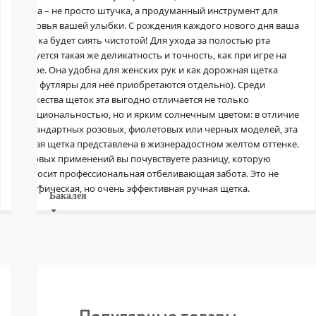
Печенье,
щетка – не просто штучка, а продуманный инструмент для
пастила,
здоровья вашей улыбки. С рождения каждого нового дня ваша
батончики,
улыбка будет сиять чистотой! Для ухода за полостью рта
соломка:
требуется такая же деликатность и точность, как при игре на
снэки
гитаре. Она удобна для женских рук и как дорожная щетка
Сок,
(хотя футляры для неё приобретаются отдельно). Среди
компот,
множества щеток эта выгодно отличается не только
морс,
функциональностью, но и ярким солнечным цветом: в отличие
чай
от стандартных розовых, фиолетовых или черных моделей, эта
Вода
зубная щетка представлена в жизнерадостном желтом оттенке.
СМОТРЕТЬ
С первых применений вы почувствуете разницу, которую
ВСЕ
приносит профессиональная отбеливающая забота. Это не
электрическая, но очень эффективная ручная щетка.
Бакалея
Напитки
смотреть
все
МОРОЗИЛКА:
ПЕЛЬМЕНИ.
ВАРЕНИКИ,
НАГГЕТСЫ