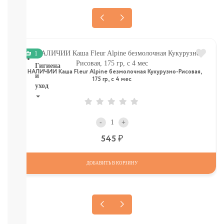
ТОВАРЫ
В
СЕВАСТОПОЛЕ
СМОТРЕТЬ
ВСЕ
1
Гигиена
В НАЛИЧИИ Каша Fleur Alpine безмолочная Кукурузно-Рисовая,
и
175 гр, с 4 мес
уход
НОВИНКИ
ТУТ
-
+
Для
роддома
Р
545
Крем,
присыпка,
ДОБАВИТЬ В КОРЗИНУ
молочко,
масло
ЗАЩИТА
ОТ
СОЛНЦА
И