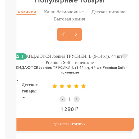
Популярные товары
И
ТД
Каши безмолочные
Детское питание
В наличии
Крупы,
Бытовая химия
хлопья,
завтраки
печенье,
сушки,
крекер
Шоколад.
1
батончики,
мармелад,
ОЖИДАЮТСЯ Joonies ТРУСИКИ, L (9-14 кг), 44 шт Premium Soft -
хлебцы
тоненькие
Детские
товары
-
+
Книги.
Р
1 290
Канцтовары,
Наклейки
В
ДОБАВИТЬ В КОРЗИНУ
НАЛИЧИИ
ДЕТСКИЕ