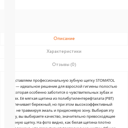
Подгузники-
трусики
РАЗНЫЕ
БРЕНДЫ
Joonies
Tanoshi
YokoSun
Описание
Merries
BRAND
FOR
Характеристики
MY
SON
Отзывы (0)
Lubby
Ekitto
Представляем профессиональную зубную щетку STOMATOL
MARABU
SOFT — идеальное решение для взрослой гигиены полостью
Подгузники
на
рта, которая особенно заботится о чувствительных зубах и
липучках
деснах. Её мягкая щетина из полибутилентерефталата (PBT)
Пробники
обеспечивает бережный, но при этом высокоэффективный
подгузников
уход, не травмируя эмаль и придесневую зону. Выбирая эту
БЕСПЛАТНЫЕ
щетку, вы выбираете качество, значительно превосходящее
ТЕСТЕРЫ
обычную щетку. На фото видно, как белая щетина плотно
СМОТРЕТЬ