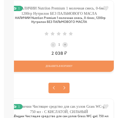
КОМАРОВ
Мыло
1
Зубные
пасты,
В НАЛИЧИИ Nutrilon Premium 1 молочная смесь, 0-6мес, 1200гр
щетки
Нутрилон БЕЗ ПАЛЬМОВОГО МАСЛА
Гели
для
душа,
мочалки
-
+
Шампуни,
Р
2 038
расчески
Пена
для
ДОБАВИТЬ В КОРЗИНУ
ванн,
игрушки
Ватные
диски,
палочки,
полотенца
СМОТРЕТЬ
1
ВСЕ
в наличии Чистящее средство для сан.узлов Grass WC-gel 750 мл