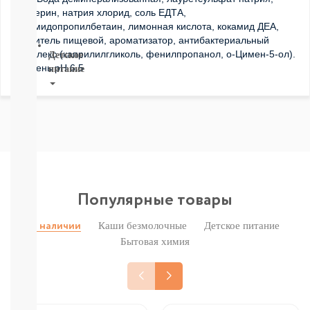
СМОТРЕТЬ
глицерин, натрия хлорид, соль ЕДТА,
ВСЕ
кокамидопропилбетаин, лимонная кислота, кокамид ДЕА,
краситель пищевой, ароматизатор, антибактериальный
комплекс (каприлилгликоль, фенилпропанол, о-Цимен-5-ол).
Детское
Уровень pH 6.5
питание
Новое
поступление
Пюре
Молочная
продукция
Каши
безмолочные
Каши
Популярные товары
молочные
Смеси
Каши безмолочные
Детское питание
В наличии
СМЕСИ
Бытовая химия
ПОД
ЗАКАЗ
Коктейли,
Жидкие
Каши,