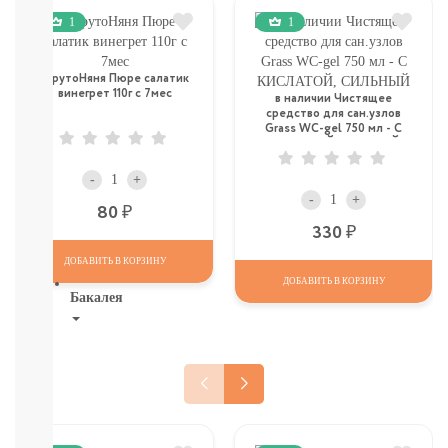
Молоко
1
1
Печенье,
пастила,
батончики,
ФрутоНяня Пюре салатик
соломка:
винегрет 110г с 7мес
в наличии Чистящее
снэки
средство для сан.узлов
Grass WC-gel 750 мл - С
Сок,
КИСЛАТОЙ, СИЛЬНЫЙ
компот,
морс,
-
+
чай
-
+
Р
80
Вода
Р
330
СМОТРЕТЬ
ВСЕ
ДОБАВИТЬ В КОРЗИНУ
ДОБАВИТЬ В КОРЗИНУ
Бакалея
Напитки
смотреть
все
МОРОЗИЛКА:
ПЕЛЬМЕНИ.
ВАРЕНИКИ,