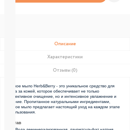
Подгузники-
трусики
Nao
Joonies
Tanoshi
YokoSun
РАЗНЫЕ
БРЕНДЫ
Описание
Merries
BRAND
Характеристики
FOR
MY
SON
Отзывы (0)
Lubby
Ekitto
Жидкое мыло Herb&Berry - это уникальное средство для
MARABU
ухода за кожей, которое обеспечивает не только
Подгузники
эффективное очищение, но и интенсивное увлажнение и
на
питание. Пропитанное натуральными ингредиентами,
липучках
данное мыло предлагает настоящий уход на каждом этапе
Пробники
использования.
подгузников
БЕСПЛАТНЫЕ
Состав
ТЕСТЕРЫ
40% Вода деминерализованная, лауретсульфат натрия,