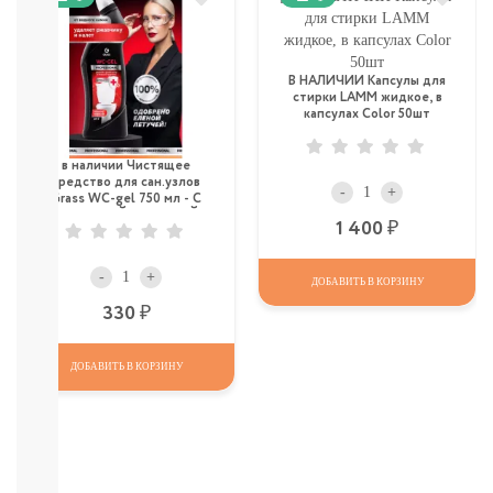
И
КОМАРОВ
Мыло
Зубные
В НАЛИЧИИ Капсулы для
пасты,
стирки LAMM жидкое, в
щетки
капсулах Color 50шт
Гели
для
в наличии Чистящее
душа,
средство для сан.узлов
-
+
Grass WC-gel 750 мл - С
мочалки
КИСЛАТОЙ, СИЛЬНЫЙ
Шампуни,
Р
1 400
расчески
Пена
-
+
ДОБАВИТЬ В КОРЗИНУ
для
Р
330
ванн,
игрушки
Ватные
ДОБАВИТЬ В КОРЗИНУ
диски,
палочки,
полотенца
СМОТРЕТЬ
ВСЕ