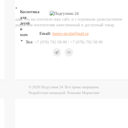
Косметика
для
Мы рады, что вы посетили наш сайт, и с огромным удовольствием
детей
предлагаем посетителям качественный и доступный товар.
и
Email:
tiunov.nicola@mail.ru
мам
Тел:
+7 (978) 792-58-80 / +7 (978) 792-58-90
НОВИНКИ
Косметика
Глаза:
тушь,
карандаш,
подводка
Карандаши
для
© 2020 Подгузник 24. Все права защищены.
бровей
Разработано командой:
Решение Маркетинг
УХОД
ДЛЯ
ТЕЛА
ВОЛОСЫ
ЛИЦО
Прокладки,