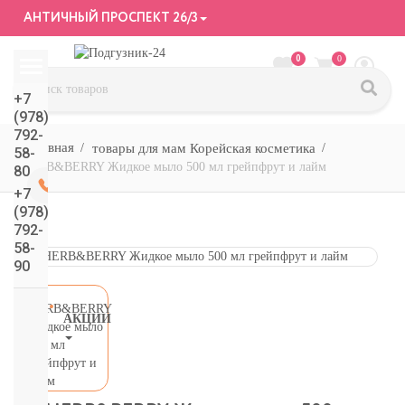
АНТИЧНЫЙ ПРОСПЕКТ 26/3
0
0
+7
(978)
792-
товары для мам Корейская косметика
58-
HERB&BERRY Жидкое мыло 500 мл грейпфрут и лайм
80
+7
(978)
792-
58-
90
АКЦИИ
СМОТРЕТЬ
ВСЕ
подгузники/