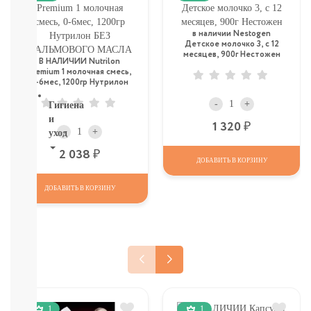
ДЕТСКИЕ
ТОВАРЫ
В
в наличии Nestogen
Детское молочко 3, c 12
СЕВАСТОПОЛЕ
месяцев, 900г Нестожен
СМОТРЕТЬ
В НАЛИЧИИ Nutrilon
Premium 1 молочная смесь,
ВСЕ
0-6мес, 1200гр Нутрилон
БЕЗ ПАЛЬМОВОГО МАСЛА
-
+
Гигиена
и
Р
1 320
-
+
уход
Р
2 038
НОВИНКИ
ДОБАВИТЬ В КОРЗИНУ
ТУТ
Для
ДОБАВИТЬ В КОРЗИНУ
роддома
Крем,
присыпка,
молочко,
масло
ЗАЩИТА
ОТ
СОЛНЦА
1
1