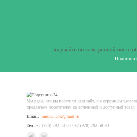
Получайте по электронной почте о
Подпишите
Мы рады, что вы посетили наш сайт, и с огромным удовол
предлагаем посетителям качественный и доступный товар.
Email:
tiunov.nicola@mail.ru
Тел:
+7 (978) 792-58-80 / +7 (978) 792-58-90