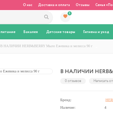
О нас
Доставка и оплата
Отзывы
Семья «По
0
 питание
Бакалея
Детские товары
Гигиена и уход
В НАЛИЧИИ HERB&BERRY Мыло Ежевика и мелисса 90 г
В НАЛИЧИИ HERB&BE
0 отзывов
Написать о
Бренд:
HE
Наличие:
4