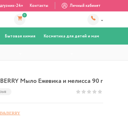
дгузник-24»
Контакты
Личный кабинет
0
Бытовая химия
Косметика для детей и мам
RRY Мыло Ежевика и мелисса 90 г
тзыв
RB&BERRY