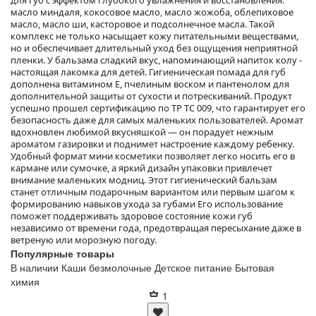
для губ с эффектом глубокого увлажнения и восстановления:
масло миндаля, кокосовое масло, масло жожоба, облепиховое
масло, масло ши, касторовое и подсолнечное масла. Такой
комплекс не только насыщает кожу питательными веществами,
но и обеспечивает длительный уход без ощущения неприятной
пленки. У бальзама сладкий вкус, напоминающий напиток колу -
настоящая лакомка для детей. Гигиеническая помада для губ
дополнена витамином Е, пчелиным воском и пантенолом для
дополнительной защиты от сухости и потрескиваний. Продукт
успешно прошел сертификацию по ТР ТС 009, что гарантирует его
безопасность даже для самых маленьких пользователей. Аромат
вдохновлен любимой вкусняшкой — он порадует нежным
ароматом газировки и поднимет настроение каждому ребенку.
Удобный формат мини косметики позволяет легко носить его в
кармане или сумочке, а яркий дизайн упаковки привлечет
внимание маленьких модниц. Этот гигиенический бальзам
станет отличным подарочным вариантом или первым шагом к
формированию навыков ухода за губами Его использование
поможет поддерживать здоровое состояние кожи губ
независимо от времени года, предотвращая пересыхание даже в
ветреную или морозную погоду.
Популярные товары
В наличии
Каши безмолочные
Детское питание
Бытовая
химия
1