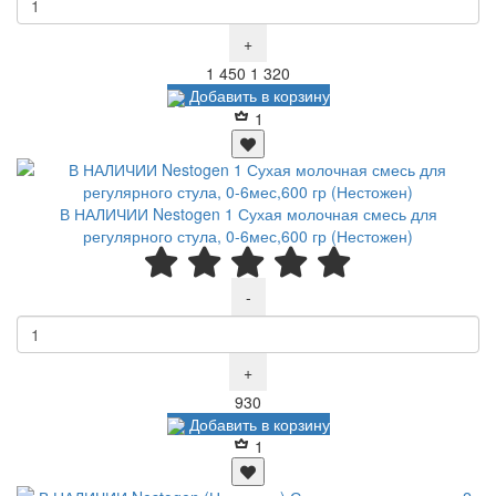
+
Р
Р
1 450
1 320
Добавить в корзину
1
В НАЛИЧИИ Nestogen 1 Сухая молочная смесь для
регулярного стула, 0-6мес,600 гр (Нестожен)
-
+
Р
930
Добавить в корзину
1