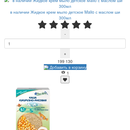
в наличии Жидкое крем мыло детское Malio с маслом ши
300мл
-
+
Р
Р
199
130
Добавить в корзину
1