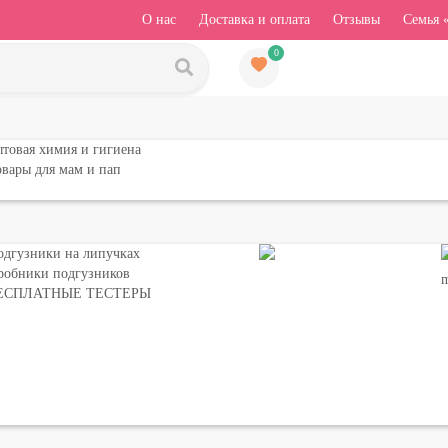
О нас
Доставка и оплата
Отзывы
Семья 
0
товая химия и гигиена
вары для мам и пап
одгузники на липучках
робники подгузников
ЕСПЛАТНЫЕ ТЕСТЕРЫ