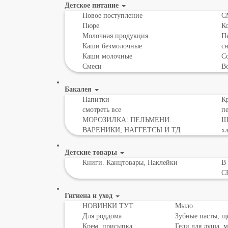
Детское питание
Новое поступление
С
Пюре
К
Молочная продукция
Пе
Каши безмолочные
с
Каши молочные
Со
Смеси
В
Бакалея
Напитки
Кр
смотреть все
пе
МОРОЗИЛКА: ПЕЛЬМЕНИ.
Шо
ВАРЕНИКИ, НАГГЕТСЫ И ТД
х
Детские товары
Книги. Канцтовары, Наклейки
В
С
Гигиена и уход
НОВИНКИ ТУТ
Мыло
Для роддома
Зубные пасты, щ
Крем, присыпка,
Гели для душа, 