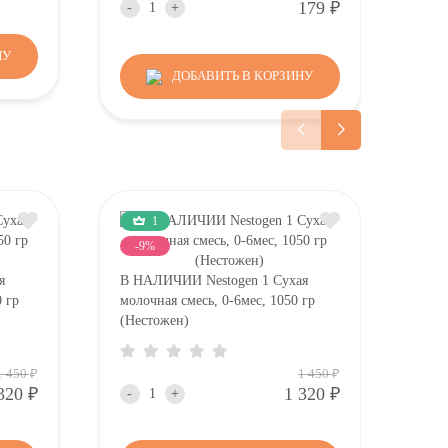
Р
179
-
+
-
НУ
ДОБАВИТЬ В КОРЗИНУ
1
-9%
я
В НАЛИЧИИ Nestogen 1 Сухая
В Н
0 гр
молочная смесь, 0-6мес, 1050 гр
моло
(Нестожен)
стул
Р
Р
1 450
1 450
Р
Р
320
1 320
-
+
-