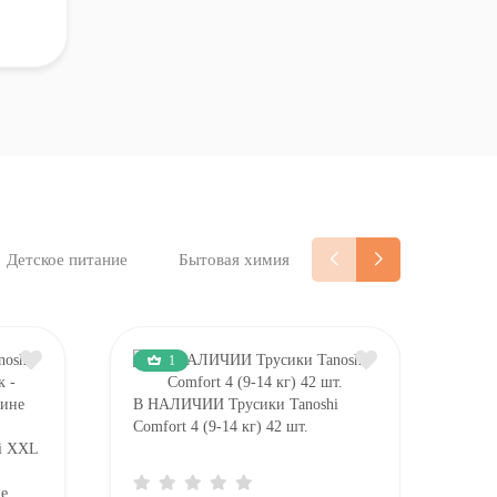
Детское питание
Бытовая химия
1
В НАЛИЧИИ Трусики Tanoshi
Comfort 4 (9-14 кг) 42 шт.
В Н
i XXL
Plat
шт
е