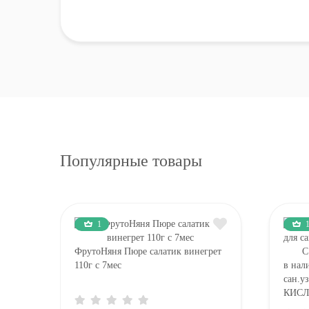
Популярные товары
1
ФрутоНяня Пюре салатик винегрет
110г с 7мес
в нал
сан.у
КИСЛ