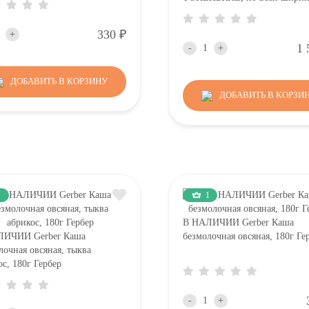
попы
Р
330
+
1 
-
+
ДОБАВИТЬ В КОРЗИНУ
ДОБАВИТЬ В КОРЗИ
1
1
В НАЛИЧИИ Gerber Каша
ЛИЧИИ Gerber Каша
безмолочная овсяная, 180г Ге
лочная овсяная, тыква
ос, 180г Гербер
-
+