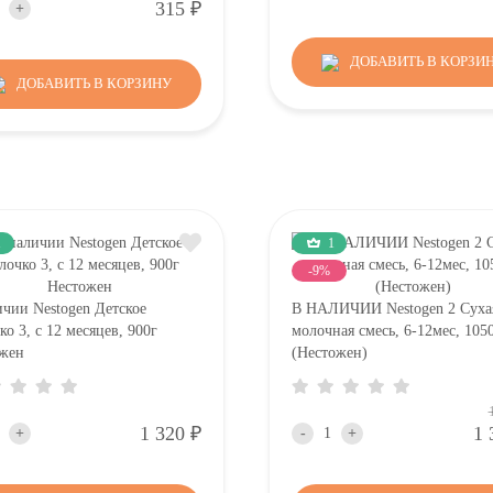
Р
315
+
ДОБАВИТЬ В КОРЗИ
ДОБАВИТЬ В КОРЗИНУ
1
1
-9%
ичии Nestogen Детское
В НАЛИЧИИ Nestogen 2 Суха
о 3, c 12 месяцев, 900г
молочная смесь, 6-12мес, 105
жен
(Нестожен)
Р
1 320
1 
+
-
+