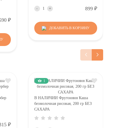
Р
899
-
+
-
Р
590
ДОБАВИТЬ В КОРЗИНУ
НУ
1
рбер
В НАЛИЧИИ Фрутоняня Каша
В Н
безмолочная рисовая, 200 гр БЕЗ
без
САХАРА
с са
Р
315