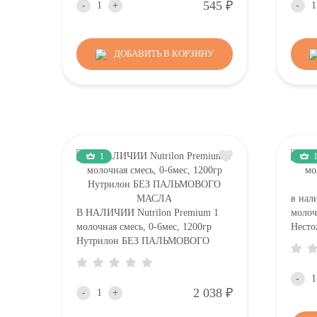
Р
545
-
+
-
ДОБАВИТЬ В КОРЗИНУ
1
в нал
В НАЛИЧИИ Nutrilon Premium 1
молочк
молочная смесь, 0-6мес, 1200гр
Несто
Нутрилон БЕЗ ПАЛЬМОВОГО
МАСЛА
-
Р
2 038
-
+