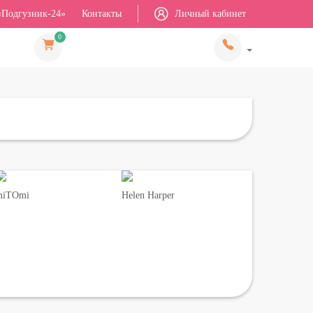
«Подгузник-24»
Контакты
Личный кабинет
0
miTOmi
Helen Harper