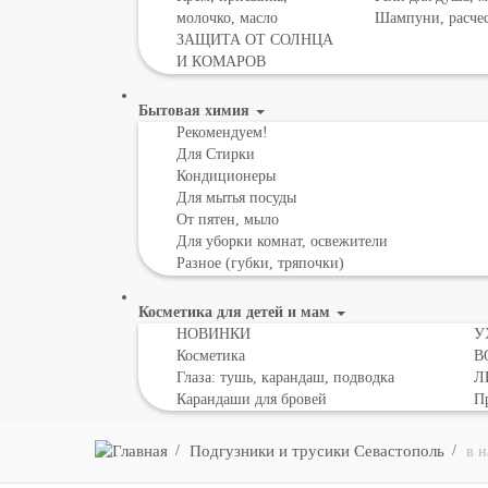
молочко, масло
Шампуни, расче
ЗАЩИТА ОТ СОЛНЦА
И КОМАРОВ
Бытовая химия
Рекомендуем!
Для Стирки
Кондиционеры
Для мытья посуды
От пятен, мыло
Для уборки комнат, освежители
Разное (губки, тряпочки)
Косметика для детей и мам
НОВИНКИ
У
Косметика
В
Глаза: тушь, карандаш, подводка
Л
Карандаши для бровей
Пр
Подгузники и трусики Севастополь
в 