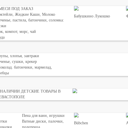
МЕСИ ПОД ЗАКАЗ
октейли, Жидкие Каши, Молоко
Бабушкино Лукошко
Ф
ченье, пастила, батончики, соломка:
нэки
к, компот, морс, чай
ода
упы, хлопья, завтраки
ченье, сушки, крекер
колад. батончики, мармелад,
лебцы
 НАЛИЧИИ ДЕТСКИЕ ТОВАРЫ В
ЕВАСТОПОЛЕ
Пена для ванн, игрушки
етки
Ватные диски, палочки,
Bübchen
мочалки
полотенца