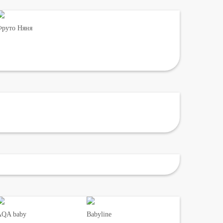
руто Няня
AQA baby
Babyline