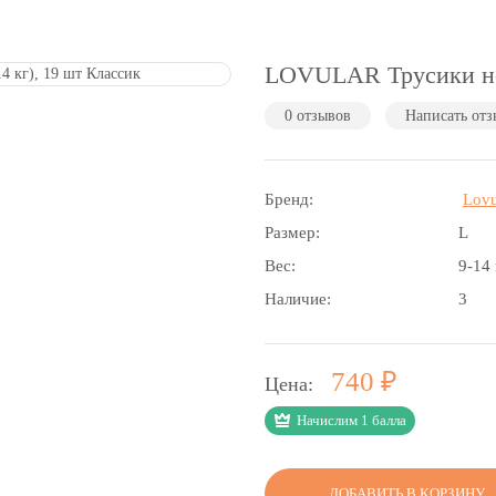
LOVULAR Трусики ноч
0 отзывов
Написать отз
Бренд:
Lovu
Размер:
L
Вес:
9-14 
Наличие:
3
Р
740
Цена:
Начислим 1 балла
ДОБАВИТЬ В КОРЗИНУ