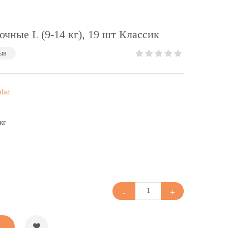
ные L (9-14 кг), 19 шт Классик
ыв
lar
кг