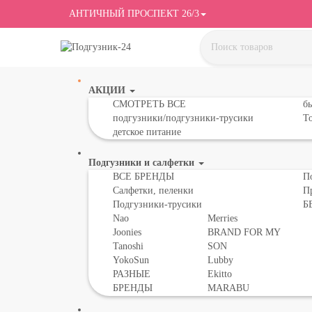
АНТИЧНЫЙ ПРОСПЕКТ 26/3
АКЦИИ
СМОТРЕТЬ ВСЕ
бы
подгузники/подгузники-трусики
То
детское питание
Подгузники и салфетки
ВСЕ БРЕНДЫ
П
Салфетки, пеленки
П
Подгузники-трусики
Б
Nao
Merries
Joonies
BRAND FOR MY
Tanoshi
SON
YokoSun
Lubby
РАЗНЫЕ
Ekitto
БРЕНДЫ
MARABU