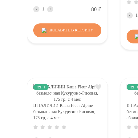
Р
80
-
+
-
ДОБАВИТЬ В КОРЗИНУ
1
В НАЛИЧИИ Каша Fleur Alpine
В НА
безмолочная Кукурузно-Рисовая,
безмо
175 гр, с 4 мес
абрик