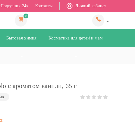
«Подгузник-24»
Контакты
Личный кабинет
0
Бытовая химия
Косметика для детей и мам
lo с ароматом ванили, 65 г
ыв
er