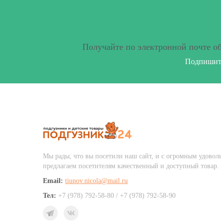
Получайте по электронной почте о
Подпишите
Мы рады, что вы посетили наш сайт, и с огромным удовол
предлагаем посетителям качественный и доступный товар.
Email:
tiunov.nicola@mail.ru
Тел:
+7 (978) 792-58-80 / +7 (978) 792-58-90