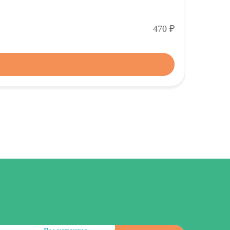
Р
470
-
+