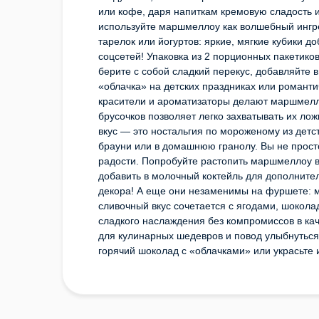
или кофе, даря напиткам кремовую сладость и
используйте маршмеллоу как волшебный ингре
тарелок или йогуртов: яркие, мягкие кубики д
соцсетей! Упаковка из 2 порционных пакетико
берите с собой сладкий перекус, добавляйте 
«облачка» на детских праздниках или романт
красители и ароматизаторы делают маршмелл
брусочков позволяет легко захватывать их ло
вкус — это ностальгия по мороженому из детст
брауни или в домашнюю гранолу. Вы не прост
радости. Попробуйте растопить маршмеллоу в 
добавить в молочный коктейль для дополнител
декора! А еще они незаменимы на фуршете: 
сливочный вкус сочетается с ягодами, шокол
сладкого наслаждения без компромиссов в ка
для кулинарных шедевров и повод улыбнуться 
горячий шоколад с «облачками» или украсьте 