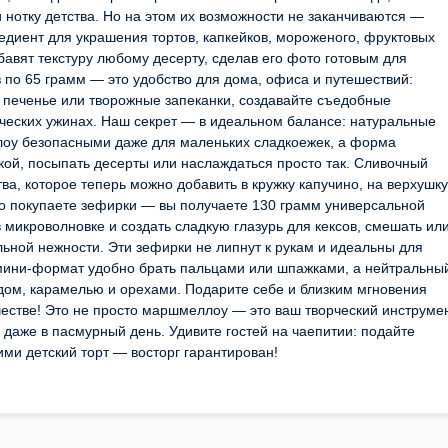
 нотку детства. Но на этом их возможности не заканчиваются —
диент для украшения тортов, капкейков, мороженого, фруктовых
обавят текстуру любому десерту, сделав его фото готовым для
в по 65 грамм — это удобство для дома, офиса и путешествий:
в печенье или творожные запеканки, создавайте съедобные
ических ужинах. Наш секрет — в идеальном балансе: натуральные
оу безопасными даже для маленьких сладкоежек, а форма
жкой, посыпать десерты или наслаждаться просто так. Сливочный
ва, которое теперь можно добавить в кружку капучино, на верхушку
о покупаете зефирки — вы получаете 130 грамм универсальной
микроволновке и создать сладкую глазурь для кексов, смешать ил
ьной нежности. Эти зефирки не липнут к рукам и идеальны для
мини-формат удобно брать пальцами или шпажками, а нейтральны
адом, карамелью и орехами. Подарите себе и близким мгновения
честве! Это не просто маршмеллоу — это ваш творческий инструме
даже в пасмурный день. Удивите гостей на чаепитии: подайте
ими детский торт — восторг гарантирован!