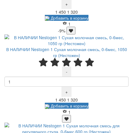
+
Р
Р
1 450
1 320
Добавить в корзину
1
-9%
В НАЛИЧИИ Nestogen 1 Сухая молочная смесь, 0-6мес, 1050
гр (Нестожен)
-
+
Р
Р
1 450
1 320
Добавить в корзину
1