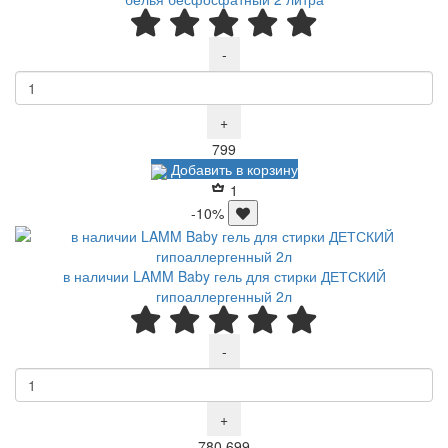
-
+
Р
799
Добавить в корзину
1
-10%
в наличии LAMM Baby гель для стирки ДЕТСКИЙ
гипоаллергенный 2л
-
+
Р
Р
780
699