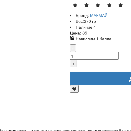
Бренд:
МАКМАЙ
Вес:
270 гр
Наличие:
4
Р
Цена:
85
Начислим 1 балла
лансированным вкусом и улучшает дегустационные качества блюд и