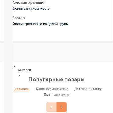
Условия хранения
Печенье,
пастила,
Хранить в сухом месте
батончики,
Состав
соломка:
снэки
Хлопья гречневые из целой крупы
Сок,
компот,
морс,
чай
Вода
СМОТРЕТЬ
ВСЕ
Бакалея
Популярные товары
Напитки
смотреть
Каши безмолочные
Детское питание
В наличии
все
Бытовая химия
МОРОЗИЛКА:
ПЕЛЬМЕНИ.
ВАРЕНИКИ,
НАГГЕТСЫ