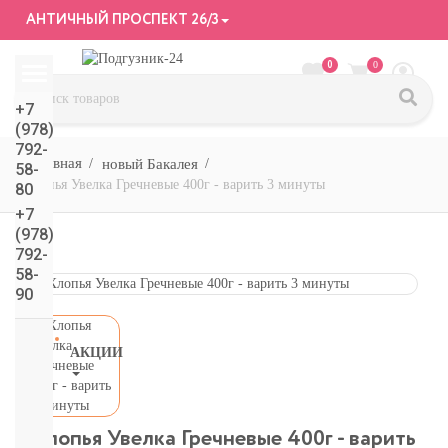
АНТИЧНЫЙ ПРОСПЕКТ 26/3
0
0
+7
(978)
792-
новый Бакалея
58-
Хлопья Увелка Гречневые 400г - варить 3 минуты
80
+7
(978)
792-
58-
90
АКЦИИ
СМОТРЕТЬ
ВСЕ
подгузники/
Хлопья Увелка Гречневые 400г - варить