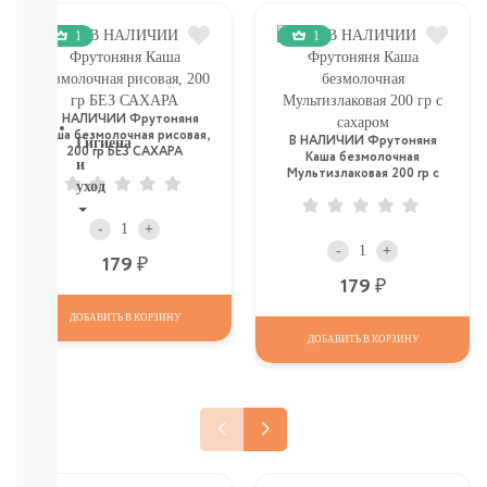
ТОВАРЫ
В
1
1
СЕВАСТОПОЛЕ
СМОТРЕТЬ
ВСЕ
В НАЛИЧИИ Фрутоняня
Каша безмолочная рисовая,
В НАЛИЧИИ Фрутоняня
Гигиена
200 гр БЕЗ САХАРА
Каша безмолочная
и
Мультизлаковая 200 гр с
уход
сахаром
-
+
НОВИНКИ
-
+
ТУТ
Р
179
Для
Р
179
роддома
Крем,
ДОБАВИТЬ В КОРЗИНУ
присыпка,
ДОБАВИТЬ В КОРЗИНУ
молочко,
масло
ЗАЩИТА
ОТ
СОЛНЦА
И