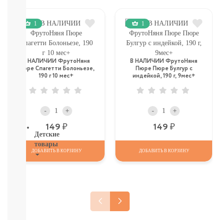
И
ТД
1
1
Крупы,
хлопья,
завтраки
печенье,
В НАЛИЧИИ ФрутоНяня
В НАЛИЧИИ ФрутоНяня
сушки,
Пюре Спагетти Болоньезе,
Пюре Пюре Булгур с
крекер
190 г 10 мес+
индейкой, 190 г, 9мес+
Шоколад.
батончики,
мармелад,
-
+
-
+
хлебцы
Р
Р
149
149
Детские
товары
ДОБАВИТЬ В КОРЗИНУ
ДОБАВИТЬ В КОРЗИНУ
Книги.
Канцтовары,
Наклейки
В
НАЛИЧИИ
ДЕТСКИЕ