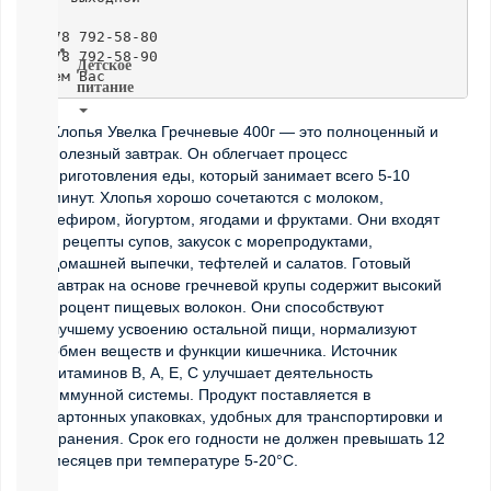
ВСЕ
7978 792-58-80

7978 792-58-90 

Детское
Ждем Вас
питание
Хлопья Увелка Гречневые 400г — это полноценный и
Новое
полезный завтрак. Он облегчает процесс
поступление
приготовления еды, который занимает всего 5-10
Пюре
минут. Хлопья хорошо сочетаются с молоком,
Молочная
кефиром, йогуртом, ягодами и фруктами. Они входят
продукция
в рецепты супов, закусок с морепродуктами,
Каши
домашней выпечки, тефтелей и салатов. Готовый
безмолочные
завтрак на основе гречневой крупы содержит высокий
Каши
процент пищевых волокон. Они способствуют
молочные
лучшему усвоению остальной пищи, нормализуют
Смеси
обмен веществ и функции кишечника. Источник
СМЕСИ
витаминов В, А, Е, С улучшает деятельность
ПОД
иммунной системы. Продукт поставляется в
ЗАКАЗ
картонных упаковках, удобных для транспортировки и
Коктейли,
хранения. Срок его годности не должен превышать 12
Жидкие
месяцев при температуре 5-20°С.
Каши,
Молоко