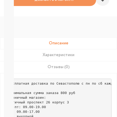
Подгузники-
трусики
Nao
Joonies
Tanoshi
YokoSun
Lovular
Merries
BRAND
Описание
FOR
MY
Характеристики
SON
Lubby
Отзывы (0)
Ekitto
MARABU
Подгузники
Бесплатная доставка по Севастополю с пн по сб каждый
на
липучках
Минимальная сумма заказа 800 руб

Пробники
Розничный магазин:

подгузников
Античный проспект 26 корпус 3

БЕСПЛАТНЫЕ
пн-пт: 09.00-19.00

ТЕСТЕРЫ
сб: 09.00-17.00

СМОТРЕТЬ
вс: выходной
