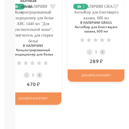
Бытовая
химия
1
1
Рекомендуем!
В НАЛИЧИИ GRASS
Для
АнтиЖир для блестящего
Стирки
казана, 600 мл
Кондиционеры
Для
В НАЛИЧИИ
мытья
Концентрированный
-
+
посуды
кондиционер для белья
От
АВС 1440 мл "Для
Р
289
чувствительной кожи",
пятен,
Смягчитель для стирки
мыло
белья
-
+
Для
ДОБАВИТЬ В КОРЗИНУ
уборки
Р
470
комнат,
освежители
Разное
ДОБАВИТЬ В КОРЗИНУ
(губки,
тряпочки)
СМОТРЕТЬ
ВСЕ