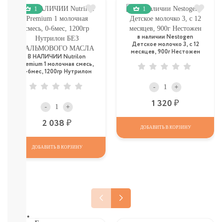
КОМАРОВ
1
1
Мыло
Зубные
пасты,
в наличии Nestogen
щетки
Детское молочко 3, c 12
Гели
месяцев, 900г Нестожен
В НАЛИЧИИ Nutrilon
для
Premium 1 молочная смесь,
душа,
0-6мес, 1200гр Нутрилон
БЕЗ ПАЛЬМОВОГО МАСЛА
мочалки
-
+
Шампуни,
расчески
Р
1 320
-
+
Пена
для
Р
2 038
ДОБАВИТЬ В КОРЗИНУ
ванн,
игрушки
ДОБАВИТЬ В КОРЗИНУ
Ватные
диски,
палочки,
полотенца
СМОТРЕТЬ
ВСЕ