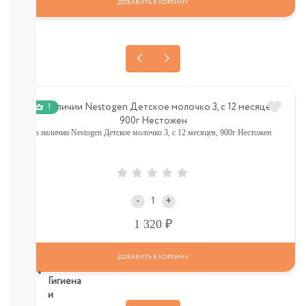
ДОБАВИТЬ В КОРЗИНУ
контейнеры
для
смеси
Посуда
(Тарелки,
ложки,
вилки,
ниблеры)
1
Книги.
Канцтовары,
в наличии Nestogen Детское молочко 3, c 12 месяцев, 900г Нестожен
Наклейки
Слюнявчики
Соски/
пустышки/
держатели
-
+
ПОДАРОЧНЫЙ
Р
1 320
СЕРТИФИКАТ
СМОТРЕТЬ
ВСЕ
ДОБАВИТЬ В КОРЗИНУ
Гигиена
и