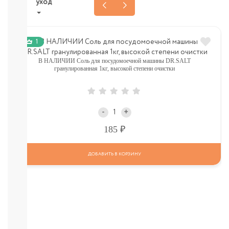
уход
НОВИНКИ
ТУТ
1
Для
роддома
В НАЛИЧИИ Соль для посудомоечной машины DR.SALT
Крем,
гранулированная 1кг, высокой степени очистки
присыпка,
молочко,
масло
ЗАЩИТА
-
+
ОТ
СОЛНЦА
Р
185
И
КОМАРОВ
ДОБАВИТЬ В КОРЗИНУ
Мыло
Зубные
пасты,
щетки
Гели
для
душа,
мочалки