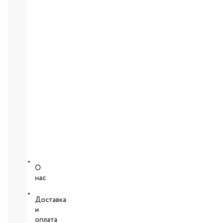
Глаза:
тушь,
карандаш,
подводка
Карандаши
для
бровей
УХОД
ДЛЯ
ТЕЛА
ВОЛОСЫ
ЛИЦО
Прокладки,
туалетная
бумага
О
нас
Доставка
и
оплата