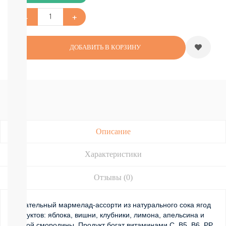
Подгузники-
трусики
Nao
Joonies
Tanoshi
ДОБАВИТЬ В КОРЗИНУ
YokoSun
Lovular
Merries
BRAND
FOR
MY
SON
Lubby
Описание
Ekitto
MARABU
Подгузники
Характеристики
на
липучках
Отзывы (0)
Пробники
подгузников
БЕСПЛАТНЫЕ
Жевательный мармелад-ассорти из натурального сока ягод
ТЕСТЕРЫ
и фруктов: яблока, вишни, клубники, лимона, апельсина и
СМОТРЕТЬ
черной смородины. Продукт богат витаминами C, В5, B6, PP,