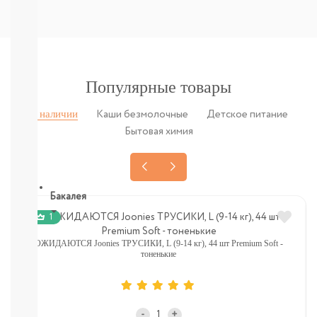
Печенье,
пастила,
батончики,
соломка:
снэки
Сок,
Популярные товары
компот,
морс,
В наличии
Каши безмолочные
Детское питание
чай
Бытовая химия
Вода
СМОТРЕТЬ
ВСЕ
Бакалея
1
Напитки
смотреть
ОЖИДАЮТСЯ Joonies ТРУСИКИ, L (9-14 кг), 44 шт Premium Soft -
все
тоненькие
МОРОЗИЛКА:
ПЕЛЬМЕНИ.
ВАРЕНИКИ,
НАГГЕТСЫ
-
+