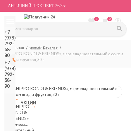
АНТИЧНЫЙ ПРОСПЕКТ 26/3
0
0
+7
(978)
792-
новый Бакалея
58-
«HIPPO BONDI & FRIENDS», мармелад жевательный с соком
80
ягод и фруктов, 30 г
+7
(978)
792-
58-
90
АКЦИИ
СМОТРЕТЬ
ВСЕ
подгузники/