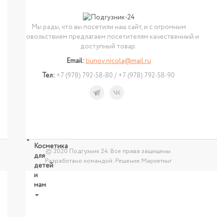
посуды
От
пятен,
Мы рады, что вы посетили наш сайт, и с огромным
мыло
удовольствием предлагаем посетителям качественный и
Для
доступный товар.
уборки
Email:
tiunov.nicola@mail.ru
комнат,
освежители
Тел:
+7 (978) 792-58-80 / +7 (978) 792-58-90
Разное
(губки,
тряпочки)
СМОТРЕТЬ
ВСЕ
Косметика
© 2020 Подгузник 24. Все права защищены.
для
Разработано командой:
Решение Маркетинг
детей
и
мам
НОВИНКИ
Косметика