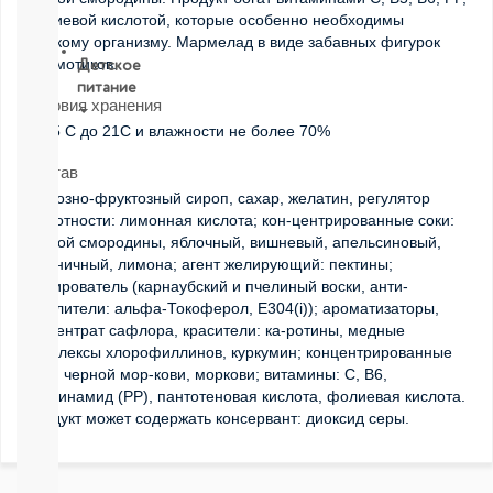
ВСЕ
фолиевой кислотой, которые особенно необходимы
детскому организму. Мармелад в виде забавных фигурок
бегемотиков.
Детское
питание
Условия хранения
от 15 С до 21С и влажности не более 70%
Новое
поступление
Состав
Пюре
глюкозно-фруктозный сироп, сахар, желатин, регулятор
Молочная
кислотности: лимонная кислота; кон-центрированные соки:
продукция
черной смородины, яблочный, вишневый, апельсиновый,
Каши
клубничный, лимона; агент желирующий: пектины;
безмолочные
глазирователь (карнаубский и пчелиный воски, анти-
Каши
окислители: альфа-Токоферол, Е304(i)); ароматизаторы,
молочные
концентрат сафлора, красители: ка-ротины, медные
Смеси
комплексы хлорофиллинов, куркумин; концентрированные
СМЕСИ
соки: черной мор-кови, моркови; витамины: С, В6,
ПОД
ниацинамид (РР), пантотеновая кислота, фолиевая кислота.
ЗАКАЗ
Продукт может содержать консервант: диоксид серы.
Коктейли,
Жидкие
Каши,
Молоко