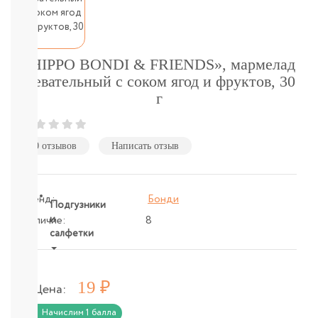
подгузники-
трусики
детское
питание
бытовая
«HIPPO BONDI & FRIENDS», мармелад
химия
жевательный с соком ягод и фруктов, 30
и
г
гигиена
Товары
для
мам
0 отзывов
Написать отзыв
и
пап
Бренд:
Бонди
Подгузники
и
Наличие:
8
салфетки
ВСЕ
БРЕНДЫ
Р
19
Цена:
Салфетки,
пеленки
Начислим 1 балла