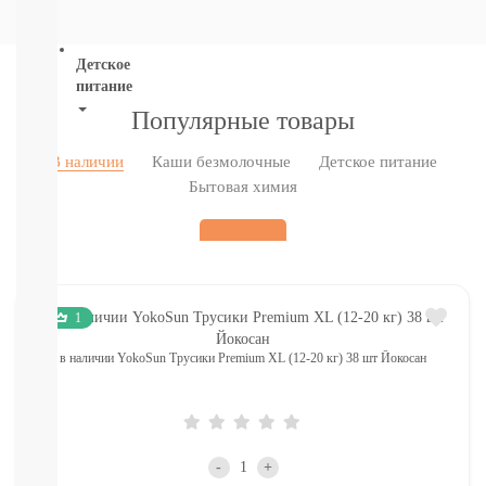
ВСЕ
Детское
питание
Популярные товары
Новое
поступление
В наличии
Каши безмолочные
Детское питание
Пюре
Бытовая химия
Молочная
продукция
Каши
безмолочные
Каши
молочные
1
Смеси
СМЕСИ
в наличии YokoSun Трусики Premium XL (12-20 кг) 38 шт Йокосан
ПОД
ЗАКАЗ
Коктейли,
Жидкие
Каши,
-
+
Молоко