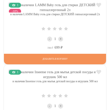
1
-10%
в наличии LAMM Baby гель для стирки ДЕТСКИЙ гипоаллергенный 2л
-
+
699
Р
Р
780
ДОБАВИТЬ В КОРЗИНУ
1
в наличии Inseense гель для мытья детской посуды и игрушек 500 мл
-
+