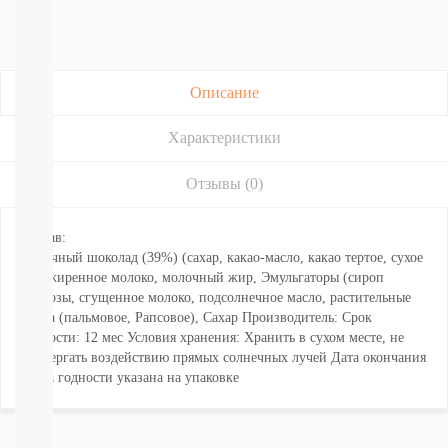
Подгузники-
трусики
РАЗНЫЕ
БРЕНДЫ
Joonies
Описание
Tanoshi
YokoSun
Характеристики
Merries
BRAND
FOR
Отзывы (0)
MY
SON
Состав:
Lubby
молочный шоколад (39%) (сахар, какао-масло, какао тертое, сухое
Ekitto
обезжиренное молоко, молочный жир, Эмульгаторы (сироп
MARABU
глюкозы, сгущенное молоко, подсолнечное масло, растительные
Подгузники
масла (пальмовое, Рапсовое), Сахар Производитель: Срок
на
годности: 12 мес Условия хранения: Хранить в сухом месте, не
липучках
подвергать воздействию прямых солнечных лучей Дата окончания
Пробники
срока годности указана на упаковке
подгузников
БЕСПЛАТНЫЕ
ТЕСТЕРЫ
СМОТРЕТЬ