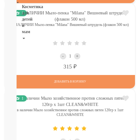
Косметика
для
1
детей
В НАЛИЧИИ Мыло-пенка "Milana" Вишневый штрудель (флакон 500 мл)
и
мам
НОВИНКИ
Косметика
-
+
Глаза:
тушь,
Р
315
карандаш,
подводка
Карандаши
ДОБАВИТЬ В КОРЗИНУ
для
бровей
1
УХОД
ДЛЯ
в наличии Мыло хозяйственное против сложных пятен 120гр х 1шт
ТЕЛА
CLEAN&WHITE
ВОЛОСЫ
ЛИЦО
Прокладки,
туалетная