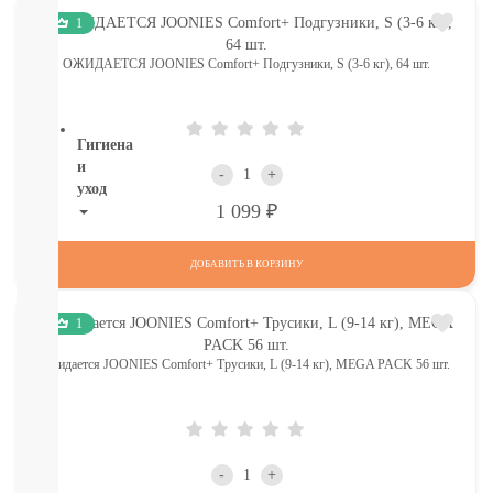
ТОВАРЫ
1
В
СЕВАСТОПОЛЕ
ОЖИДАЕТСЯ JOONIES Comfort+ Подгузники, S (3-6 кг), 64 шт.
СМОТРЕТЬ
ВСЕ
Гигиена
и
-
+
уход
Р
1 099
НОВИНКИ
ТУТ
ДОБАВИТЬ В КОРЗИНУ
Для
роддома
Крем,
1
присыпка,
ожидается JOONIES Comfort+ Трусики, L (9-14 кг), MEGA PACK 56 шт.
молочко,
масло
ЗАЩИТА
ОТ
СОЛНЦА
И
-
+