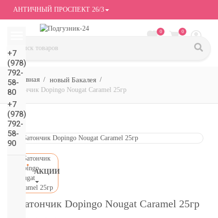
АНТИЧНЫЙ ПРОСПЕКТ 26/3
0
0
+7
(978)
792-
новый Бакалея
58-
Батончик Dopingo Nougat Caramel 25гр
80
+7
(978)
792-
58-
90
АКЦИИ
СМОТРЕТЬ
ВСЕ
Батончик Dopingo Nougat Caramel 25гр
подгузники/