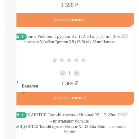
Печенье,
Р
1 590
пастила,
батончики,
ДОБАВИТЬ В КОРЗИНУ
соломка:
снэки
Сок,
1
компот,
в наличии YokoSun Трусики ХЛ (12-20 кг), 38 шт Йокосан
морс,
чай
Вода
СМОТРЕТЬ
ВСЕ
-
+
Р
1 369
Бакалея
Напитки
ДОБАВИТЬ В КОРЗИНУ
смотреть
все
1
МОРОЗИЛКА:
ПЕЛЬМЕНИ.
ОЖИДАЮТСЯ Tanoshi трусики Ночные XL 12-22кг 20шт - впитывают
ВАРЕНИКИ,
больше
НАГГЕТСЫ