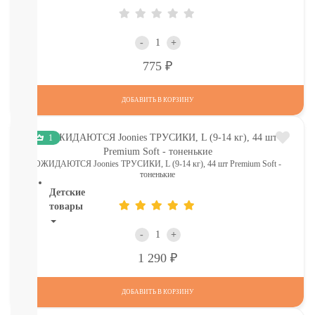
И
ТД
Крупы,
-
+
хлопья,
завтраки
Р
775
печенье,
сушки,
ДОБАВИТЬ В КОРЗИНУ
крекер
Шоколад.
батончики,
1
мармелад,
хлебцы
ОЖИДАЮТСЯ Joonies ТРУСИКИ, L (9-14 кг), 44 шт Premium Soft -
тоненькие
Детские
товары
Книги.
-
+
Канцтовары,
Р
1 290
Наклейки
В
НАЛИЧИИ
ДОБАВИТЬ В КОРЗИНУ
ДЕТСКИЕ