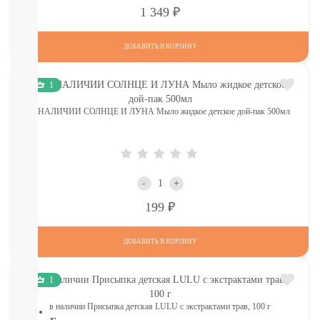
КОМАРОВ
Р
1 349
Мыло
Зубные
пасты,
ДОБАВИТЬ В КОРЗИНУ
щетки
Гели
1
для
душа,
В НАЛИЧИИ СОЛНЦЕ И ЛУНА Мыло жидкое детское дой-пак 500мл
мочалки
Шампуни,
расчески
Пена
для
-
+
ванн,
игрушки
Р
199
Ватные
диски,
ДОБАВИТЬ В КОРЗИНУ
палочки,
полотенца
СМОТРЕТЬ
1
ВСЕ
в наличии Присыпка детская LULU с экстрактами трав, 100 г