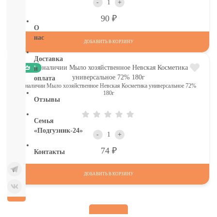
-
+
бумага
Р
90
О
нас
ДОБАВИТЬ В КОРЗИНУ
Доставка
1
и
оплата
в наличии Мыло хозяйственное Невская Косметика универсальное 72%
180г
Отзывы
Семья
«Подгузник-24»
-
+
Р
74
Контакты
ДОБАВИТЬ В КОРЗИНУ