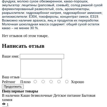
фундука; молоко сухое обезжиренное, какао-порошок,
эмульгатор: лецитины (рапсовый, соевый); солод ржаной сухой
ферментированный размолотый, соль, ароматизаторы,
разрыхлители: гидрокарбонат натрия, гидрокарбонат аммония;
антиокислители: Е304, токоферолы, концентрат смеси, Е319.
Возможно наличие арахиса, яиц и продуктов их переработки.
Молочная шоколадная масса содержит: общий сухой остаток
какао – не менее 30 %.
Нет отзывов об этом товаре.
Написать отзыв
Ваше имя:
Ваш отзыв
Рейтинг
Плохо
Хорошо
Продолжить
Популярные товары
В наличии
Каши безмолочные
Детское питание
Бытовая
химия
1