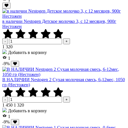
в наличии Nestogen Детское молочко 3, c 12 месяцев, 900г
Нестожен
-
+
Р
1 320
Добавить в корзину
1
-9%
В НАЛИЧИИ Nestogen 2 Сухая молочная смесь, 6-12мес, 1050
гр (Нестожен)
-
+
Р
Р
1 450
1 320
Добавить в корзину
1
-9%