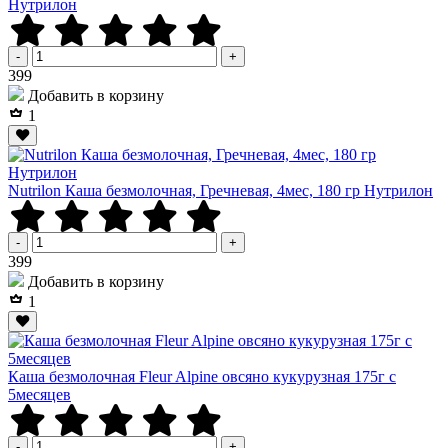
Нутрилон
-
+
Р
399
Добавить в корзину
1
Nutrilon Каша безмолочная, Гречневая, 4мес, 180 гр Нутрилон
-
+
Р
399
Добавить в корзину
1
Каша безмолочная Fleur Alpine овсяно кукурузная 175г с
5месяцев
-
+