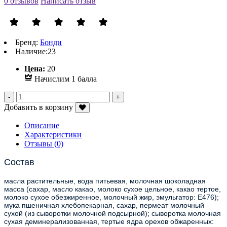
0 отзывов
Написать отзыв
Бренд:
Бонди
Наличие:
23
Р
Цена:
20
Начислим 1 балла
Добавить в корзину
Описание
Характеристики
Отзывы (0)
Состав
масла растительные, вода питьевая, молочная шоколадная
масса (сахар, масло какао, молоко сухое цельное, какао тертое,
молоко сухое обезжиренное, молочный жир, эмульгатор: Е476);
мука пшеничная хлебопекарная, сахар, пермеат молочный
сухой (из сыворотки молочной подсырной); сыворотка молочная
сухая деминерализованная, тертые ядра орехов обжаренных: