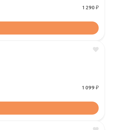
Р
1 290
Р
1 099