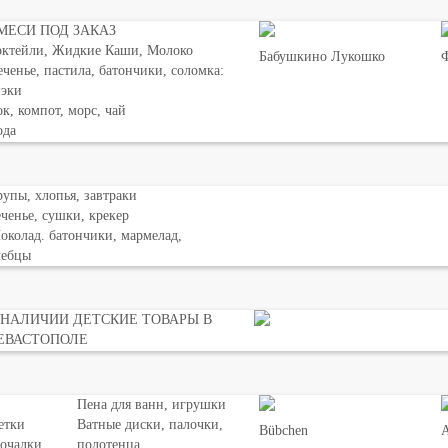
МЕСИ ПОД ЗАКАЗ
октейли, Жидкие Каши, Молоко
Бабушкино Лукошко
Ф
ченье, пастила, батончики, соломка:
нэки
к, компот, морс, чай
ода
упы, хлопья, завтраки
ченье, сушки, крекер
колад. батончики, мармелад,
лебцы
 НАЛИЧИИ ДЕТСКИЕ ТОВАРЫ В
ЕВАСТОПОЛЕ
Пена для ванн, игрушки
етки
Ватные диски, палочки,
Bübchen
мочалки
полотенца