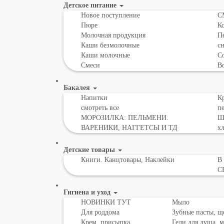
Детское питание
Новое поступление
С
Пюре
К
Молочная продукция
Пе
Каши безмолочные
с
Каши молочные
Со
Смеси
В
Бакалея
Напитки
Кр
смотреть все
пе
МОРОЗИЛКА: ПЕЛЬМЕНИ.
Шо
ВАРЕНИКИ, НАГГЕТСЫ И ТД
х
Детские товары
Книги. Канцтовары, Наклейки
В
С
Гигиена и уход
НОВИНКИ ТУТ
Мыло
Для роддома
Зубные пасты, щ
Крем, присыпка,
Гели для душа, 