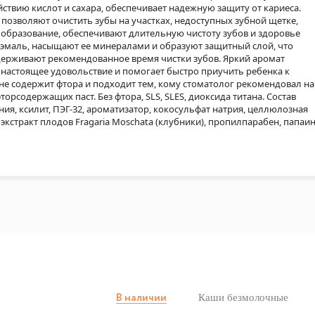
ствию кислот и сахара, обеспечивает надежную защиту от кариеса.
позволяют очистить зубы на участках, недоступных зубной щетке,
образование, обеспечивают длительную чистоту зубов и здоровье
 эмаль, насыщают ее минералами и образуют защитный слой, что
ыдерживают рекомендованное время чистки зубов. Яркий аромат
 настоящее удовольствие и помогает быстро приучить ребенка к
 не содержит фтора и подходит тем, кому стоматолог рекомендовал на
рсодержащих паст. Без фтора, SLS, SLES, диоксида титана. Состав
ия, ксилит, ПЭГ-32, ароматизатор, кокосульфат натрия, целлюлозная
экстракт плодов Fragaria Moschata (клубники), пропилпарабен, папаин
Каши безмолочные
В наличии