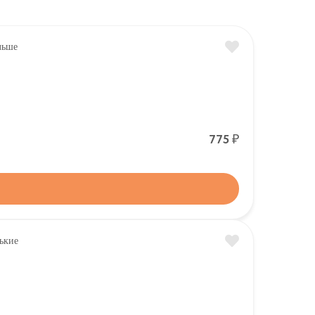
Р
775