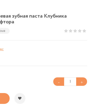
евая зубная паста Клубника
 фтора
тзыв
кс
У