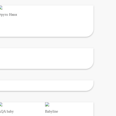
руто Няня
AQA baby
Babyline