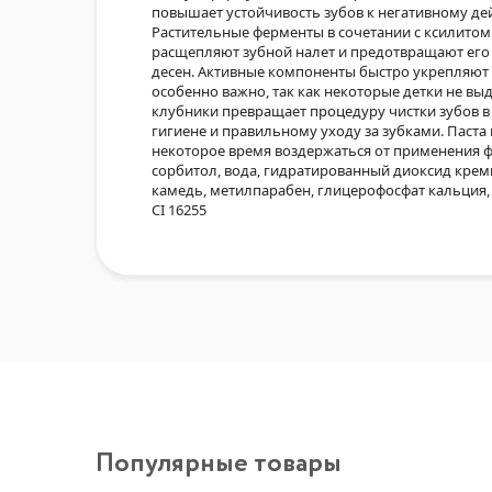
повышает устойчивость зубов к негативному дей
Растительные ферменты в сочетании с ксилитом 
расщепляют зубной налет и предотвращают его 
десен. Активные компоненты быстро укрепляют
особенно важно, так как некоторые детки не в
клубники превращает процедуру чистки зубов в
гигиене и правильному уходу за зубками. Паста
некоторое время воздержаться от применения фто
сорбитол, вода, гидратированный диоксид кремн
камедь, метилпарабен, глицерофосфат кальция, 
CI 16255
Популярные товары