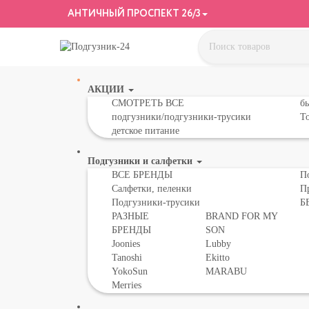
АНТИЧНЫЙ ПРОСПЕКТ 26/3
АКЦИИ
СМОТРЕТЬ ВСЕ
бы
подгузники/подгузники-трусики
То
детское питание
Подгузники и салфетки
ВСЕ БРЕНДЫ
П
Салфетки, пеленки
П
Подгузники-трусики
Б
РАЗНЫЕ
BRAND FOR MY
БРЕНДЫ
SON
Joonies
Lubby
Tanoshi
Ekitto
YokoSun
MARABU
Merries