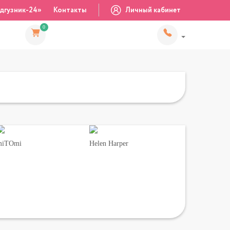
дгузник-24»
Контакты
Личный кабинет
0
miTOmi
Helen Harper