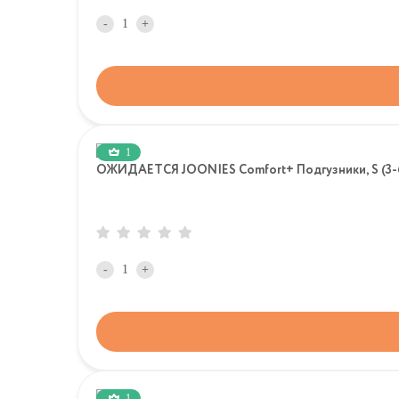
-
+
1
ОЖИДАЕТСЯ JOONIES Comfort+ Подгузники, S (3-6 к
-
+
1