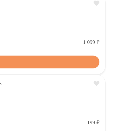
Р
1 099
Р
199