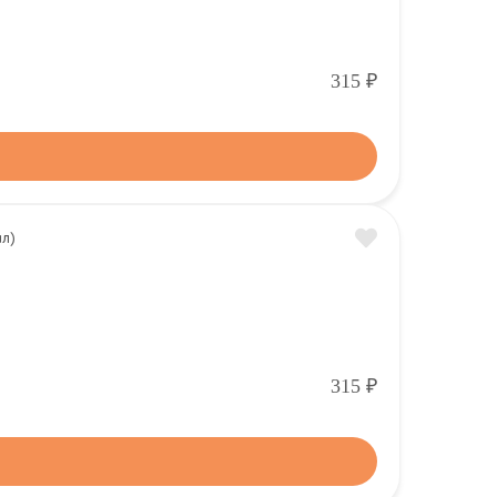
Р
315
Р
315