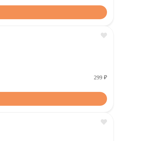
Р
299