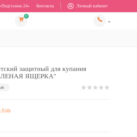
«Подгузник-24»
Контакты
Личный кабинет
0
етский защитный для купания
"ЗЕЛЕНАЯ ЯЩЕРКА"
ыв
-Kids