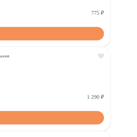
Р
775
Р
1 290