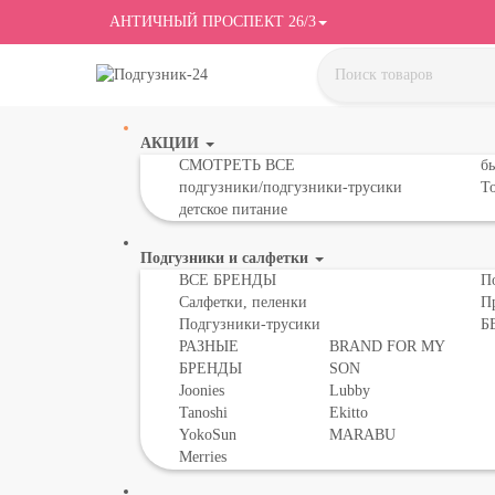
АНТИЧНЫЙ ПРОСПЕКТ 26/3
АКЦИИ
СМОТРЕТЬ ВСЕ
бы
подгузники/подгузники-трусики
То
детское питание
Подгузники и салфетки
ВСЕ БРЕНДЫ
П
Салфетки, пеленки
П
Подгузники-трусики
Б
РАЗНЫЕ
BRAND FOR MY
БРЕНДЫ
SON
Joonies
Lubby
Tanoshi
Ekitto
YokoSun
MARABU
Merries