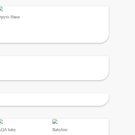
руто Няня
AQA baby
Babyline