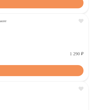
Р
1 290