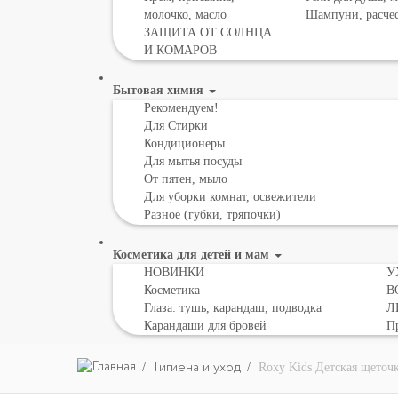
молочко, масло
Шампуни, расче
ЗАЩИТА ОТ СОЛНЦА
И КОМАРОВ
Бытовая химия
Рекомендуем!
Для Стирки
Кондиционеры
Для мытья посуды
От пятен, мыло
Для уборки комнат, освежители
Разное (губки, тряпочки)
Косметика для детей и мам
НОВИНКИ
У
Косметика
В
Глаза: тушь, карандаш, подводка
Л
Карандаши для бровей
Пр
Гигиена и уход
Roxy Kids Детская щеточк