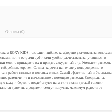
Отзывы (0)
ебешком ROXY-KIDS позволит наиболее комфортно ухаживать за волосами
стыми, но не острыми зубчиками удобно расчесывать запутавшиеся и
тки можно пригладить их и придать аккуратный вид. Комплект расчесок
себорейных корочек. Светлая корочка на голове у новорожденного –
анса в работе сальных и потовых желез. Самый эффективный и безопасны
ратное размягчение и вычесывание с помощью расчески. Специальные
ую кожу и бережно воздействуют на мягкие ткани детской головки,
анется доволен, а родители смогут получить максимум радости от