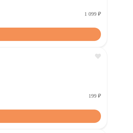
Р
1 099
Р
199