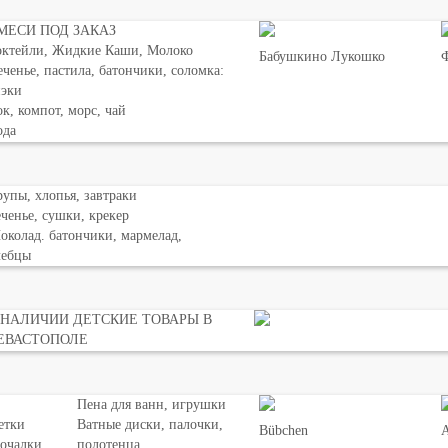
МЕСИ ПОД ЗАКАЗ
октейли, Жидкие Каши, Молоко
Бабушкино Лукошко
Ф
ченье, пастила, батончики, соломка:
нэки
к, компот, морс, чай
ода
упы, хлопья, завтраки
ченье, сушки, крекер
колад. батончики, мармелад,
лебцы
 НАЛИЧИИ ДЕТСКИЕ ТОВАРЫ В
ЕВАСТОПОЛЕ
Пена для ванн, игрушки
етки
Ватные диски, палочки,
Bübchen
мочалки
полотенца