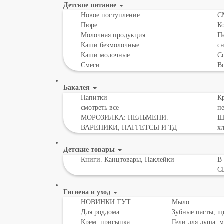
Детское питание
Новое поступление
С
Пюре
К
Молочная продукция
Пе
Каши безмолочные
с
Каши молочные
Со
Смеси
В
Бакалея
Напитки
Кр
смотреть все
пе
МОРОЗИЛКА: ПЕЛЬМЕНИ.
Шо
ВАРЕНИКИ, НАГГЕТСЫ И ТД
х
Детские товары
Книги. Канцтовары, Наклейки
В
С
Гигиена и уход
НОВИНКИ ТУТ
Мыло
Для роддома
Зубные пасты, щ
Крем, присыпка,
Гели для душа, 