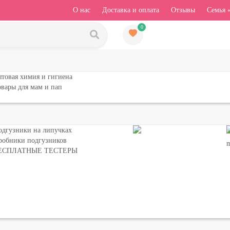
О нас
Доставка и оплата
Отзывы
Семья 
0
товая химия и гигиена
вары для мам и пап
одгузники на липучках
робники подгузников
ЕСПЛАТНЫЕ ТЕСТЕРЫ