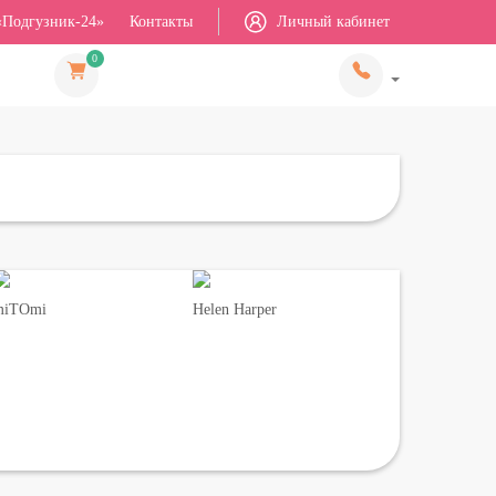
«Подгузник-24»
Контакты
Личный кабинет
0
miTOmi
Helen Harper