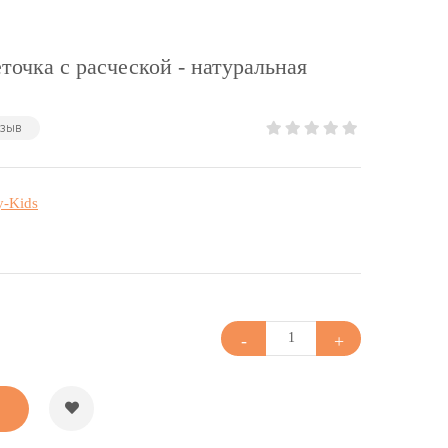
точка с расческой - натуральная
тзыв
y-Kids