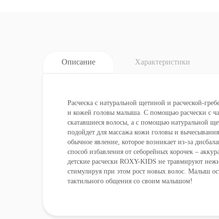
Описание
Характеристики
Расческа с натуральной щетиной и расческой-гр
и кожей головы малыша. C помощью расчески с ча
скатавшиеся волосы, а с помощью натуральной ще
подойдет для массажа кожи головы и вычесывания 
обычное явление, которое возникает из-за дисбал
способ избавления от себорейных корочек – акку
детские расчески ROXY-KIDS не травмируют нежн
стимулируя при этом рост новых волос. Малыш ост
тактильного общения со своим малышом!