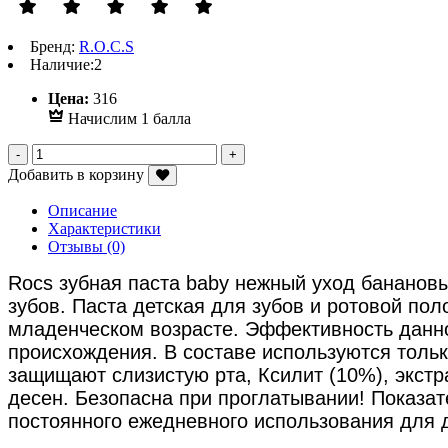
Бренд:
R.O.C.S
Наличие:
2
Р
Цена:
316
Начислим 1 балла
Добавить в корзину
Описание
Характеристики
Отзывы (0)
Rocs зубная паста baby нежный уход бананов
зубов. Паста детская для зубов и ротовой по
младенческом возрасте. Эффективность данно
происхождения. В составе используются тольк
защищают слизистую рта, Ксилит (10%), экст
десен. Безопасна при проглатывании! Показат
постоянного ежедневного использования для де