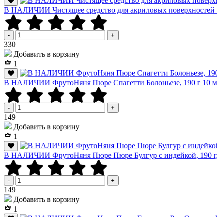
В НАЛИЧИИ Чистящее средство для акриловых поверхносте
-
+
Р
330
Добавить в корзину
1
В НАЛИЧИИ ФрутоНяня Пюре Спагетти Болоньезе, 190 г 10 м
-
+
Р
149
Добавить в корзину
1
В НАЛИЧИИ ФрутоНяня Пюре Пюре Булгур с индейкой, 190 г,
-
+
Р
149
Добавить в корзину
1