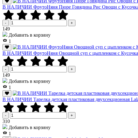
В НАЛИЧИИ ФрутоНяня Пюре Говядина Рис Овощи с Кусочкам
-
+
Р
149
Добавить в корзину
1
В НАЛИЧИИ ФрутоНяня Овощной суп с цыпленком с Кусочками
-
+
Р
149
Добавить в корзину
1
В НАЛИЧИИ Тарелка детская пластиковая двухсекционная Lalab
-
+
Р
310
Добавить в корзину
1