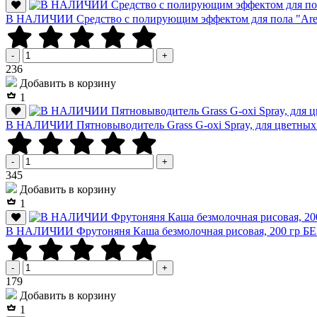
В НАЛИЧИИ Средство с полирующим эффектом для пола "Arena
-
+
Р
236
Добавить в корзину
1
В НАЛИЧИИ Пятновыводитель Grass G-oxi Spray, для цветных 
-
+
Р
345
Добавить в корзину
1
В НАЛИЧИИ Фрутоняня Каша безмолочная рисовая, 200 гр 
-
+
Р
179
Добавить в корзину
1