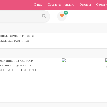
О нас
Доставка и оплата
Отзывы
Семья 
0
товая химия и гигиена
вары для мам и пап
одгузники на липучках
робники подгузников
ЕСПЛАТНЫЕ ТЕСТЕРЫ