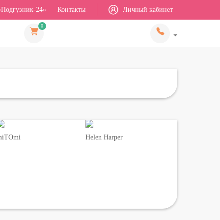
«Подгузник-24»
Контакты
Личный кабинет
0
miTOmi
Helen Harper