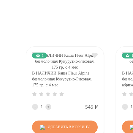
1
В НАЛИЧИИ Каша Fleur Alpine
В НА
безмолочная Кукурузно-Рисовая,
безмо
175 гр, с 4 мес
абрик
Р
545
-
+
-
ДОБАВИТЬ В КОРЗИНУ