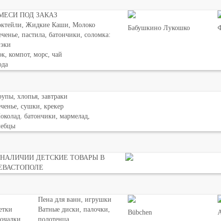
МЕСИ ПОД ЗАКАЗ
октейли, Жидкие Каши, Молоко
Бабушкино Лукошко
Ф
ченье, пастила, батончики, соломка:
нэки
к, компот, морс, чай
ода
упы, хлопья, завтраки
ченье, сушки, крекер
колад. батончики, мармелад,
лебцы
 НАЛИЧИИ ДЕТСКИЕ ТОВАРЫ В
ЕВАСТОПОЛЕ
Пена для ванн, игрушки
етки
Ватные диски, палочки,
Bübchen
мочалки
полотенца