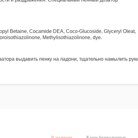
opyl Betaine, Cocamide DEA, Coco-Glucoside, Glyceryl Oleat,
oroisothiazolinone, Methylisothiazolinone, dye.
атора выдавить пенку на ладони, тщательно намылить рук
В наличии
Каши безмолочные