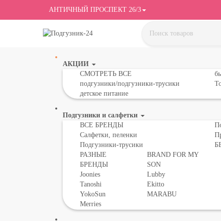
АНТИЧНЫЙ ПРОСПЕКТ 26/3
АКЦИИ
СМОТРЕТЬ ВСЕ
бы
подгузники/подгузники-трусики
То
детское питание
Подгузники и салфетки
ВСЕ БРЕНДЫ
П
Салфетки, пеленки
П
Подгузники-трусики
Б
РАЗНЫЕ
BRAND FOR MY
БРЕНДЫ
SON
Joonies
Lubby
Tanoshi
Ekitto
YokoSun
MARABU
Merries