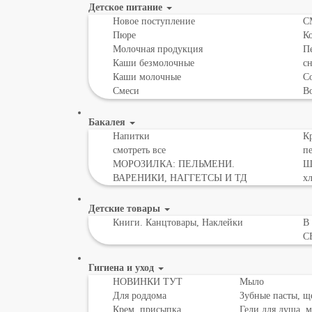
Детское питание
Новое поступление
С
Пюре
К
Молочная продукция
Пе
Каши безмолочные
с
Каши молочные
Со
Смеси
В
Бакалея
Напитки
Кр
смотреть все
пе
МОРОЗИЛКА: ПЕЛЬМЕНИ.
Шо
ВАРЕНИКИ, НАГГЕТСЫ И ТД
х
Детские товары
Книги. Канцтовары, Наклейки
В
С
Гигиена и уход
НОВИНКИ ТУТ
Мыло
Для роддома
Зубные пасты, щ
Крем, присыпка,
Гели для душа, 