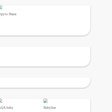
руто Няня
AQA baby
Babyline