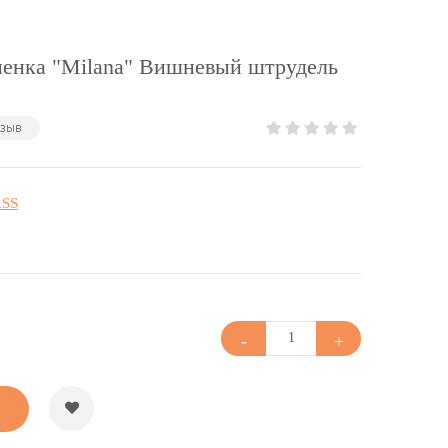
нка "Milana" Вишневый штрудель
тзыв
SS