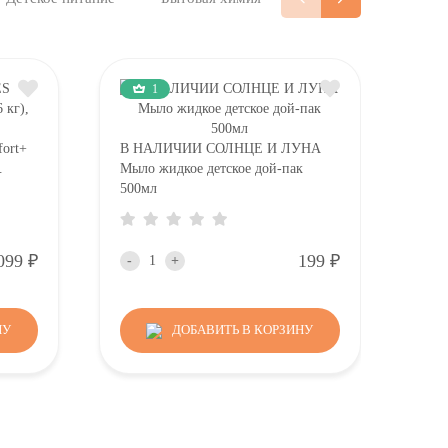
1
в н
ort+
В НАЛИЧИИ СОЛНЦЕ И ЛУНА
с эк
.
Мыло жидкое детское дой-пак
500мл
-
Р
Р
099
199
-
+
НУ
ДОБАВИТЬ В КОРЗИНУ