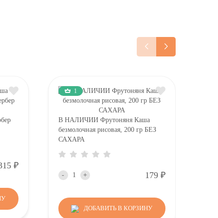
1
рбер
В НАЛИЧИИ Фрутоняня Каша
В Н
безмолочная рисовая, 200 гр БЕЗ
без
САХАРА
с са
Р
315
Р
179
-
+
-
НУ
ДОБАВИТЬ В КОРЗИНУ