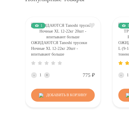
1
ОЖИДАЮТСЯ Tanoshi трусики
ОЖИД
Ночные XL 12-22кг 20шт -
L (9-1
впитывают больше
тонен
Р
775
-
+
-
ДОБАВИТЬ В КОРЗИНУ