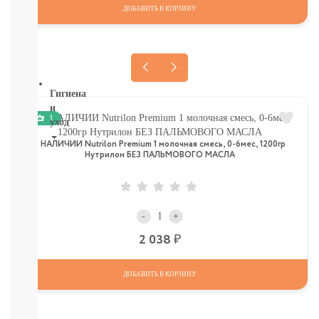
ТОВАРЫ
ДОБАВИТЬ В КОРЗИНУ
В
СЕВАСТОПОЛЕ
СМОТРЕТЬ
ВСЕ
Гигиена
и
1
уход
В НАЛИЧИИ Nutrilon Premium 1 молочная смесь, 0-6мес, 1200гр
НОВИНКИ
Нутрилон БЕЗ ПАЛЬМОВОГО МАСЛА
ТУТ
Для
роддома
Крем,
-
+
присыпка,
молочко,
Р
2 038
масло
ЗАЩИТА
ДОБАВИТЬ В КОРЗИНУ
ОТ
СОЛНЦА
И