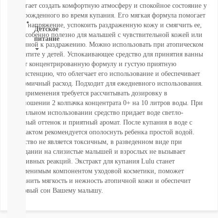
помогает создать комфортную атмосферу и спокойное состояние у
ВСЕ
новорожденного во время купания. Его мягкая формула помогает
снять напряжение, успокоить раздраженную кожу и смягчить ее,
Детское
что особенно полезно для малышей с чувствительной кожей или
питание
склонной к раздражению. Можно использовать при атопическом
дерматите у детей. Успокаивающее средство для принятия ванны
Новое
имеет концентрированную формулу и густую приятную
поступление
консистенцию, что облегчает его использование и обеспечивает
Пюре
экономичный расход. Подходит для ежедневного использования.
Молочная
Для применения требуется рассчитывать дозировку в
продукция
соотношении 2 колпачка концентрата 0+ на 10 литров воды. При
Каши
правильном использовании средство придает воде светло-
безмолочные
бежевый оттенок и приятный аромат. После купания в воде с
Каши
экстрактом рекомендуется ополоснуть ребенка простой водой.
молочные
Средство не является токсичным, в разведенном виде при
Смеси
попадании на слизистые малышей и взрослых не вызывает
СМЕСИ
негативных реакций. Экстракт для купания Lulu станет
ПОД
незаменимым компонентом уходовой косметики, поможет
ЗАКАЗ
сохранить мягкость и нежность атопичной кожи и обеспечит
Коктейли,
здоровый сон Вашему малышу.
Жидкие
Каши,
Молоко