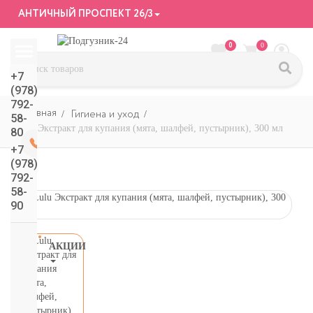
АНТИЧНЫЙ ПРОСПЕКТ 26/3
0
0
+7
(978)
792-
Гигиена и уход
58-
Lulu Экстракт для купания (мята, шалфей, пустырник), 300 мл
80
+7
(978)
792-
58-
90
АКЦИИ
СМОТРЕТЬ
ВСЕ
подгузники/