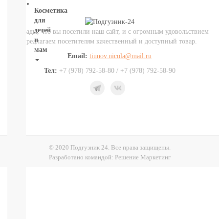
Косметика
для
детей
Мы рады, что вы посетили наш сайт, и с огромным удовольствием
и
предлагаем посетителям качественный и доступный товар.
мам
Email:
tiunov.nicola@mail.ru
НОВИНКИ
Тел:
+7 (978) 792-58-80 / +7 (978) 792-58-90
Косметика
Глаза:
тушь,
карандаш,
подводка
Карандаши
для
© 2020 Подгузник 24. Все права защищены.
бровей
Разработано командой:
Решение Маркетинг
УХОД
ДЛЯ
ТЕЛА
ВОЛОСЫ
ЛИЦО
Прокладки,
туалетная