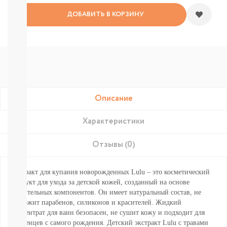
Подгузники-
трусики
ДОБАВИТЬ В КОРЗИНУ
Nao
Joonies
Tanoshi
YokoSun
Lovular
Merries
BRAND
FOR
Описание
MY
SON
Характеристики
Lubby
Ekitto
MARABU
Отзывы (0)
Подгузники
на
Экстракт для купания новорожденных Lulu – это косметический
липучках
продукт для ухода за детской кожей, созданный на основе
Пробники
растительных компонентов. Он имеет натуральный состав, не
подгузников
содержит парабенов, силиконов и красителей. Жидкий
БЕСПЛАТНЫЕ
концентрат для ванн безопасен, не сушит кожу и подходит для
ТЕСТЕРЫ
младенцев с самого рождения. Детский экстракт Lulu с травами
СМОТРЕТЬ