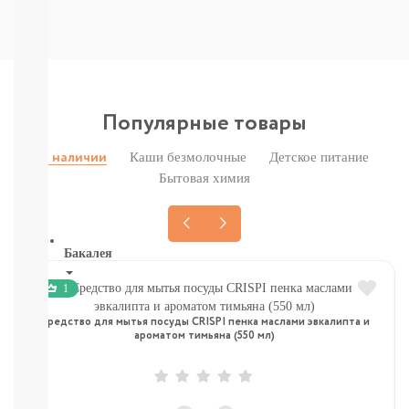
Печенье,
пастила,
батончики,
соломка:
снэки
Сок,
Популярные товары
компот,
морс,
Каши безмолочные
Детское питание
чай
В наличии
Вода
Бытовая химия
СМОТРЕТЬ
ВСЕ
Бакалея
1
Напитки
смотреть
Средство для мытья посуды CRISPI пенка маслами эвкалипта и
все
ароматом тимьяна (550 мл)
МОРОЗИЛКА:
ПЕЛЬМЕНИ.
ВАРЕНИКИ,
НАГГЕТСЫ