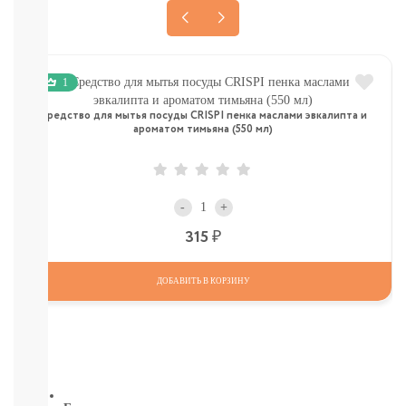
КОМАРОВ
Мыло
Зубные
пасты,
щетки
1
Гели
для
Средство для мытья посуды CRISPI пенка маслами эвкалипта и
душа,
ароматом тимьяна (550 мл)
мочалки
Шампуни,
расчески
Пена
-
+
для
Р
315
ванн,
игрушки
Ватные
ДОБАВИТЬ В КОРЗИНУ
диски,
палочки,
полотенца
СМОТРЕТЬ
ВСЕ